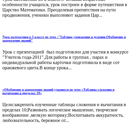
особенности учащихся, урок построен в форме путешествия в
Царство Математики. Преодолевая препятствия на пути
продвижения, ученики выполняют задания Цар...
Урок математики в 3 классе по теме :"Таблица умножения и деления.Обобщение и
закрепление знаний"
Урок с презентацией был подготовлен для участия в конкурсе
"Учитель года-2011".Для работы в группах , парах и
индивидуальной работы карточки подготовила в виде сот
оранжевого цвета.В конце урока...
«Обобщение и закрепление знаний учащихся по теме «Таблицы сложения и
вычитания в пределах 10»
Цели:закрепить изученные таблицы сложения и вычитания в
пределах 10;Развивать логическое мышление, творческое
воображение ,мелкую моторику;Воспитывать аккуратность,
любознательность, бережное от...