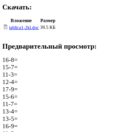
Скачать:
Вложение
Размер
39.5 КБ
tablica1-2kl.doc
Предварительный просмотр:
16-8=
15-7=
11-3=
12-4=
17-9=
15-6=
11-7=
13-4=
13-5=
16-9=