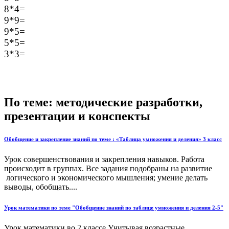
8*4=
9*9=
9*5=
5*5=
3*3=
По теме: методические разработки,
презентации и конспекты
Обобщение и закрепление знаний по теме : «Таблица умножения и деления» 3 класс
Урок совершенствования и закрепления навыков. Работа
происходит в группах. Все задания подобраны на развитие
логического и экономического мышления; умение делать
выводы, обобщать....
Урок математики по теме "Обобщение знаний по таблице умножения и деления 2-5"
Урок математики во 2 классе.Учитывая возрастные