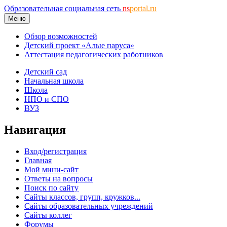
Образовательная социальная сеть
ns
portal.ru
Меню
Обзор возможностей
Детский проект «Алые паруса»
Аттестация педагогических работников
Детский сад
Начальная школа
Школа
НПО и СПО
ВУЗ
Навигация
Вход/регистрация
Главная
Мой мини-сайт
Ответы на вопросы
Поиск по сайту
Сайты классов, групп, кружков...
Сайты образовательных учреждений
Сайты коллег
Форумы