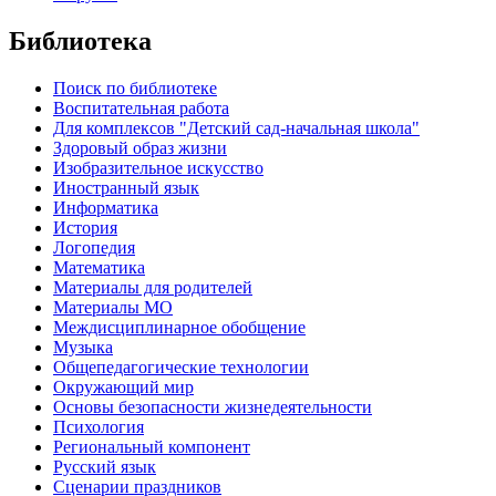
Библиотека
Поиск по библиотеке
Воспитательная работа
Для комплексов "Детский сад-начальная школа"
Здоровый образ жизни
Изобразительное искусство
Иностранный язык
Информатика
История
Логопедия
Математика
Материалы для родителей
Материалы МО
Междисциплинарное обобщение
Музыка
Общепедагогические технологии
Окружающий мир
Основы безопасности жизнедеятельности
Психология
Региональный компонент
Русский язык
Сценарии праздников