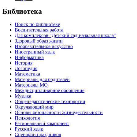
Библиотека
Поиск по библиотеке
Воспитательная работа
Для комплексов "Детский сад-начальная школа"
Здоровый образ жизни
Изобразительное искусство
Иностранный язык
Информатика
История
Логопедия
Математика
Материалы для родителей
Материалы МО
Междисциплинарное обобщение
Музыка
Общепедагогические технологии
Окружающий мир
Основы безопасности жизнедеятельности
Психология
Региональный компонент
Русский язык
Сценарии праздников