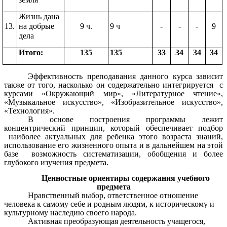
Жизнь дана
13.
на добрые
9 ч.
9 ч
-
-
-
9
дела
Итого:
135
135
33
34
34
34
Эффективность преподавания данного курса зависит
также от того, насколько он содержательно интегрируется с
курсами «Окружающий мир», «Литературное чтение»,
«Музыкальное искусство», «Изобразительное искусство»,
«Технология».
В основе построения программы лежит
концентрический принцип, который обеспечивает подбор
наиболее актуальных для ребенка этого возраста знаний,
использование его жизненного опыта и в дальнейшем на этой
базе возможность систематизации, обобщения и более
глубокого изучения предмета.
Ценностные ориентиры содержания учебного
предмета
Нравственный выбор, ответственное отношение
человека к самому себе и родным людям, к историческому и
культурному наследию своего народа.
Активная преобразующая деятельность учащегося,