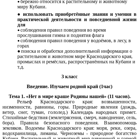
бережно относится к растительному и животному
миру Кубани.
использовать приобретённые знания и умения в
практической деятельности и повседневной жизни
для
соблюдения правил поведения во время
прослушивания гимна и поднятия флага
соблюдения правил поведения у водоёмов, в лесу, в
горах
поиска и обработки дополнительной информации о
растительном и животном мире Краснодарского края,
промыслах и ремёслах, распространённых на Кубани и
т.д.
3 класс
Введение. Изучаем родной край (1час)
Тема 1. «Нет в мире краше Родины нашей» (11 часов).
Рельеф Краснодарского края: возвышенности,
низменности, равнины, горы. Природные явления (дождь,
ветер, снег, туман, гололед.) Календарь народных примет.
Стихийные бедствия (землетрясения, смерч, наводнение, сель,
бора). Правила безопасного поведения. Взаимопомощь
земляков. Водоемы Краснодарского края: моря, реки, озера,
водохранилища, лиманы. Черноземы - природное богатство
Кубани. Растительный и животный мир равнинной и горной