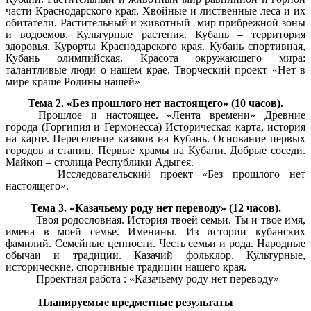
части Краснодарского края. Хвойные и лиственные леса и их
обитатели. Растительный и животный мир прибрежной зоны
и водоемов. Культурные растения. Кубань – территория
здоровья. Курорты Краснодарского края. Кубань спортивная,
Кубань олимпийская. Красота окружающего мира:
талантливые люди о нашем крае. Творческий проект «Нет в
мире краше Родины нашей»
Тема 2. «Без прошлого нет настоящего» (10 часов).
Прошлое и настоящее. «Лента времени» Древние
города (Горгипия и Гермонесса) Историческая карта, история
на карте. Переселение казаков на Кубань. Основание первых
городов и станиц. Первые храмы на Кубани. Добрые соседи.
Майкоп – столица Республики Адыгея.
Исследовательский проект «Без прошлого нет
настоящего».
Тема 3. «Казачьему роду нет переводу» (12 часов).
Твоя родословная. История твоей семьи. Ты и твое имя,
имена в моей семье. Именины. Из истории кубанских
фамилий. Семейные ценности. Честь семьи и рода. Народные
обычаи и традиции. Казачий фольклор. Культурные,
исторические, спортивные традиции нашего края.
Проектная работа : «Казачьему роду нет переводу»
Планируемые предметные результаты