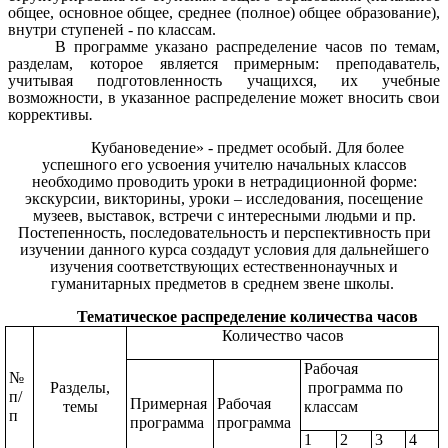
общее, основное общее, среднее (полное) общее образование),
внутри ступеней - по классам.
В программе указано распределение часов по темам,
разделам, которое является примерным: преподаватель,
учитывая подготовленность учащихся, их учебные
возможности, в указанное распределение может вносить свои
коррективы
.
Кубановедение» - предмет особый. Для более
успешного его усвоения учителю начальных классов
необходимо проводить уроки в нетрадиционной форме:
экскурсии, викторины, уроки – исследования, посещение
музеев, выставок, встречи с интересными людьми и пр.
Постепенность, последовательность и перспективность при
изучении данного курса создадут условия для дальнейшего
изучения соответствующих естественнонаучных и
гуманитарных предметов в среднем звене школы.
Тематическое распределение количества часов
Количество часов
Рабочая
№
Разделы,
программа по
п/
Примерная
Рабочая
темы
классам
п
программа
программа
1
2
3
4