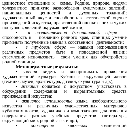
ценностное отношение к семье, Родине, природе, людям;
толерантное принятие разнообразия культурных явлений,
национальных ценностей и духовных традиций;
художественный вкус и способность к эстетической оценке
произведений искусства, нравственной оценке своих и чужих
поступков, явлений окружающей жизни;
•
в познавательной (когнитивной) сфере
—
способность к познанию родного края, станицы; умение
применять полученные знания в собственной деятельности;
•
в трудовой сфере
— навыки использования
различных предметов быта в повседневной жизни;
стремление использовать свои умения для обустройства
родной станицы.
Метапредметные результаты:
•
умения
видеть и воспринимать проявления
художественной культуры Кубани в окружающей жизни
(техника, музеи, архитектура, дизайн, скульптура и др.);
•
желание
общаться с искусством, участвовать в
обсуждении содержания и выразительных средств
произведений искусства;
•
активное использование
языка изобразительного
искусства и различных художественных материалов
кубанских поэтов, художников и композиторов для освоения
содержания разных учебных предметов (литература,
окружающий мир, родной язык и др.);
•
обогащение
ключевых компетенций