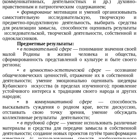
(коммуникативных, деятельностных и др.) духовно-
нравственным и патриотическим содержанием;
•
формирование
мотивации и умений организовывать
самостоятельную исследовательскую, творческую и
предметно-продуктивную деятельность, выбирать средства
для реализации замысла,
способности оценивать результаты
исследовательской, творческой деятельности, собственной и
одноклассников.
Предметные результаты:
•
в познавательной сфере
— понимание значения своей
малой Родины в жизни человека и общества,
сформированность представлений о культуре и быте своего
региона;
•
в ценностно-эстетической сфере
— осознание
общечеловеческих ценностей, отражение их в собственной
деятельности; умение эмоционально оценивать шедевры
Кубанского искусства (в пределах изученного); проявление
устойчивого интереса к традициям своего народа и других
народов;
• в
коммуникативной сфере
— способность
высказывать суждения о родном крае, вести дискуссию,
отстаивать свою точку зрения, умение обсуждать
коллективные результаты деятельности;
•
в трудовой сфере
— умение использовать различные
материалы и средства для передачи замысла в собственной
деятельности; создание новых проектов путём трансформации
известных (с использованием средств изобразительного