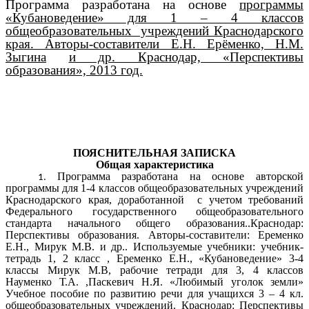
Программа разработана на основе
программы
«Кубановедение» для 1 – 4 классов
общеобразовательных учреждений Краснодарского
края. Авторы-составители Е.Н. Ерёменко, Н.М.
Зыгина
и др. Краснодар, «Перспективы
образования», 2013 год.
ПОЯСНИТЕЛЬНАЯ ЗАПИСКА
Общая характеристика
Программа разработана на основе авторской
программы для 1-4 классов общеобразовательных учреждений
Краснодарского края, доработанной с учетом требований
Федерального государственного общеобразовательного
стандарта начального общего образования..Краснодар:
Перспективы образования. Авторы-составители: Еременко
Е.Н., Мирук М.В. и др.. Используемые учебники: учебник-
тетрадь 1, 2 класс , Еременко Е.Н., «Кубановедение» 3-4
классы Мирук М.В, рабочие тетради для 3, 4 классов
Науменко Т.А. ,Паскевич Н.Я. «Любимый уголок земли»
Учебное пособие по развитию речи для учащихся 3 – 4 кл.
общеобразовательных учреждений. Краснодар: Перспективы