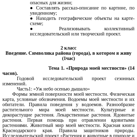
опасных для жизни;
Составлять рассказ-описание по картине, по
увиденному;
Находить географические объекты на карте-
схеме;
Реализовывать коллективный
исследовательский или творческий проект.
2 класс
Введение. Символика района (города), в котором я живу
(1час)
Тема 1. «Природа моей местности» (14
часов).
Годовой исследовательский проект сезонных
изменений.
Часть1: «Уж небо осенью дышало»
Формы земной поверхности моей местности. Физическая
карта, условные обозначения. Водоемы моей местности и их
обитатели. Правила поведения у водоемов. Разнообразие
растительного мира моей местности. Культурные и
дикорастущие растения. Лекарственные растения. Ядовитые
растения. Первая помощь при отравлении ядовитыми
растениями. Животный мир моей местности. Красная книга
Краснодарского края. Правила защитников природы.
Исследовательский проект «Растения и животные в природе и