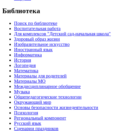
Библиотека
Поиск по библиотеке
Воспитательная работа
Для комплексов "Детский сад-начальная школа"
Здоровый образ жизни
Изобразительное искусство
Иностранный язык
Информатика
История
Логопедия
Математика
Материалы для родителей
Материалы МО
Междисциплинарное обобщение
Музыка
Общепедагогические технологии
Окружающий мир
Основы безопасности жизнедеятельности
Психология
Региональный компонент
Русский язык
Сценарии праздников