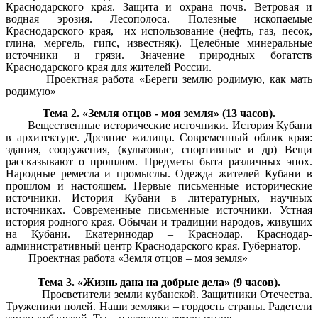
Краснодарского края. Защита и охрана почв. Ветровая и
водная эрозия. Лесополоса. Полезные ископаемые
Краснодарского края, их использование (нефть, газ, песок,
глина, мергель, гипс, известняк). Целебные минеральные
источники и грязи. Значение природных богатств
Краснодарского края для жителей России.
Проектная работа «Береги землю родимую, как мать
родимую»
Тема 2. «Земля отцов - моя земля» (13 часов).
Вещественные исторические источники. История Кубани
в архитектуре. Древние жилища. Современный облик края:
здания, сооружения, (культовые, спортивные и др) Вещи
рассказывают о прошлом. Предметы быта различных эпох.
Народные ремесла и промыслы. Одежда жителей Кубани в
прошлом и настоящем. Первые письменные исторические
источники. История Кубани в литературных, научных
источниках. Современные письменные источники. Устная
история родного края. Обычаи и традиции народов, живущих
на Кубани. Екатеринодар – Краснодар. Краснодар-
административный центр Краснодарского края. Губернатор.
Проектная работа «Земля отцов – моя земля»
Тема 3. «Жизнь дана на добрые дела» (9 часов).
Просветители земли кубанской. Защитники Отечества.
Труженики полей. Наши земляки – гордость страны. Радетели