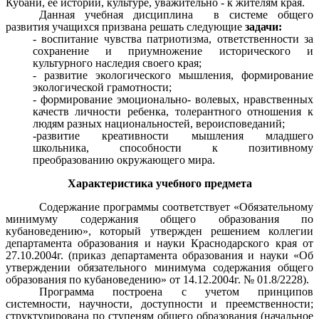
Кубани, ее истории, культуре, уважительно - к жителям края.
Данная учебная дисциплина в системе общего
развития учащихся призвана решать следующие
задачи:
- воспитание чувства патриотизма, ответственности за
сохранение и приумножение исторического и
культурного наследия своего края;
- развитие экологического мышления, формирование
экологической грамотности;
- формирование эмоционально- волевых, нравственных
качеств личности ребенка, толерантного отношения к
людям разных национальностей, вероисповеданий;
-развитие креативности мышления младшего
школьника, способности к позитивному
преобразованию окружающего мира.
Характеристика учебного предмета
Содержание программы соответствует «Обязательному
минимуму содержания общего образования по
кубановедению», который утвержден решением коллегии
департамента образования и науки Краснодарского края от
27.10.2004г. (приказ департамента образования и науки «Об
утверждении обязательного минимума содержания общего
образования по кубановедению» от 14.12.2004г. № 01.8/2228).
Программа построена с учетом принципов
системности, научности, доступности и преемственности;
структурирована по ступеням общего образования (начальное