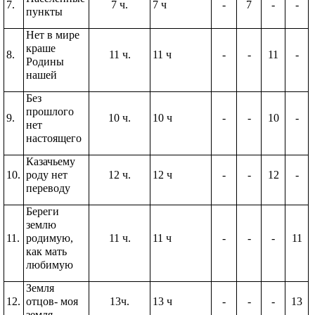
7.
7 ч.
7 ч
-
7
-
-
пункты
Нет в мире
краше
8.
11 ч.
11 ч
-
-
11
-
Родины
нашей
Без
прошлого
9.
10 ч.
10 ч
-
-
10
-
нет
настоящего
Казачьему
10.
роду нет
12 ч.
12 ч
-
-
12
-
переводу
Береги
землю
11.
родимую,
11 ч.
11 ч
-
-
-
11
как мать
любимую
Земля
12.
отцов- моя
13ч.
13 ч
-
-
-
13
земля