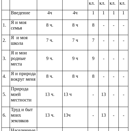
кл.
кл.
кл.
кл.
Введение
4ч
4ч
1
1
1
1
Я и моя
1.
8 ч.
8 ч
8
-
-
-
семья
Я и моя
2.
7 ч.
7 ч
7
-
-
-
школа
Я и мои
3.
родные
9 ч.
9 ч
9
-
-
-
места
Я и природа
4.
8 ч.
8 ч
8
-
-
-
вокруг меня
Природа
5.
моей
13 ч.
13 ч
-
13
-
-
местности
Труд и быт
6.
моих
13 ч.
13ч
-
13
-
-
земляков
Населенные