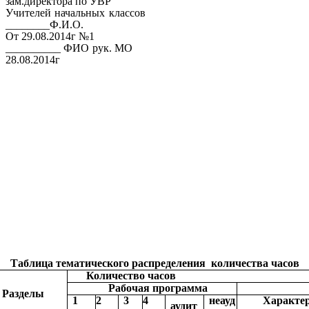
зам.директора по УВР
Учителей начальных классов
________Ф.И.О.
От 29.08.2014г №1
__________ ФИО рук. МО
28.08.2014г
Таблица тематического распределения количества часов
Количество часов
Рабочая программа
Разделы
1
2
3
4
неауд
Характе
аудит