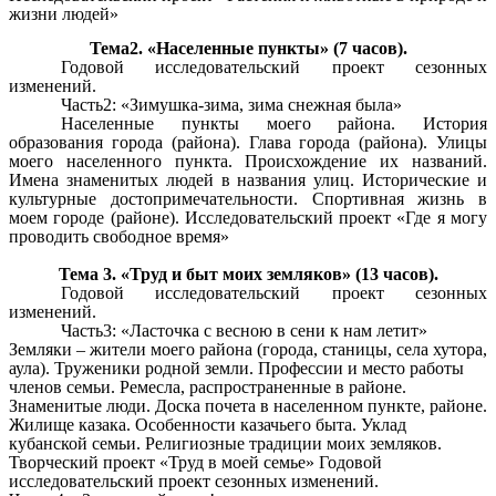
жизни людей»
Тема2. «Населенные пункты» (7 часов).
Годовой исследовательский проект сезонных
изменений.
Часть2: «Зимушка-зима, зима снежная была»
Населенные пункты моего района. История
образования города (района). Глава города (района). Улицы
моего населенного пункта. Происхождение их названий.
Имена знаменитых людей в названия улиц. Исторические и
культурные достопримечательности. Спортивная жизнь в
моем городе (районе). Исследовательский проект «Где я могу
проводить свободное время»
Тема 3. «Труд и быт моих земляков» (13 часов).
Годовой исследовательский проект сезонных
изменений.
Часть3: «Ласточка с весною в сени к нам летит»
Земляки – жители моего района (города, станицы, села хутора,
аула). Труженики родной земли. Профессии и место работы
членов семьи. Ремесла, распространенные в районе.
Знаменитые люди. Доска почета в населенном пункте, районе.
Жилище казака. Особенности казачьего быта. Уклад
кубанской семьи. Религиозные традиции моих земляков.
Творческий проект «Труд в моей семье» Годовой
исследовательский проект сезонных изменений.