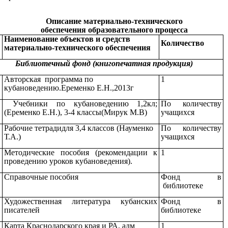
Описание материально-технического
обеспечения
образовательного процесса
Наименование объектов и средств
Количество
материально-технического обеспечения
Библиотечный фонд (книгопечатная продукция)
Авторская программа по
1
кубановедению.Еременко Е.Н.,2013г
Учебники по кубановедению 1,2кл;
По количеству
(Еременко Е.Н.), 3-4 классы(Мирук М.В)
учащихся
Рабочие тетрадидля 3,4 классов (Науменко
По количеству
Т.А.)
учащихся
Методические пособия (рекомендации к
1
проведению уроков кубановедения).
Справочные пособия
Фонд в
библиотеке
Художественная литература кубанских
Фонд в
писателей
библиотеке
Карта Краснодарского края и РА, адм
1