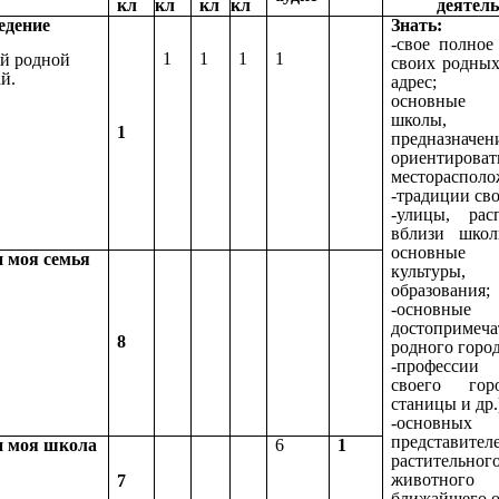
кл
кл
кл
кл
деятел
едение
Знать:
-свое полное
1
1
1
1
й родной
своих родны
ай.
адрес;
основные 
школ
1
предназначен
ориентиров
месторасполо
-традиции св
-улицы, рас
вблизи шко
основные у
и моя семья
культуры
образования;
-основные
достопримеча
8
родного город
-професси
своего гор
станицы и др.
-основных
представител
и моя школа
6
1
растител
животно
7
ближайшего 