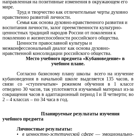
направленная на позитивные изменения в окружающем его
мире.
Труд и творчество как отличительные черты духовно
нравственно развитой личности.
Семья как основа духовно-нравственного развития и
воспитания личности, залог преемственности культурно-
ценностных традиций народов России от поколения к
поколению и жизнеспособности российского общества.
Ценности православной культуры и
межконфессиональный диалог как основа духовно-
нравственной консолидации российского общества.
Место учебного предмета «Кубановедение» в
учебном плане.
Согласно базисному плану школы всего на изучение
кубановедения в начальной школе выделяется 135 часов, в
связи со «ступенчатым» режимом обучения в 1 классе
отведено 30 часов, так уплотняется изучаемый материал из-за
сокращения часов в адаптационный период I и II четверти; во
2 – 4 классах – по 34 часа в год.
Планируемые результаты изучения
учебного предмета
Личностные результаты:
•
в ценностно-эстетической сфере
— эмоционально-