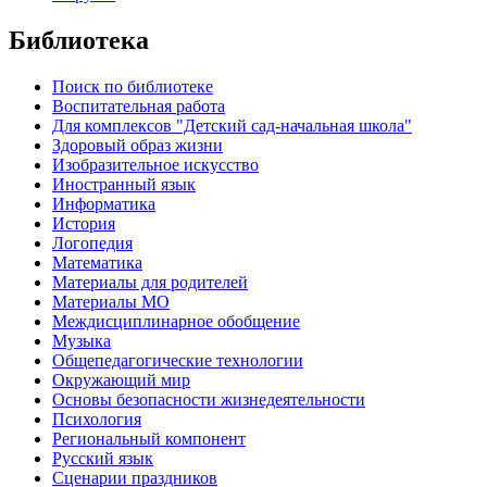
Библиотека
Поиск по библиотеке
Воспитательная работа
Для комплексов "Детский сад-начальная школа"
Здоровый образ жизни
Изобразительное искусство
Иностранный язык
Информатика
История
Логопедия
Математика
Материалы для родителей
Материалы МО
Междисциплинарное обобщение
Музыка
Общепедагогические технологии
Окружающий мир
Основы безопасности жизнедеятельности
Психология
Региональный компонент
Русский язык
Сценарии праздников