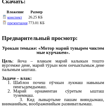
Скачать:
Вложение
Размер
26.25 КБ
конспект
773.01 КБ
презентация
Предварительный просмотр:
Урокын темыже:
«Мотор марий тувырем чиктем
мые курчакем».
Цель
: йоча – влакым марий калыкын тошто
вургемже дене, марий тӱрын мом ончыктымыж дене
палымым ышташ.
Задаче – влак:
Шаблон почеш пӱчкын лукмаш навыкым
пенгыдемдымаш.
Марий орнаментан сӱретым ышташ
тунеммаш.
3. Кид лывыртыме пашам вияндымаш,
вниманийым, воображенийым развиватлымаш.