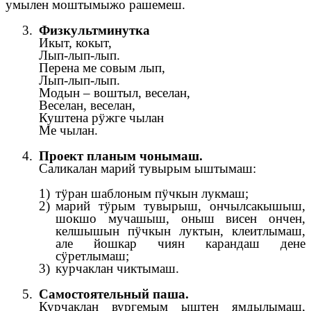
умылен моштымыжо рашемеш.
Физкультминутка
Икыт, кокыт,
Лып-лып-лып.
Перена ме совым лып,
Лып-лып-лып.
Модын – воштыл, веселан,
Веселан, веселан,
Куштена рӱжге чылан
Ме чылан.
Проект планым чонымаш.
Саликалан марий тувырым ыштымаш:
тӱран шаблоным пӱчкын лукмаш;
марий тӱрым тувырыш, ончылсакышыш,
шокшо мучашыш, оныш висен ончен,
келшышын пӱчкын луктын, клеитлымаш,
але йошкар чиян карандаш дене
сӱретлымаш;
курчаклан чиктымаш.
Самостоятельный паша.
Курчаклан вургемым ыштен ямдылымаш,