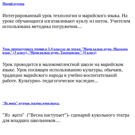
Марий курчак
Интегрированный урок технологии и марийского языка. На
уроке обучающиеся изгатавливают куклу из ниток. Учителем
использована методика погружения....
Урок литературного чтения в 3-4 классах по темам "Мари калык муро. Мыскара
влак." (3 класс), "Мари калык муро. Такмаквлак." (4 класс)
Урок проводится в малокомплектной школе на марийском
языке. Урок посвящен использованию культуры, обычаев,
традиции марийского народа в учебно-воспитательной
работе. Культурно- педагогическое наследие...
"Яз җитә"-курчак театры өчен пьеса.
"Яз җитә" ("Весна наступает")- сценарий кукольного театра
для младших школьников....