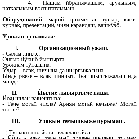
4. Пашам йӧратымашым, арулыкым,
чаткалыкым воспитатлымаш.
Оборудований
: марий орнаментан тувыр, кагаз
курчак, презентаций, чиян карандаш, вашкӱзӧ.
Урокын эртымыже.
I. Организационный ужаш.
- Салам лийже.
Онгыр йӱкшӧ йынгырта,
Урокнам тӱналына.
Ӱдыр – влак, шичына да шыргыжалына.
Ынде рвезе – влак шинчыт. Теат шыргыжалаш ида
мондо.
II. Йылме лывыртыме паша.
Йодышлан вашештыза:
- Таче могай числа? Арнян могай кечыже? Могай
тылзе?
III. Урокын темышкыже пурымаш.
1) Туныктышо йоча –влаклан ойла :
- Йоча - влак, таче мый эрдене школыш толмем