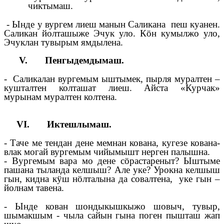
чиктымаш.
- Ынде у вургем лиеш манын Саликана пеш куанен.
Саликан йолташыже Эчук уло. Кӧн кумылжо уло,
Эчуклан тувырым ямдылена.
V. Пенгыдемдымаш.
- Саликалан вургемым ыштымек, пырля муралтен –
кушталтен колташат лиеш. Айста «Курчак»
мурынам муралтен колтена.
VΙ. Иктешлымаш.
- Таче ме тендан дене мемнан кована, кугезе кована-
влак могай вургемым чийымышт нерген палышна.
- Вургемым вара мо дене сӧрастареныт? Ыштыме
пашана тыланда келшыш? Але уке? Урокна келшыш
гын, кидна кӱш нӧлталына да совалтена, уке гын –
йолнам тавена.
- Ынде кован шондыкышкыжо шовыч, тувыр,
шымакшым - чыла сайын гына поген пышташ жап