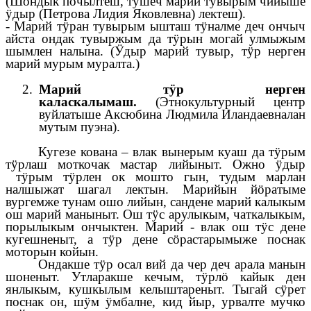
(Шондык почылтеш, тушеч марий тувырым чийыше
ӱдыр (Петрова Лидия Яковлевна) лектеш).
- Марий тӱран тувырым ышташ тӱналме деч ончыч
айста ондак тувыржым да тӱрын могай улмыжым
шымлен налына. (Ӱдыр марий тувыр, тӱр нерген
марий мурым муралта.)
Марий тӱр нерген
каласкалымаш.
(Этнокультурный центр
вуйлатыше Аксюбина Людмила Иландаевналан
мутым пуэна).
Кугезе кована – влак вынерым куаш да тӱрым
тӱрлаш моткочак мастар лийыныт. Ожно ӱдыр
тӱрым тӱрлен ок мошто гын, тудым марлан
налшыжат шагал лектын. Марийын йӧратыме
вургемже тунам ошо лийын, сандене марий калыкым
ош марий маныныт. Ош тӱс арулыкым, чаткалыкым,
порылыкым ончыктен. Марий - влак ош тӱс дене
кугешненыт, а тӱр дене сӧрастарымыже поснак
моторын койын.
Ондакше тӱр осал вий да чер деч арала манын
шоненыт. Утларакше кечым, тӱрлӧ кайык ден
янлыкым, кушкылым келыштареныт. Тыгай сӱрет
поснак он, шӱм ӱмбалне, кид йыр, урвалте мучко