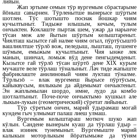
лийын.
Жап эртыме семын тӱр вургемым сӧрастарыме
йӧныш савырнен. Тӱрленытше вынерысе шӱртым
шотлен. Тӱс шотышто поснак йошкар чиям
кучылтыныт. Тидыже илышым, кечым, тулым
ончыктен. Коклаште пыртак шем, ужар да нарынче
тӱсан меж але йытын шӱртым келыштареныт.
Чиялташ кызытсе гай налме чиям огыл, пӱртӱсыштӧ
вашлиялтше тӱрлӧ вож, пеледыш, лышташ, пушенге
шӱмым, емыжым кучылтыныт. Чия ынже лек
манын, шинчал, ломыж вӱд дене пенгыдемденыт.
Кызытсе гай тӱрлӧ тӱсан шӱртӧ дене ХIХ курым
мучаште веле тӱрлаш тӱналыныт. Лач тиде жапыште
фабриклаште анилиновый чиям лукташ тӱналме.
Тӱрлызӧ – влак вургемеш йырысе пӱртӱсым,
кайыквусым, янлыкым да айдемымат ончыктеныт.
Эн жаплымылан шордо, имне, лудо да комбо
шотлалтыныт. Поче-поче ончыктымо кушкыл але
лыкын-лукын (геометрический) сӱретат лийыныт.
Тӱр сӱретым ончен, марий ӱдырамаш могай
кундем гыч улмымат палаш лиеш улмаш.
Вургемым келыштараш моткоч шуко жап
кӱлын. Сандене вынерым куаш да тӱрлаш ӱдыр –
влак изинек тунемыныт. Вургемыште марий
калыкын моторлыкым йӧратымыже да тӱням