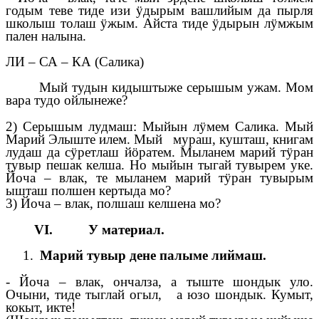
годым теве тиде изи ӱдырым вашлийым да пырля
школыш толаш ӱжым. Айста тиде ӱдырын лӱмжым
пален налына.
ЛИ – СА – КА (Салика)
Мый тудын кидыштыже серышым ужам. Мом
вара тудо ойлынеже?
2) Серышым лудмаш: Мыйын лӱмем Салика. Мый
Марий Элыште илем. Мый мураш, кушташ, книгам
лудаш да сӱретлаш йӧратем. Мыланем марий тӱран
тувыр пешак келша. Но мыйын тыгай тувырем уке.
Йоча – влак, те мыланем марий тӱран тувырым
ышташ полшен кертыда мо?
3) Йоча – влак, полшаш келшена мо?
VΙ. У материал.
Марий тувыр дене палыме лиймаш.
- Йоча – влак, ончалза, а тыште шондык уло.
Очыни, тиде тыглай огыл, а юзо шондык. Кумыт,
кокыт, икте!