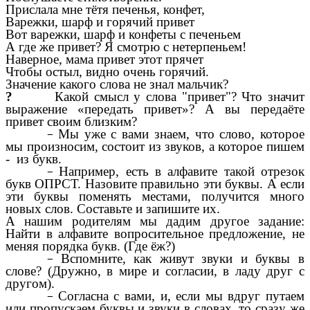
Прислала мне тётя печенья, конфет,
Варежки, шарф и горячий привет
Вот варежки, шарф и конфеты с печеньем
А где же привет? Я смотрю с нетерпеньем!
Наверное, мама привет этот прячет
Чтобы остыл, видно очень горячий.
Значение какого слова не знал мальчик?
?
Какой смысл у слова "привет"? Что значит
выражение «передать привет»? А вы передаёте
привет своим близким?
Мы уже с вами знаем, что слово, которое
мы произносим, состоит из звуков, а которое пишем
- из букв.
Например, есть в алфавите такой отрезок
букв ОПРСТ. Назовите правильно эти буквы. А если
эти буквы поменять местами, получится много
новых слов. Составьте и запишите их.
А нашим родителям мы дадим другое задание:
Найти в алфавите вопросительное предложение, не
меняя порядка букв. (Где ёж?)
Вспомните, как живут звуки и буквы в
слове? (Дружно, в мире и согласии, в ладу друг с
другом).
Согласна с вами, и, если мы вдруг путаем
или пропускаем буквы и звуки в словах, то сразу же