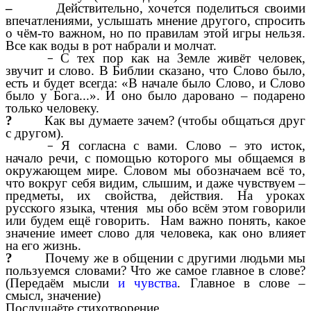
–
Действительно, хочется поделиться своими
впечатлениями, услышать мнение другого, спросить
о чём-то важном, но по правилам этой игры нельзя.
Все как воды в рот набрали и молчат.
С тех пор как на Земле живёт человек,
звучит и слово. В Библии сказано, что Слово было,
есть и будет всегда:
«В начале было Слово, и Слово
было у Бога...».
И оно было даровано – подарено
только человеку.
?
Как вы думаете зачем? (чтобы общаться друг
с другом).
Я согласна с вами. Слово – это исток,
начало речи, с помощью которого мы общаемся в
окружающем мире. Словом мы обозначаем всё то,
что вокруг себя видим, слышим, и даже чувствуем –
предметы, их свойства, действия. На уроках
русского языка, чтения мы обо всём этом говорили
или будем ещё говорить. Нам важно понять, какое
значение имеет слово для человека, как оно влияет
на его жизнь.
?
Почему же в общении с другими людьми мы
пользуемся словами? Что же самое главное в слове?
(Передаём мысли
и чувства
. Главное в слове –
смысл, значение)
Послушаёте стихотворение.