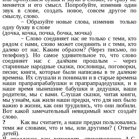
меняется и его смысл. Попробуйте, изменив один
звук в слове, создать новое, совсем другое по
смыслу, слово.
Образуйте новые слова, изменив только
одну букву в слове
(дочка, кочка, почка, бочка, мочка)
Слово соединяет нас не только с теми, кто
рядом с нами, слово может соединить и с теми, кто
далеко от нас. Каким образом? (Через письмо, по
телефону). Но самое удивительное то, что слово
соединяет нас с далёким прошлым – через
старинные народные сказки, пословицы, поговорки,
песни; книги, которые были написаны в те далекие
времена. Их слушали и понимали и в старые времена
наши прапрапрабабушки и прапрапрадедушки, и в
наше время нынешние бабушки и дедушки, ваши
родители, мы с вами. Слушая сказки, читая книги,
мы узнаём, как жили наши предки, что для них было
важно в жизни, как они трудились, что они любили.
Вот какой замечательный невидимый мост создаёт
слово.
?
Как вы считаете, а наши предки пользовались
теми же словами, что и мы, или другими? ( Ответы
детей).
Я предлагаю вам вспомнить стихотворение А.С.