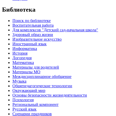
Библиотека
Поиск по библиотеке
Воспитательная работа
Для комплексов "Детский сад-начальная школа"
Здоровый образ жизни
Изобразительное искусство
Иностранный язык
Информатика
История
Логопедия
Математика
Материалы для родителей
Материалы МО
Междисциплинарное обобщение
Музыка
Общепедагогические технологии
Окружающий мир
Основы безопасности жизнедеятельности
Психология
Региональный компонент
Русский язык
Сценарии праздников