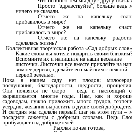
Что особого тем мы друг другу сказал
Просто
"здравствуйте", больше ведь 
ничего не сказали.
Отчего же на капельку солн
прибавилось в мире?
Отчего же на капельку счаст
прибавилось в мире?
Отчего же на капельку радостн
сделалась жизнь?
Коллективная творческая работа «Сад добрых слов»
Какие слова вы хотели подарить своим близким
Вспомните их и напишите на наши весенние
листочки. Листочки все вместе приклейте на на
зимнее дерево, сделайте его майским с нежной
первой зеленью.
Пока в нашем саду нет плодов: милосерди
послушания, благодарности, щедрости, прощени
Они появятся не скоро – ведь и настоящий с
выращивается многие годы. Нам, как и хорош
садоводам, нужно приложить много трудов, терпени
усердия, желания вырастить в душе своей добродетел
И сегодня мы сделали первый шаг на этом пути – 
посадили саженцы с добрыми словами. Ведь Сло
пробуждает сад добродетелей.
Рыхлая почва готова,