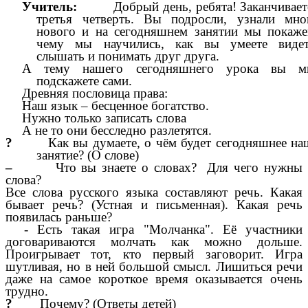
Учитель:
Добрый день, ребята! Заканчивает
третья четверть. Вы подросли, узнали мно
нового и на сегодняшнем занятии мы покаже
чему мы научились, как вы умеете видет
слышать и понимать друг друга.
А тему нашего сегодняшнего урока вы м
подскажете сами.
Древняя пословица права:
Наш язык – бесценное богатство.
Нужно только записать слова
А не то они бесследно разлетятся.
?
Как вы думаете, о чём будет сегодняшнее на
занятие? (О слове)
–
Что вы знаете о словах? Для чего нужны
слова?
Все слова русского языка составляют речь. Какая
бывает речь? (Устная и письменная). Какая речь
появилась раньше?
- Есть такая игра "Молчанка". Её участники
договариваются молчать как можно дольше.
Проигрывает тот, кто первый заговорит. Игра
шутливая, но в ней большой смысл. Лишиться речи
даже на самое короткое время оказывается очень
трудно.
?
Почему? (Ответы детей)