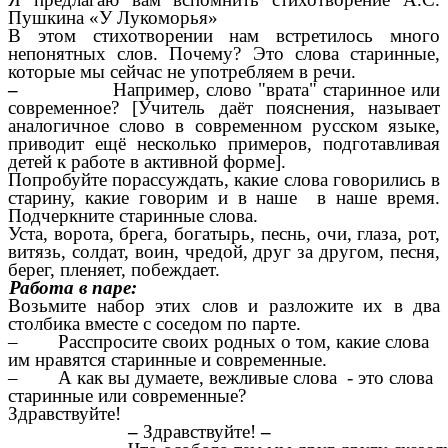
Пушкина «У Лукоморья»
В этом стихотворении нам встретилось много
непонятных слов. Почему? Это слова старинные,
которые мы сейчас не употребляем в речи.
–
Например, слово "врата" старинное или
современное?
[
Учитель даёт пояснения, называет
аналогичное слово в современном русском языке,
приводит ещё несколько примеров, подготавливая
детей к работе в активной форме].
Попробуйте порассуждать, какие слова говорились в
старину, какие говорим и в наше в наше время.
Подчеркните старинные слова.
Уста, ворота, брега, богатырь, песнь, очи, глаза, рот,
витязь, солдат, воин, чредой, друг за другом, песня,
берег, пленяет, побеждает.
а в паре:
Возьмите набор этих слов и разложите их в два
столбика вместе с соседом по парте.
– Расспросите своих родных о том, какие слова
им нравятся старинные и современные.
– А как вы думаете, вежливые слова - это слова
старинные или современные?
Здравствуйте!
–
Здравствуйте!
–