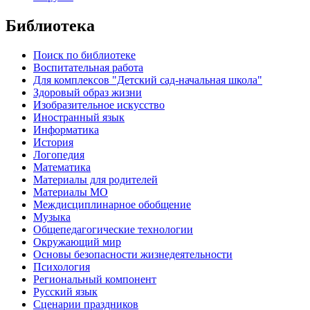
Библиотека
Поиск по библиотеке
Воспитательная работа
Для комплексов "Детский сад-начальная школа"
Здоровый образ жизни
Изобразительное искусство
Иностранный язык
Информатика
История
Логопедия
Математика
Материалы для родителей
Материалы МО
Междисциплинарное обобщение
Музыка
Общепедагогические технологии
Окружающий мир
Основы безопасности жизнедеятельности
Психология
Региональный компонент
Русский язык
Сценарии праздников