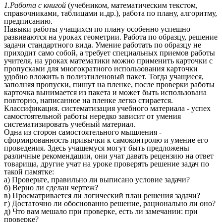
1.Работа с книгой
(учебником, математическим текстом,
справочниками, таблицами и.др.), работа по плану, алгоритму,
предписанию.
Навыки работы учащихся по плану особенно успешно
развиваются на уроках геометрии. Работа по образцу, решение
задачи стандартного вида. Умение работать по образцу не
приходит само собой, а требует специальных приемов работы
учителя, на уроках математики можно применить карточки с
пропусками для многократного использования карточки
удобно вложить в полиэтиленовый пакет. Тогда учащиеся,
заполняя пропуски, пишут на пленке, после проверки работы
карточка вынимается из пакета и может быть использована
повторно, написанное на пленке легко стирается.
Классификация. систематизация учебного материала - успех
самостоятельной работы нередко зависит от умения
систематизировать учебный материал.
Одна из сторон самостоятельного мышления -
сформированность привычки к самоконтролю и умение его
проведения. Здесь учащемуся могут быть предложены
различные рекомендации, они учат давать рецензию на ответ
товарища, другие учат на уроке проверять решение задач по
такой памятке:
а) Проверьте, правильно ли выписано условие задачи?
б) Верно ли сделан чертеж?
в) Просматривается ли логический план решения задачи?
г) Достаточно ли обоснованно решение, рационально ли оно?
д) Что вам мешало при проверке, есть ли замечании: при
проверке?