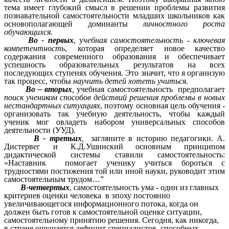
тема имеет глубокий смысл в решении проблемы развития
познавательной самостоятельности младших школьников как
основополагающей доминанты
личностного роста
обучающихся.
Во - первых
, у
чебная самостоятельность -
ключевая
компетентность
, которая определяет новое качество
содержания современного образования и обеспечивает
успешность образовательных результатов на всех
последующих ступенях обучения. Это значит, что я организую
так процесс, чтобы
научить детей хотеть учиться.
Во – вторых
,
учебная самостоятельность предполагает
поиск учеником способов действий решения проблемы в новых
нестандартных ситуациях
, поэтому основная цель обучения -
организовать так учебную деятельность, чтобы каждый
ученик мог овладеть набором универсальных способов
деятельности (УУД).
В - третьих
,
загляните в историю педагогики. А.
Дистервег и К.Д.Ушинский основным принципом
дидактической системы ставили самостоятельность:
«Наставник помогает ученику учиться бороться с
трудностями постижения той или иной науки, руководит этим
самостоятельным трудом…”
В-четвертых
, самостоятельность ума - один из главных
критериев оценки человека в эпоху постоянно
увеличивающегося информационного потока, когда он
должен быть готов к самостоятельной оценке ситуации,
самостоятельному принятию решения. Сегодня, как никогда,
в стране ощущается дефицит специалистов, способных