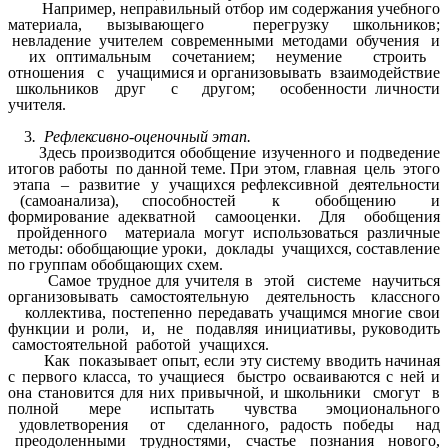
Например, неправильный отбор им содержания учебного
материала, вызывающего перегрузку школьников;
невладение учителем современными методами обучения и
их оптимальным сочетанием; неумение строить
отношения с учащимися и организовывать взаимодействие
школьников друг с другом; особенности личности
учителя.
3
. Рефлексивно-оценочный этап.
Здесь производится обобщение изученного и подведение
итогов работы по данной теме. При этом, главная цель этого
этапа – развитие у учащихся рефлексивной деятельности
(самоанализа), способностей к обобщению и
формирование адекватной самооценки. Для обобщения
пройденного материала могут использоваться различные
методы: обобщающие уроки, доклады учащихся, составление
по группам обобщающих схем.
Самое трудное для учителя в этой системе научиться
организовывать самостоятельную деятельность классного
коллектива, постепенно передавать учащимся многие свои
функции и роли, и, не подавляя инициативы, руководить
самостоятельной работой учащихся.
Как показывает опыт, если эту систему вводить начиная
с первого класса, то учащиеся быстро осваиваются с ней и
она становится для них привычной, и школьники смогут в
полной мере испытать чувства эмоционального
удовлетворения от сделанного, радость победы над
преодоленными трудностями, счастье познания нового,