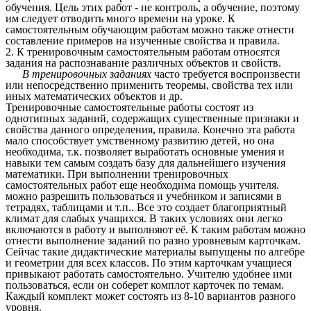
обучения. Цель этих работ - не контроль, а обучение, поэтому
им следует отводить много времени на уроке. К
самостоятельным обучающим работам можно также отнести
составление примеров на изученные свойства и правила.
2. К тренировочным самостоятельным работам относятся
задания на распознавание различных объектов и свойств.
В тренировочных заданиях
часто требуется воспроизвести
или непосредственно применить теоремы, свойства тех или
иных математических объектов и др.
Тренировочные самостоятельные работы состоят из
однотипных заданий, содержащих существенные признаки и
свойства данного определения, правила. Конечно эта работа
мало способствует умственному развитию детей, но она
необходима, т.к. позволяет выработать основные умения и
навыки тем самым создать базу для дальнейшего изучения
математики. При выполнении тренировочных
самостоятельных работ еще необходима помощь учителя.
можно разрешить пользоваться и учебником и записями в
тетрадях, таблицами и т.п.. Все это создает благоприятный
климат для слабых учащихся. В таких условиях они легко
включаются в работу и выполняют её. К таким работам можно
отнести выполнение заданий по разно уровневым карточкам.
Сейчас такие дидактические материалы выпущены по алгебре
и геометрии для всех классов. По этим карточкам учащиеся
привыкают работать самостоятельно. Учителю удобнее ими
пользоваться, если он соберет комплот карточек по темам.
Каждый комплект может состоять из 8-10 вариантов разного
уровня.