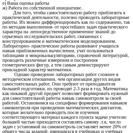
е) Ваша оценка работы
ж) Работа по собственной инициативе.
Для того, чтобы самостоятельную работу приблизить к
практической деятельности, полезно проводить лабораторные
работы. Их можно дифференцировать как по содержанию, так
по методам выполнения- от простейших задач практического
характера на .непосредственное применение знаний до
серьезных исследовательских работ, связанных с
конструированием и математическим моделированием.
Лабораторно- практические работы развивают учащихся
навык приближенных вычислении, учат пользоваться
таблицами и микрокалькуляторами, справочной литературой,
проводить различные измерения и построения
геометрических фигур, а тем самым демонстрируют
прикладной характер математики.
Однако проведение лабораторных работ сложнее в
методическом отношении, чем организация других видов
самостоятельных работ. Они требуют от преподавателя
большей подготовки, их проводят 2-3 раза в год. Математика
как никакой другой предмет позволяет формировать нужный
для самостоятельной работы навык самоконтроля за своей
работой. Остановимся на специфике формирования навыков
самоконтроля при проведении математических диктантов,
которые желательно проводить после изучения
соответствующего материал каждого пункта задачи учителю
большей частью приходится составлять самому ,т.к. число
задач с установкой на самоконтроль составляет менее 20% от
общего числа заданий, имеющихся в учебниках и учебных