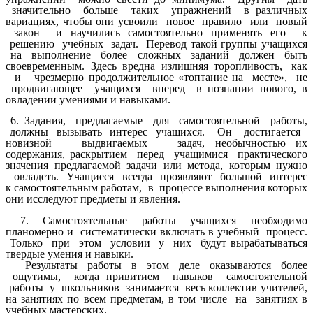
значительно больше таких упражнений в различных
вариациях, чтобы они усвоили новое правило или новый
закон и научились самостоятельно применять его к
решению учебных задач. Перевод такой группы учащихся
на выполнение более сложных заданий должен быть
своевременным. Здесь вредна излишняя торопливость, как
и чрезмерно продолжительное «топтание на месте», не
продвигающее учащихся вперед в познании нового, в
овладении умениями и навыками.
6. Задания, предлагаемые для самостоятельной работы,
должны вызывать интерес учащихся. Он достигается
новизной выдвигаемых задач, необычностью их
содержания, раскрытием перед учащимися практического
значения предлагаемой задачи или метода, которым нужно
овладеть. Учащиеся всегда проявляют большой интерес
к
самостоятельным работам, в процессе выполнения которых
они исследуют предметы и явления.
7. Самостоятельные работы учащихся необходимо
планомерно и систематически включать в учебный процесс.
Только при этом условии у них будут вырабатываться
твердые умения и навыки.
Результаты работы в этом деле оказываются более
ощутимы, когда привитием навыков самостоятельной
работы у школьников занимается весь коллектив учителей,
на занятиях по всем предметам, в том числе на занятиях в
учебных мастерских.