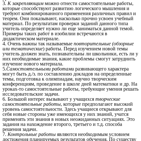
3
. К закрепляющим
можно отнести самостоятельные работы,
которые способствуют
развитию логического мышления и
требуют комбинированного применения различных правил и
теорем. Они показывают, насколько прочно усвоен учебный
материал. По результатам проверки заданий данного типа
учитель определяет нужно ли еще заниматься данной темой.
Примеры таких работ в изобилии встречаются в
дидактическом материале.
4. Очень важны так называемые
повторительные (обзорные
или тематические
) работы. Перед изучением новой темы
учитель должен знать, познавательны ли школьники, есть ли у
них необходимые знания, какие проблемы смогут затруднить
изучение нового материала.
5.
Самостоятельными работами
развивающего характера
могут быть д./з. по составлению докладов на определенные
темы, подготовка к олимпиадам, научно творческим
конференциям, проведение в школе дней математики и др. На
уроках-то самостоятельные работы, требующие умения решать
исследовательские задачи.
6. Большой интерес вызывают у учащихся
творческие
самостоятельные работы
, которые предполагают высокий
уровень самостоятельности. Здесь учащиеся открывают для
себя новые стороны уже имеющихся у них знаний, учатся
применять эти знания в новых неожиданных ситуациях. Это
задания на нахождение второго, третьего и т.д. способа
решения задачи.
7.
Контрольные работы
являются необходимым условием
достижения планируемых результатов обучения. По существу