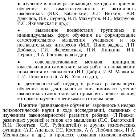
изучение влияния развивающих методов и приемов
обучения на самостоятельность и активность
школьников (Ю.К. Бабанский, Л.Г. Вяткин, В.В.
Давыдов, И.Я. Лернер, Н.И. Махмутов. И.С. Матрусов.
И.С. Якиманская и др.);
выявление воздействия групповых и
индивидуальных форм обучения на формирование
самостоятельного мышления учащихся и их
познавательных интересов (М.Л. Виноградова, Л.П.
Доблаев, Г.И. Железовская, П.И. Липкина, И.Б.
Первин, Л.А. Ростовецкая и др.):
совершенствование методов, принципов
классификации самостоятельных работ в направлении
повышения их сложности (Н.Г. Дайри, И.М. Малкина,
П.И. Пидкасистый, А.В. Усова и др.);
деятельностный подход в рамках развивающего
обучения: под деятельностью они понимают умение
школьников самостоятельно применять новые знания,
которые получены учениками в готовом виде.
Понятие “развивающее обучение” зародилось в недрах
психологической науки в ходе исследований, связанных с
изучением закономерностей развития ребенка (Л.Пиаже),
различных уровней и типов его мышления (Л.С. Выготский,
Й.Н. Леонтьев, С.Л. Рубинштейн) и других психических
функции (А.Г. Ананьев, Г.С. Костюк, А.А. Люблинская, Н.А.
Менчинская и др.), в процессе создания психологической