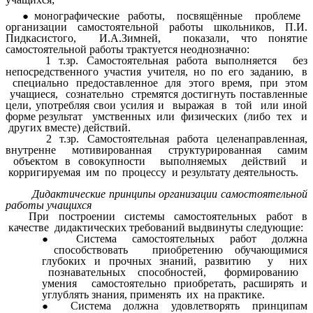
монографические работы, посвящённые проблеме
организации самостоятельной работы школьников, П.И.
Пидкасистого, И.А.Зимней, показали, что понятие
самостоятельной работы трактуется неоднозначно:
1 т.зр. Самостоятельная работа выполняется без
непосредственного участия учителя, но по его заданию, в
специально предоставленное для этого время, при этом
учащиеся, сознательно стремятся достигнуть поставленные
цели, употребляя свои усилия и выражая в той или иной
форме результат умственных или физических (либо тех и
других вместе) действий.
2 т.зр. Самостоятельная работа целенаправленная,
внутренне мотивированная структурированная самим
объектом в совокупности выполняемых действий и
корригируемая им по процессу и результату деятельность.
Дидактические принципы организации самостоятельной
работы учащихся
При построении системы самостоятельных работ в
качестве дидактических требований выдвинуты следующие:
Система самостоятельных работ должна
способствовать приобретению обучающимися
глубоких и прочных знаний, развитию у них
познавательных способностей, формированию
умения самостоятельно приобретать, расширять и
углублять знания, применять их на практике.
Система должна удовлетворять принципам