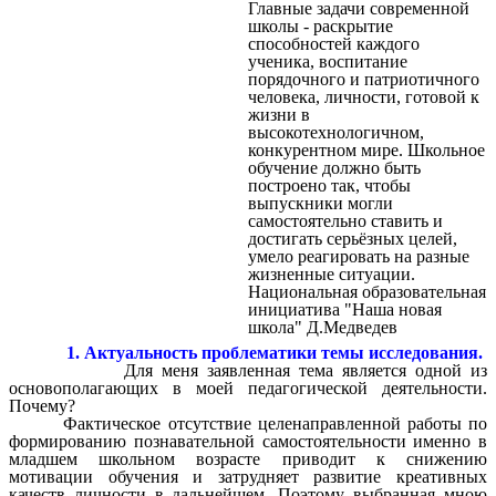
Главные задачи современной
школы - раскрытие
способностей каждого
ученика, воспитание
порядочного и патриотичного
человека, личности, готовой к
жизни в
высокотехнологичном,
конкурентном мире. Школьное
обучение должно быть
построено так, чтобы
выпускники могли
самостоятельно ставить и
достигать серьёзных целей,
умело реагировать на разные
жизненные ситуации.
Национальная образовательная
инициатива "Наша новая
школа" Д.Медведев
1. Актуальность проблематики темы исследования.
Для меня заявленная тема является одной из
основополагающих в моей педагогической деятельности.
Почему?
Фактическое отсутствие целенаправленной работы по
формированию познавательной самостоятельности именно в
младшем школьном возрасте приводит к снижению
мотивации обучения и затрудняет развитие креативных
качеств личности в дальнейшем. Поэтому выбранная мною