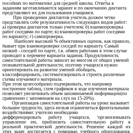
пособиях по математике для средней школы. Ответы к
заданиям заготавливаются заранее и по окончанию диктанта
представляют их для пользования учащимся.
При проведении диктантов учитель должен четко
представлять себе результативность следующих видов работ:
а) проверка диктантов только учителем; б) взаимопроверка
работ соседями по парте; в) взаимопроверка работ соседями
по варианту; г) самопроверка.
Наиболее высокий % объективных оценок, как правило,
бывает при взаимопроверке соседей по варианту. Самый
низкий - соседей по парте, т.к. обмен работами в этом случае
приводит к перемене варианта задания. Продуктивность
самостоятельной работы зависит во многом от общих умений
познавательной деятельности, поэтому учащихся нужно
ориентировать на развитие умений обобщать,
классифицировать, систематизировать и строить различные
схемы изучаемого материала.
При этом целесообразно подчеркивать, что например
построение таблиц, схем графиков в ходе изучения материала
позволяет увеличивать объем запоминаемой информации(по
сравнению с запоминаем на слух на 15-20%).
Организация самостоятельной работы на уроке вызывает
большие трудности, здесь нельзя ограничиться фронтальными
воздействиями: учителю необходимо
дифференцировать работу учащихся, 'организовывать
управление ею, приблизить самостоятельную работу к
реальной практической деятельности. Решение каждой их
этих задач достигается с помощью учебного оборудования.