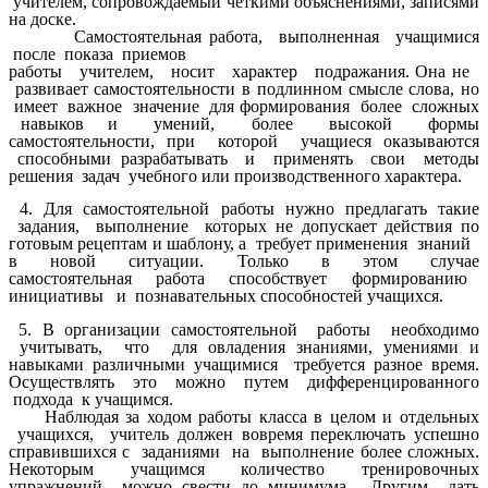
учителем, сопровождаемый четкими объяснениями, записями
на доске.
Самостоятельная работа, выполненная учащимися
после показа приемов
работы учителем, носит характер подражания. Она не
развивает самостоятельности в подлинном смысле слова, но
имеет важное значение для формирования более сложных
навыков и умений, более высокой формы
самостоятельности, при которой учащиеся оказываются
способными разрабатывать и применять свои методы
решения задач учебного или производственного характера.
4. Для самостоятельной работы нужно предлагать такие
задания, выполнение которых не допускает действия по
готовым рецептам и шаблону, а требует применения знаний
в новой ситуации. Только в этом случае
самостоятельная работа способствует формированию
инициативы и познавательных способностей учащихся.
5. В организации самостоятельной работы необходимо
учитывать, что для овладения знаниями, умениями и
навыками различными учащимися требуется разное время.
Осуществлять это можно путем дифференцированного
подхода к учащимся.
Наблюдая за ходом работы класса в целом и отдельных
учащихся, учитель должен вовремя переключать успешно
справившихся с заданиями на выполнение более сложных.
Некоторым учащимся количество тренировочных
упражнений можно свести до минимума. Другим дать