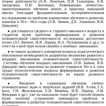
теории деятельности (А.Н. Леонтьев, П.Я. Гальперин, А.В.
Запорожец, П.И. Зинченко). Развивающее личностно-
ориентированное обучение вошло в практику начальной
школы благодаря фундаментальным
экспериментальным
исследованиям по проблеме
взаимосвязи обучения и развития,
начатым в 50-е - 60-е годы (Л.В. Занков, Д.Б. Эльконин, В.В.
Давыдов);
для учащихся среднего и старшего школьного возраста и
студентов вузов проблема формирования и развития
познавательной самостоятельности исследована достаточно
полно (Л.Г. Вяткин, И.Я. Лернер, Н.А. Половникова и др.
),
то
этого
ни в коей мере нельзя сказать о младших школьниках
;
не нашли должного освещения вопросы педагогического
обоснования необходимости разработки механизма развития у
младших школьников познавательной самостоятельности.
Системы обучения младших школьников (Л.В. Занков, В.В.
Давыдов) явно нацелены на развитие учащихся. Но и в этих
трудах технологические вопросы формирования и развития
познавательной самостоятельности не нашли должного
отражения;
Введение в содержание обучения учебно-
познавательных задач и творческих заданий (В.В. Агеев, Г.А.
Балл, Г.И. Железовская, Е.И. Мамбиц, И.Я. Лернер, Л.М.
Фридман и др.) уже на начальном этапе будет способствовать
более полному устранению имеющихся пробелов в
формировании и развитии познавательной самостоятельности
учащихся;