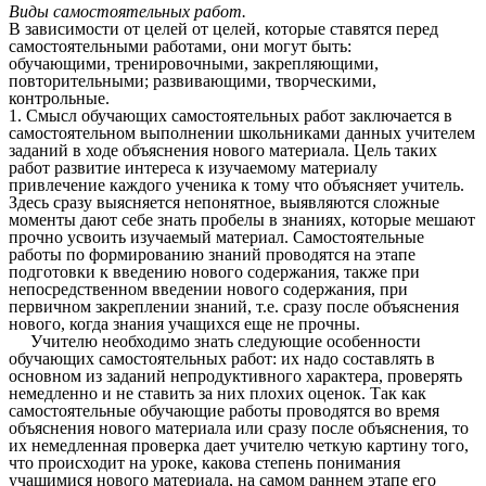
Виды самостоятельных работ.
В зависимости от целей от целей, которые ставятся перед
самостоятельными работами, они могут быть:
обучающими, тренировочными, закрепляющими,
повторительными; развивающими, творческими,
контрольные.
1. Смысл обучающих самостоятельных работ заключается в
самостоятельном выполнении школьниками данных учителем
заданий в ходе объяснения нового материала. Цель таких
работ развитие интереса к изучаемому материалу
привлечение каждого ученика к тому что объясняет учитель.
Здесь сразу выясняется непонятное, выявляются сложные
моменты дают себе знать пробелы в знаниях, которые мешают
прочно усвоить изучаемый материал. Самостоятельные
работы по формированию знаний проводятся на этапе
подготовки к введению нового содержания, также при
непосредственном введении нового содержания, при
первичном закреплении знаний, т.е. сразу после объяснения
нового, когда знания учащихся еще не прочны.
Учителю необходимо знать следующие особенности
обучающих самостоятельных работ: их надо составлять в
основном из заданий непродуктивного характера, проверять
немедленно и не ставить за них плохих оценок. Так как
самостоятельные обучающие работы проводятся во время
объяснения нового материала или сразу после объяснения, то
их немедленная проверка дает учителю четкую картину того,
что происходит на уроке, какова степень понимания
учащимися нового материала, на самом раннем этапе его