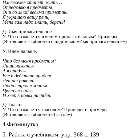
Им веселее станет жить…
Определяю я предметы,
Они со мной весьма приметны.
Я украшаю вашу речь,
Меня вам надо знать, беречь!
Д: Имя прилагательное.
У: Что называется именем прилагательным? Примеры.
(Вставляется табличка с надписью «Имя прилагательное»)
У: Идём дальше.
Что без меня предметы?
Лишь названья.
А я приду –
Всё в действие придёт.
Летит ракета.
Люди строят зданья.
Цветут сады.
И хлеб в полях растёт.
Д: Глагол.
У: Что называется глаголом? Приведите примеры.
(Вставляется табличка «Глагол»)
4.Физминутка.
5. Работа с учебником: упр. 368 с. 139