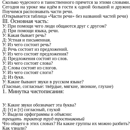
Сколько чудесного и таинственного прячется за этими словами.
Сегодня на уроке мы идём в гости к одной большой и дружно
Поучимся распознавать части речи.
(Открывается таблица «Части речи» без названий частей речи)
III. Основная часть:
У: При помощи чего люди общаются друг с другом?
Д: При помощи языка, речи.
У: Какая бывает речь?
Д: Устная и письменная.
У: Из чего состоит речь?
Д: Речь состоит из предложений.
У: Из чего состоят предложения?
Д: Предложения состоят из слов.
У: Из чего состоят слова?
Д: Слова состоят из слогов.
У: Из чего состоят слоги?
Д: Из букв.
У: Какие бывают звуки в русском языке?
(Гласные, согласные: твёрдые, мягкие, звонкие, глухие)
1. Минутка чистописания:
У: Какие звуки обозначает эта буква?
Д: [т] и [т] согласный, глухой
У: Выдели орфограммы и объясни:
трещать трактор труд тростниковый
Что общего в этих словах? На какие группы их можно разбить?
Как узнали?