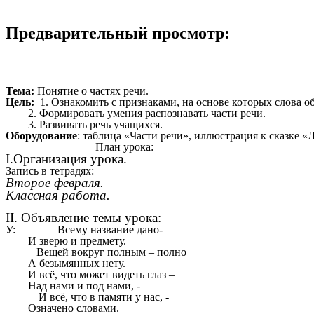
Предварительный просмотр:
Тема:
Понятие о частях речи.
Цель:
1. Ознакомить с признаками, на основе которых слова об
2. Формировать умения распознавать части речи.
3. Развивать речь учащихся.
Оборудование
: таблица «Части речи», иллюстрация к сказке «
План урока:
I.Организация урока.
Запись в тетрадях:
Второе февраля.
Классная работа.
II. Объявление темы урока:
У: Всему название дано-
И зверю и предмету.
Вещей вокруг полным – полно
А безымянных нету.
И всё, что может видеть глаз –
Над нами и под нами, -
И всё, что в памяти у нас, -
Означено словами.