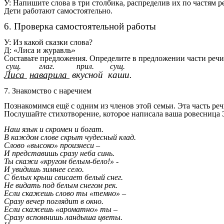
У: Напишите слова в три столбика, распределив их по частям р
Дети работают самостоятельно.
6. Проверка самостоятельной работы
У: Из какой сказки слова?
Д: «Лиса и журавль»
Составьте предложения. Определите в предложении части речи
сущ. глаг. прил. сущ.
Лиса
наварила
вкусной каши.
7. Знакомство с наречием
Познакомимся ещё с одним из членов этой семьи. Эта часть реч
Послушайте стихотворение, которое написала ваша ровесница 
Наш язык и скромен и богат.
В каждом слове скрыт чудесный клад.
Слово «высоко» произнеси –
И представишь сразу неба синь.
Ты скажи «кругом белым-бело!» -
И увидишь зимнее село.
С белых крыш свисает белый снег.
Не видать под белым снегом рек.
Если скажешь слово ты «темно» –
Сразу вечер поглядит в окно.
Если скажешь «ароматно» ты –
Сразу вспомнишь ландыша цветы.