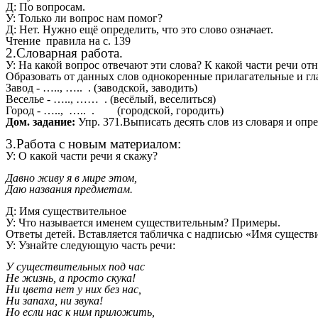
Д: По вопросам.
У: Только ли вопрос нам помог?
Д: Нет. Нужно ещё определить, что это слово означает.
Чтение правила на с. 139
2.Словарная работа.
У: На какой вопрос отвечают эти слова? К какой части речи отн
Образовать от данных слов однокоренные прилагательные и гл
Завод - ….., ….. . (заводской, заводить)
Веселье - ….., …… . (весёлый, веселиться)
Город - ….., ….. . (городской, городить)
Дом. задание:
Упр. 371.Выписать десять слов из словаря и опре
3.Работа с новым материалом:
У: О какой части речи я скажу?
Давно живу я в мире этом,
Даю названия предметам.
Д: Имя существительное
У: Что называется именем существительным? Примеры.
Ответы детей. Вставляется табличка с надписью «Имя существ
У: Узнайте следующую часть речи:
У существительных под час
Не жизнь, а просто скука!
Ни цвета нет у них без нас,
Ни запаха, ни звука!
Но если нас к ним приложить,