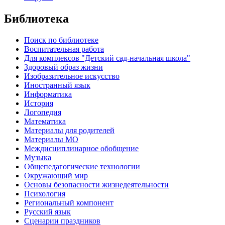
Библиотека
Поиск по библиотеке
Воспитательная работа
Для комплексов "Детский сад-начальная школа"
Здоровый образ жизни
Изобразительное искусство
Иностранный язык
Информатика
История
Логопедия
Математика
Материалы для родителей
Материалы МО
Междисциплинарное обобщение
Музыка
Общепедагогические технологии
Окружающий мир
Основы безопасности жизнедеятельности
Психология
Региональный компонент
Русский язык
Сценарии праздников