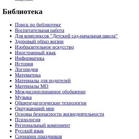
Библиотека
Поиск по библиотеке
Воспитательная работа
Для комплексов "Детский сад-начальная школа"
Здоровый образ жизни
Изобразительное искусство
Иностранный язык
Информатика
История
Логопедия
Математика
Материалы для родителей
Материалы МО
Междисциплинарное обобщение
Музыка
Общепедагогические технологии
Окружающий мир
Основы безопасности жизнедеятельности
Психология
Региональный компонент
Русский язык
Сценарии праздников