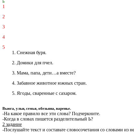
ь
1
2
3
4
5
Снежная буря.
Домики для пчел.
Мама, папа, дети…а вместе?
Забавное животное южных стран.
Ягоды, сваренные с сахаром.
Вьюга, ульи, семья, обезьяна, варенье.
-На какое правило все эти слова? Подчеркните.
-Когда в словах пишется разделительный Ь?
2 задание
-Послушайте текст и составьте словосочетания со словами из не