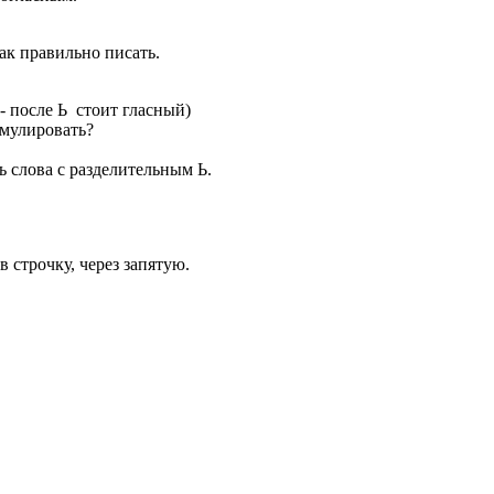
ак правильно писать.
- после Ь стоит гласный)
рмулировать?
ь слова с разделительным Ь.
 строчку, через запятую.