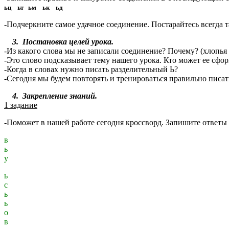
ьц ьт ьм ьк ьд
-Подчеркните самое удачное соединение. Постарайтесь всегда т
3. Постановка целей урока.
-Из какого слова мы не записали соединение? Почему? (хлопья 
-Это слово подсказывает тему нашего урока. Кто может ее сфо
-Когда в словах нужно писать разделительный Ь?
-Сегодня мы будем повторять и тренироваться правильно писат
4. Закрепление знаний.
1 задание
-Поможет в нашей работе сегодня кроссворд. Запишите ответы в
в
ь
у
ь
с
ь
ь
о
в