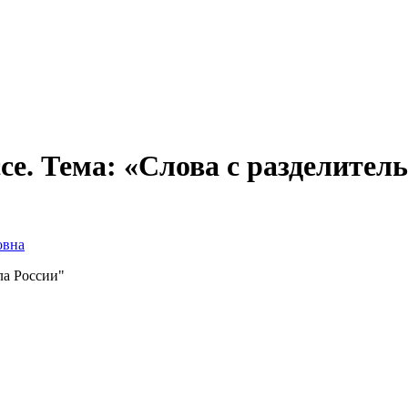
ссе. Тема: «Слова с разделите
овна
ла России"