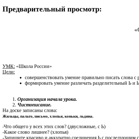
Предварительный просмотр:
«
УМК:
«Школа России»
Цели:
совершенствовать умение правильно писать слова с
формировать умение различать разделительный Ь и Ь 
Организация начала урока.
Чистописание.
На доске записаны слова:
Жильцы, пальто, письмо, хлопья, коньки, льдина.
Что общего у всех этих слов? (двусложные, с Ь)
-
-Какое слово лишнее? (хлопья)
-Запишите красиво и аккуратно соединения Ь с последующим 