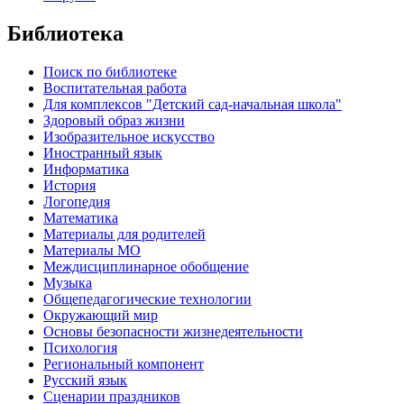
Библиотека
Поиск по библиотеке
Воспитательная работа
Для комплексов "Детский сад-начальная школа"
Здоровый образ жизни
Изобразительное искусство
Иностранный язык
Информатика
История
Логопедия
Математика
Материалы для родителей
Материалы МО
Междисциплинарное обобщение
Музыка
Общепедагогические технологии
Окружающий мир
Основы безопасности жизнедеятельности
Психология
Региональный компонент
Русский язык
Сценарии праздников