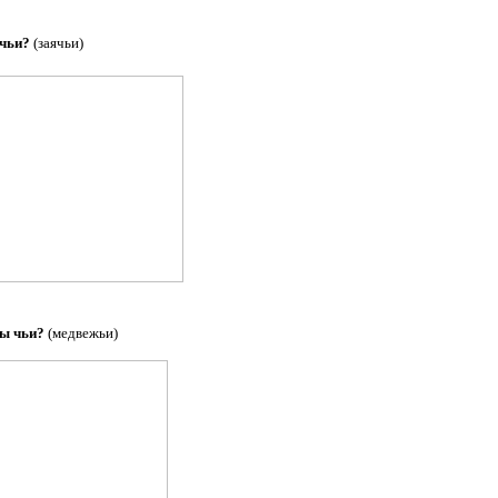
ьи?
(заячьи)
чьи?
(медвежьи)