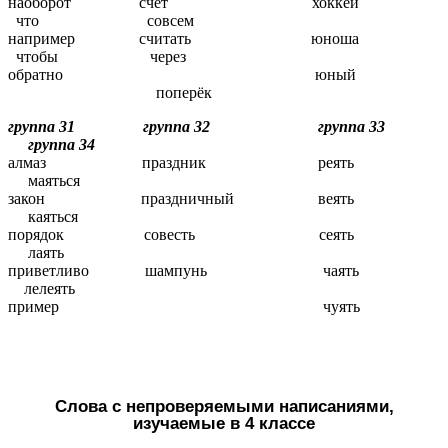
наоборот счёт хоккей
что совсем
например считать юноша
чтобы через
обратно юный
поперёк
группа 31 группа 32 группа 33
группа 34
алмаз праздник реять
маяться
закон праздничный веять
каяться
порядок совесть сеять
лаять
приветливо шампунь чаять
лелеять
пример чуять
Слова с непроверяемыми написаниями,
изучаемые в 4 классе