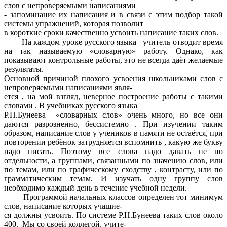
слов с непроверяемыми написаниями
- запоминание их написания и в связи с этим подбор такой
системы упражнений, которая позволит
в короткие сроки качественно усвоить написание таких слов.
На каждом уроке русского языка учитель отводит время
на так называемую «словарную» работу. Однако, как
показывают контрольные работы, это не всегда даёт желаемые
результаты.
Основной причиной плохого усвоения школьниками слов с
непроверяемыми написаниями явля-
ется , на мой взгляд, неверное построение работы с такими
словами . В учебниках русского языка
Р.Н.Бунеева «словарных слов» очень много, но все они
даются разрозненно, бессистемно . При изучении таким
образом, написание слов у учеников в памяти не остаётся, при
повторении ребёнок затрудняется вспомнить , какую же букву
надо писать. Поэтому все слова надо давать не по
отдельности, а группами, связанными по значению слов, или
по темам, или по графическому сходству , контрасту, или по
грамматическим темам. И изучать одну группу слов
необходимо каждый день в течение учебной недели.
Программой начальных классов определен тот минимум
слов, написание которых учащие-
ся должны усвоить. По системе Р.Н.Бунеева таких слов около
400. Мы со своей коллегой, учите-