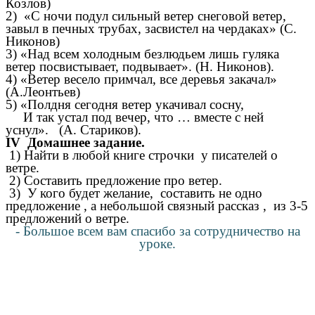
Козлов)
2) «С ночи подул сильный ветер снеговой ветер,
завыл в печных трубах, засвистел на чердаках» (С.
Никонов)
3) «Над всем холодным безлюдьем лишь гуляка
ветер посвистывает, подвывает». (Н. Никонов).
4) «Ветер весело примчал, все деревья закачал»
(А.Леонтьев)
5) «Полдня сегодня ветер укачивал сосну,
И так устал под вечер, что … вместе с ней
уснул». (А. Стариков).
IV Домашнее задание.
1) Найти в любой книге строчки у писателей о
ветре.
2) Составить предложение про ветер.
3) У кого будет желание, составить не одно
предложение , а небольшой связный рассказ , из 3-5
предложений о ветре.
- Большое всем вам спасибо за сотрудничество на
уроке.