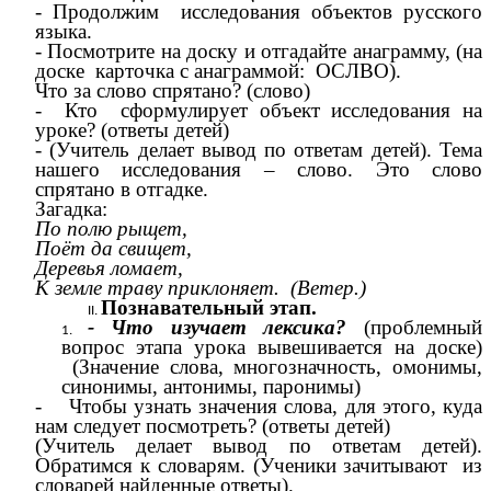
- Продолжим исследования объектов русского
языка.
- Посмотрите на доску и отгадайте анаграмму, (на
доске карточка с анаграммой: ОСЛВО).
Что за слово спрятано? (слово)
- Кто сформулирует объект исследования на
уроке? (ответы детей)
- (Учитель делает вывод по ответам детей). Тема
нашего исследования – слово. Это слово
спрятано в отгадке.
Загадка:
По полю рыщет,
Поёт да свищет,
Деревья ломает,
К земле траву приклоняет. (Ветер.)
Познавательный этап.
- Что изучает лексика?
(проблемный
вопрос этапа урока вывешивается на доске)
(Значение слова, многозначность, омонимы,
синонимы, антонимы, паронимы)
- Чтобы узнать значения слова, для этого, куда
нам следует посмотреть? (ответы детей)
(Учитель делает вывод по ответам детей).
Обратимся к словарям. (Ученики зачитывают из
словарей найденные ответы).