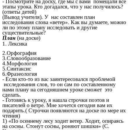
- Посмотрите на доску, где мы с вами помещали все
этапы урока. Кто догадался, что у нас получилось?
(ответы детей)
(Вывод учителя). У нас составлен план
исследования слова «ветер». Как вы думаете, можно
ли по этому плану исследовать и другие
существительные?
План
(на доске)
1. Лексика
2.Орфография
3.Словообразование
4.Морфология
5.Синтаксис
6.Фразеология
- Если кто-то из вас заинтересовался проблемой
исследования слов, то он сам по составленному
нами плану на сегодняшнем уроке сможет это
сделать.
- Готовясь к уроку, я нашла строчки поэтов и
писателей о ветре. Мне хочется сегодня вам их
подарить.( Строчки появляются на доске по мере их
чтения)
1) «По осеннему лесу ходит ветер. Ходит, опираясь
на сосны. Стонут сосны, роняют шишки» (С.