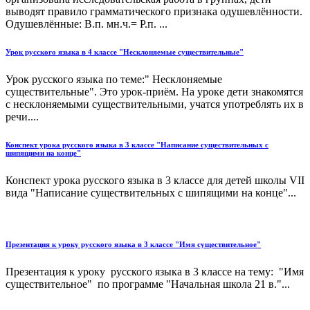
выводят правило грамматического признака одушевлённости.
Одушевлённые: В.п. мн.ч.= Р.п. ...
Урок русского языка в 4 классе "Несклоняемые существительные"
Урок русского языка по теме:" Несклоняемые
существительные". Это урок-приём. На уроке дети знакомятся
с несклоняемыми существительными, учатся употреблять их в
речи....
Конспект урока русского языка в 3 классе "Написание существительных с
шипящими на конце"
Конспект урока русского языка в 3 классе для детей школы VII
вида "Написание существительных с шипящими на конце"...
Презентация к уроку русского языка в 3 классе "Имя существительное"
Презентация к уроку русского языка в 3 классе на тему: "Имя
существительное" по программе "Начальная школа 21 в."...