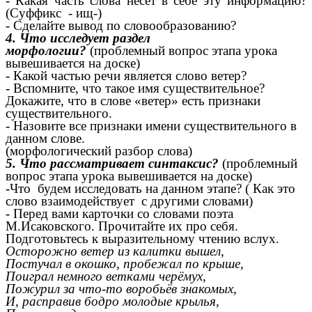
- Какая часть слова несёт в себе эту информацию?
(Суффикс - ищ-)
- Сделайте вывод по словообразованию?
4. Что исследует раздел
морфологии?
(проблемный вопрос этапа урока
вывешивается на доске)
- Какой частью речи является слово ветер?
- Вспомните, что такое имя существительное?
Докажите, что в слове «ветер» есть признаки
существительного.
- Назовите все признаки имени существительного в
данном слове.
(морфологический разбор слова)
5. Что рассматривает синтаксис?
(проблемный
вопрос этапа урока вывешивается на доске)
-Что будем исследовать на данном этапе? ( Как это
слово взаимодействует с другими словами)
- Перед вами карточки со словами поэта
М.Исаковского. Прочитайте их про себя.
Подготовьтесь к выразительному чтению вслух.
Осторожно ветер из калитки вышел,
Постучал в окошко, пробежал по крыше,
Поиграл немного ветками черёмух,
Пожурил за что-то воробьёв знакомых,
И, расправив бодро молодые крылья,