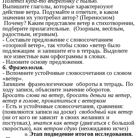
Полетел куда-то вперегонку с пылью.
Выпишите глаголы, которые характеризуют
действие ветра. Подумайте и ответьте, в каком
значении их употребил автор? (Переносном)
Почему? Каким представлен ветер в стихотворении,
подберите прилагательные. (Озорным, весёлым,
радостным, игривым).
- Составьте предложение с словосочетанием
«озорной ветер», так чтобы слово «ветер было
подлежащим и запишите его в тетрадь. Выделите
все известные вам орфограммы в словах.
- Назовите основу предложения.
6. Фразеология.
- Вспомните устойчивые словосочетания со словом
«ветер».
Запишем фразеологические обороты в тетрадь. По
ходу записи, объясните значение оборотов.
Бросать слова на ветер, бросать деньги на ветер,
ветер в голове, прокатиться с ветерком
- Есть и устойчивые словосочетания, сравнения:
(появляются записи на доске)
свободный как ветер
(ни от кого не зависит в своих желаниях и
поступках
), мчатся как ветер
(двигаться с большой
скоростью),
как ветром сдуло
(неожиданно исчез)
Этап подведение итогов исследования.