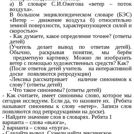
а) В словаре С.И.Ожегова «ветер – поток
воздуха».
В большом энциклопедическом словаре (БЭС)
«Ветер – движение воздуха б) относительно
земной поверхности, характеризующееся силой и
скоростью»
- Как думаете, какое определение точнее? (ответы
детей)
(Учитель делает вывод по ответам детей).
Обычно, раскрывая понятие, мы берём
предметную картинку. Можно ли изобразить
ветер с помощью художественных средств? Как?
(После ответов детей учитель на интерактивной
доске появляются репродукции)
-Лексика рассматривает наличие синонимов к
слову? (ответы детей)
- Что такое синонимы? (ответы детей)
- Как считаете, имеет синонимы слово, которое мы
сегодня исследуем. Если да, то назовите их. (Ребята
называют синонимы к слову «ветер». Записи слов
появляются под репродукциями на доске).
- Найдите значение слов в словарях. Ребята 1
варианта – слова «вьюга»,
2 варианта – слова «пурга».
- Сделайте вывод. Сумели найти лексическое