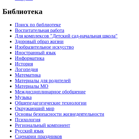
Библиотека
Поиск по библиотеке
Воспитательная работа
Для комплексов "Детский сад-начальная школа"
Здоровый образ жизни
Изобразительное искусство
Иностранный язык
Информатика
История
Логопедия
Математика
Материалы для родителей
Материалы МО
Междисциплинарное обобщение
Музыка
Общепедагогические технологии
Окружающий мир
Основы безопасности жизнедеятельности
Психология
Региональный компонент
Русский язык
Сценарии праздников