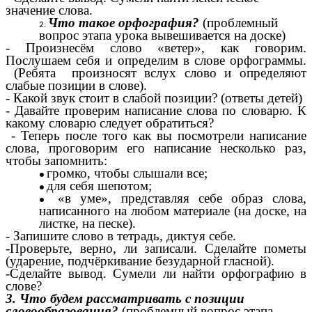
значение слова.
Что такое орфография?
(проблемный
вопрос этапа урока вывешивается на доске)
- Произнесём слово «ветер», как говорим.
Послушаем себя и определим в слове орфограммы.
(Ребята произносят вслух слово и определяют
слабые позиции в слове).
- Какой звук стоит в слабой позиции? (ответы детей)
- Давайте проверим написание слова по словарю. К
какому словарю следует обратиться?
- Теперь после того как вы посмотрели написание
слова, проговорим его написание несколько раз,
чтобы запомнить:
громко, чтобы слышали все;
для себя шепотом;
«в уме», представляя себе образ слова,
написанного на любом материале (на доске, на
листке, на песке).
- Запишите слово в тетрадь, диктуя себе.
-Проверьте, верно, ли записали. Сделайте пометы
(ударение, подчёркивание безударной гласной).
-Сделайте вывод. Сумели ли найти орфографию в
слове?
3.
Что будем рассматривать с позиции
словообразования?
(проблемный вопрос этапа