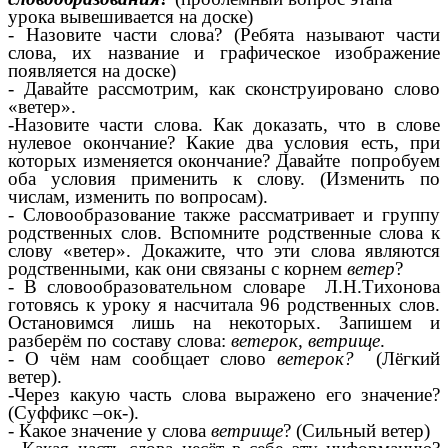
урока вывешивается на доске)
- Назовите части слова? (Ребята называют части
слова, их название и графическое изображение
появляется на доске)
- Давайте рассмотрим, как сконструировано слово
«ветер».
-Назовите части слова. Как доказать, что в слове
нулевое окончание? Какие два условия есть, при
которых изменяется окончание? Давайте попробуем
оба условия применить к слову. (Изменить по
числам, изменить по вопросам).
- Словообразование также рассматривает и группу
родственных слов. Вспомните родственные слова к
слову «ветер». Докажите, что эти слова являются
родственными, как они связаны с корнем
ветер
?
- В словообразовательном словаре Л.Н.Тихонова
готовясь к уроку я насчитала 96 родственных слов.
Остановимся лишь на некоторых. Запишем и
разберём по составу слова:
ветерок, ветрище
.
- О чём нам сообщает слово
ветерок?
(Лёгкий
ветер).
-Через какую часть слова выражено его значение?
(Суффикс –ок-).
- Какое значение у слова
ветрище
? (Сильный ветер)