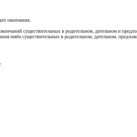
ьте окончания.
 окончаний существительных в родительном, дательном и предл
ания имён существительных в родительном, дательном, предло
: