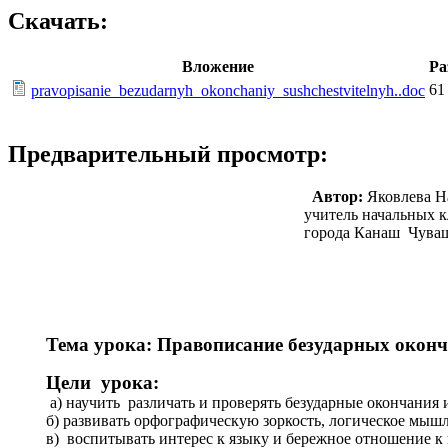
Скачать:
Вложение
Ра
61
pravopisanie_bezudarnyh_okonchaniy_sushchestvitelnyh..doc
Предварительный просмотр:
Автор:
Яковлева Н
учитель начальных классов М
города Канаш Чувашской Ре
Тема урока:
Правописание безударных оконч
Цели урока:
а) научить различать и проверять безударные окончания
б) развивать орфографическую зоркость, логическое мышл
в) воспитывать интерес к языку и бережное отношение к