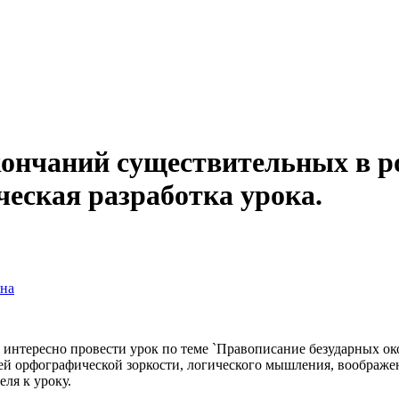
ончаний существительных в р
еская разработка урока.
вна
, интересно провести урок по теме `Правописание безударных о
тей орфографической зоркости, логического мышления, воображ
ля к уроку.