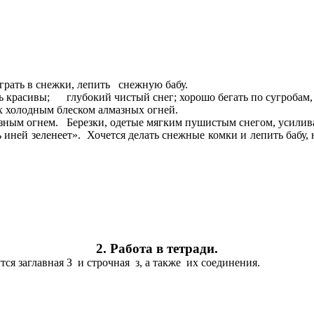
играть в снежки, лепить снежную бабу.
красивы; глубокий чистый снег; хорошо бегать по сугробам, п
 их холодным блеском алмазных огней.
мазным огнем. Березки, одетые мягким пушистым снегом, усилив
озь иней зеленеет». Хочется делать снежные комки и лепить бабу,
2. Работа в тетради.
я заглавная З и строчная з, а также их соединения.