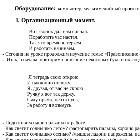
Оборудование:
компьютер, мультимедийный проектор;
I. Организационный момент.
Вот звонок дал нам сигнал:
Поработать час настал.
Так что время не теряем
И работать начинаем.
- Сегодня на уроке продолжим изучение темы: «Правописани
- Итак, сначала повторим написание некоторых букв и их сое
Я тетрадь свою открою
И наклонно положу.
Я, друзья, от вас не скрою
Ручку я вот так держу.
Сяду прямо, не согнусь,
За работу я возьмусь.
- Подготовим наши пальчики к работе.
- Как светит солнышко летом? /растопырить пальцы, хорошо р
- Как светит солнышко осенью? /мышцы ладони напряжены, па
- Как светит солнышко зимой? /пальцы щепотку собраны/