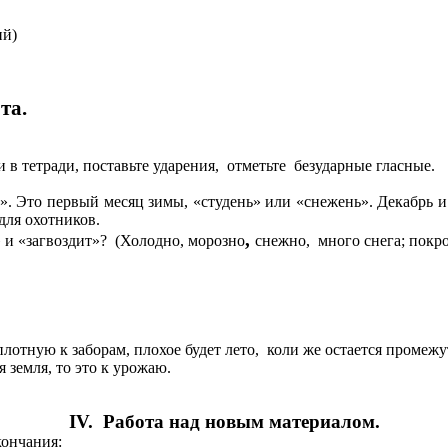
ий)
та.
в тетради, поставьте ударения, отметьте безударные гласные.
». Это первый месяц зимы, «студень» или «снежень». Декабрь и 
для охотников.
,
» и «загвоздит»? (Холодно, морозно
снежно, много снега; покро
плотную к заборам, плохое будет лето, коли же остается промежу
 земля, то это к урожаю.
IV. Работа над новым материалом.
кончания: