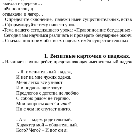
выехал из деревн…
шёл по площад…
отдыхали в лагер…
- Определите склонение, падежи имён существительных, встав
- Сформулируйте тему нашего урока.
-Тема нашего сегодняшнего урока: «Правописание безударных
-Сегодня мы научимся различать и проверять
безударные оконч
- Сначала повторим обо всех падежах имён существительных.
1. Визитные карточки о падежах.
- Начинает группа ребят, представляющая именительный падеж
- Я именительный
падеж,
И нет на мне чужих одежд.
Меня легко все узнают
И в подлежащие зовут.
Предлогов с детства не люблю
С собою рядом не терплю.
Мои вопросы
кто?
и
что?
Ни с чем не спутает никто.
- А я – падеж родительный.
Характер мой – общительный.
Кого? Чего? – И вот он я;