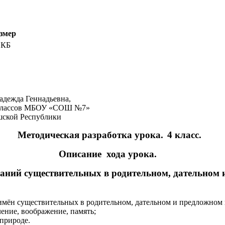
змер
 КБ
адежда Геннадьевна,
БОУ «СОШ №7»
спублики
Методическая разработка урока.
4 класс.
Описание хода урока.
аний существительных в родительном, дательном 
 имён существительных в родительном, дательном и предложном 
ение, воображение, память;
 природе.