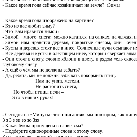
- Какое время года сейчас хозяйничает на земле? (Зима)
- Какое время года изображено на картине?
- Кто из вас любит зиму?
- Что вам нравится зимой?
- Зимой много снега; можно кататься на санках, на лыжах, 
- Зимой нам нравятся деревья, покрытые снегом, они очень 
- Кусты и деревья стоят все в инее. Солнечные лучи осыпают
- Все деревья и кусты в блестящем инее, который сверкает ал
- Они стоят в снегу, словно яблони в цвету, и рядом «ель скв
глубокому снегу.
- А ещё о чём мы не должны забыть?
- Да, ребята, мы не должны забывать покормить птиц.
Нам не унять метели,
Не растопить снега,
Но чтобы птицы пели –
Это в наших руках!
- Сегодня на «Минутке чистописания» мы повторим, как пишутс
З з З з зи зо зо Ззз
- Какая буква пропущена в слове з.ма?
- Подберите однокоренные слова к этому слову.
З.ма - зимушка, зимний, зимовать, зимует.