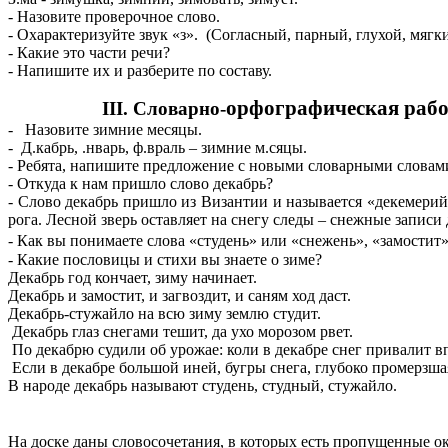
- Назовите проверочное слово.
- Охарактеризуйте звук «з».
(Согласный, парный, глухой, мягк
- Какие это части речи?
- Напишите их и разберите по составу.
орфографическая рабо
III. Словарно-
- Назовите зимние месяцы.
- Д.кабрь, .нварь, ф.враль – зимние м.сяцы.
- Ребята, напишите предложение с новыми словарными словами 
- Откуда к нам пришло слово декабрь?
- Слово декабрь пришло из Византии и называется «декемерий
рога. Лесной зверь оставляет на снегу следы – снежные записи 
- Как вы понимаете слова
«студень» или «снежень», «замостит
- Какие пословицы и стихи вы знаете о зиме?
Декабрь год кончает, зиму начинает.
Декабрь и замостит, и загвоздит, и саням ход даст.
Декабрь-стужайло на всю зиму землю студит.
Декабрь глаз снегами тешит, да ухо морозом рвет.
По декабрю судили об урожае: коли в декабре снег привалит в
Если в декабре большой иней, бугры снега, глубоко промерзшая
В народе декабрь называют студень, студный, стужайло.
На доске даны словосочетания, в которых есть пропущенные о