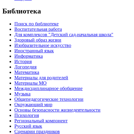
Библиотека
Поиск по библиотеке
Воспитательная работа
Для комплексов "Детский сад-начальная школа"
Здоровый образ жизни
Изобразительное искусство
Иностранный язык
Информатика
История
Логопедия
Математика
Материалы для родителей
Материалы МО
Междисциплинарное обобщение
Музыка
Общепедагогические технологии
Окружающий мир
Основы безопасности жизнедеятельности
Психология
Региональный компонент
Русский язык
Сценарии праздников