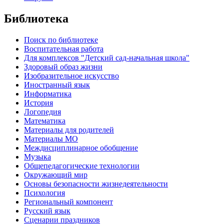
Библиотека
Поиск по библиотеке
Воспитательная работа
Для комплексов "Детский сад-начальная школа"
Здоровый образ жизни
Изобразительное искусство
Иностранный язык
Информатика
История
Логопедия
Математика
Материалы для родителей
Материалы МО
Междисциплинарное обобщение
Музыка
Общепедагогические технологии
Окружающий мир
Основы безопасности жизнедеятельности
Психология
Региональный компонент
Русский язык
Сценарии праздников