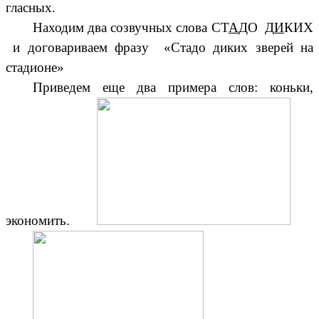
гласных.
Находим два созвучных слова СТ
А
ДО Д
И
КИХ
и договариваем фразу «Стадо диких зверей на
стадионе»
Приведем еще два примера слов: коньки,
экономить.