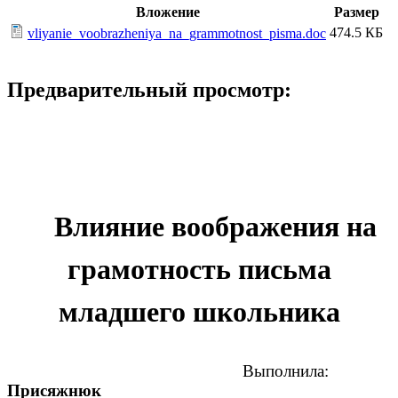
Вложение
Размер
474.5 КБ
vliyanie_voobrazheniya_na_grammotnost_pisma.doc
Предварительный просмотр:
Влияние воображения на
грамотность письма
младшего школьника
Выполнила:
Присяжнюк