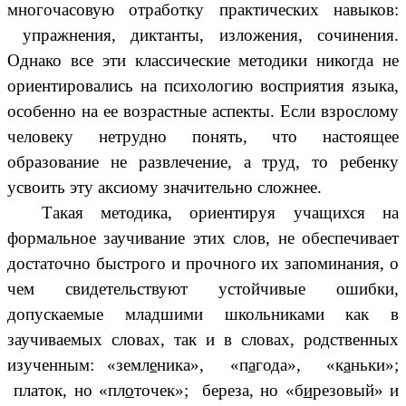
многочасовую отработку практических навыков:
упражнения, диктанты, изложения, сочинения.
Однако все эти классические методики никогда не
ориентировались на психологию восприятия языка,
особенно на ее возрастные аспекты. Если взрослому
человеку нетрудно понять, что настоящее
образование не развлечение, а труд, то ребенку
усвоить эту аксиому значительно сложнее.
Такая методика, ориентируя учащихся на
формальное заучивание этих слов, не обеспечивает
достаточно быстрого и прочного их запоминания, о
чем свидетельствуют устойчивые ошибки,
допускаемые младшими школьниками как в
заучиваемых словах, так и в словах, родственных
изученным: «земл
е
ника», «п
а
года», «к
а
ньки»;
платок, но «пл
о
точек»; береза, но «б
и
резовый» и