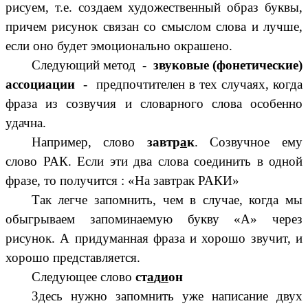
рисуем, т.е. создаем художественный образ буквы,
причем рисунок связан со смыслом слова и лучше,
если оно будет эмоционально окрашено.
Следующий метод -
звуковые (фонетические)
ассоциации
- предпочтителен в тех случаях, когда
фраза из созвучия и словарного слова особенно
удачна.
Например, слово
завтр
а
к
. Созвучное ему
слово РАК. Если эти два слова соединить в одной
фразе, то получится : «На завтрак РАКИ»
Так легче запомнить, чем в случае, когда мы
обыгрываем запоминаемую букву «А» через
рисунок. А придуманная фраза и хорошо звучит, и
хорошо представляется.
Следующее слово
ст
а
д
и
он
Здесь нужно запомнить уже написание двух