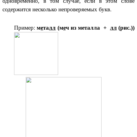
одновременно, в том случае, если в этом слове
содержится несколько непроверяемых букв.
Пример:
м
е
та
лл
(м
е
ч из металла +
лл
(рис.))