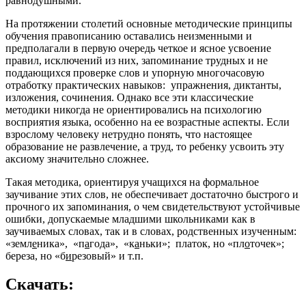
равнодушными.
На протяжении столетий основные методические принципы
обучения правописанию оставались неизменными и
предполагали в первую очередь четкое и ясное усвоение
правил, исключений из них, запоминание трудных и не
поддающихся проверке слов и упорную многочасовую
отработку практических навыков: упражнения, диктанты,
изложения, сочинения. Однако все эти классические
методики никогда не ориентировались на психологию
восприятия языка, особенно на ее возрастные аспекты. Если
взрослому человеку нетрудно понять, что настоящее
образование не развлечение, а труд, то ребенку усвоить эту
аксиому значительно сложнее.
Такая методика, ориентируя учащихся на формальное
заучивание этих слов, не обеспечивает достаточно быстрого и
прочного их запоминания, о чем свидетельствуют устойчивые
ошибки, допускаемые младшими школьниками как в
заучиваемых словах, так и в словах, родственных изученным:
«земл
е
ника», «п
а
года», «к
а
ньки»; платок, но «пл
о
точек»;
береза, но «б
и
резовый» и т.п.
Скачать: