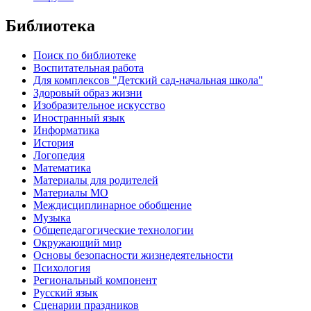
Библиотека
Поиск по библиотеке
Воспитательная работа
Для комплексов "Детский сад-начальная школа"
Здоровый образ жизни
Изобразительное искусство
Иностранный язык
Информатика
История
Логопедия
Математика
Материалы для родителей
Материалы МО
Междисциплинарное обобщение
Музыка
Общепедагогические технологии
Окружающий мир
Основы безопасности жизнедеятельности
Психология
Региональный компонент
Русский язык
Сценарии праздников