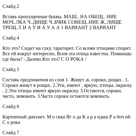
Слайд 2
Вставь пропущенные буквы. МАШ.. НА ОБЕЩ.. НИЕ
МОЧ..ЛКА Ч..ДИЩЕ Ч..БЧИК СОВЕЩ..НИЕ Ж..ЛИЩЕ
ТРЕЩ..Т И А У И А У А А 1 ВАРИАНТ 2 ВАРИАНТ
Слайд 4
Кто это? Сидит на суку, тараторит. Со всеми птицами спорит.
Все ей вокруг интересно, Всем эта птица известна. Помнишь:
где была? - Далеко.Кто это? С О РОКА /
Слайд 5
Составь предложения из слов 1. Живут ,в, сороки, рощах . 1.
Сороки живут в рощах. 2.Эти, имеют , яркую, птицы, окраску
. 2.Эти птицы имеют яркую окраску. 3.Остаются, сороки,
часто, зимовать. 3.Часто сороки остаются зимовать.
Слайд 6
Картинный диктант. М о сква Яг о да К а р а ндаш Р а боч ий
С о рока
Слайд 7