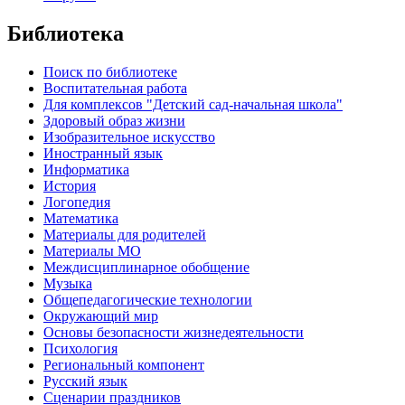
Библиотека
Поиск по библиотеке
Воспитательная работа
Для комплексов "Детский сад-начальная школа"
Здоровый образ жизни
Изобразительное искусство
Иностранный язык
Информатика
История
Логопедия
Математика
Материалы для родителей
Материалы МО
Междисциплинарное обобщение
Музыка
Общепедагогические технологии
Окружающий мир
Основы безопасности жизнедеятельности
Психология
Региональный компонент
Русский язык
Сценарии праздников