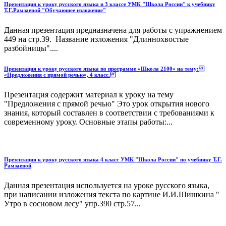
Презентация к уроку русского языка в 3 классе УМК "Школа России" к учебнику
Т.Г.Рамзаевой "Обучающее изложение"
Данная презентация предназначена для работы с упражнением
449 на стр.39. Название изложения "Длиннохвостые
разбойницы"....
Презентация к уроку русского языка по программе «Школа 2100» на тему:
«Предложения с прямой речью», 4 класс.
Презентация содержит материал к уроку на тему
"Предложения с прямой речью" Это урок открытия нового
знания, который составлен в соответствии с требованиями к
современному уроку. Основные этапы работы:...
Презентация к уроку русского языка 4 класс УМК "Школа России" по учебнику Т.Г.
Рамзаевой
Данная презентация используется на уроке русского языка,
при написании изложения текста по картине И.И.Шишкина "
Утро в сосновом лесу" упр.390 стр.57...