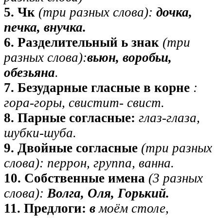
5. Чк
(три разных слова):
дочка,
печка, внучка.
6. Разделительный ь знак
(три
разных слова):
вьюн,
воробьи,
обезьяна
.
7. Безударные гласные в корне
:
гора-горы, свистит-
свист.
8. Парные согласные:
глаз-глаза,
шубки-шуба.
9. Двойные согласные
(три разных
слова): перрон, группа, ванна.
10. Собственные имена
(3 разных
слова):
Волга, Оля,
Горький.
11. Предлоги:
в
моём столе,