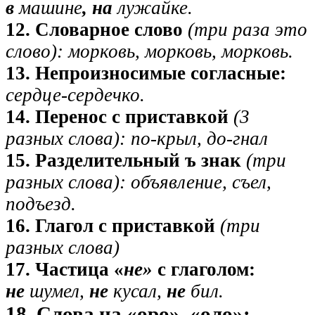
в
машине
, на
лужайке.
12. Словарное слово
(три раза это
слово): морковь, морковь, морковь.
13. Непроизносимые согласные:
сердце-сердечко.
14. Перенос с приставкой
(3
разных слова): по-крыл,
до-гнал
15. Разделительный ъ знак
(три
разных слова): объявление, съел,
подъезд.
16. Глагол с приставкой
(три
разных слова)
17. Частица «
не»
с глаголом:
не
шумел,
не
кусал,
не
бил.
18. Слова на «оро», «оло»: