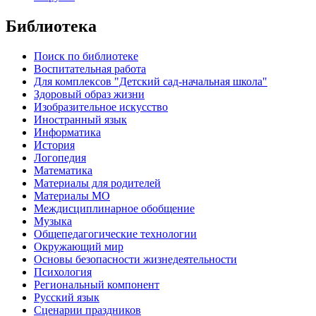
Библиотека
Поиск по библиотеке
Воспитательная работа
Для комплексов "Детский сад-начальная школа"
Здоровый образ жизни
Изобразительное искусство
Иностранный язык
Информатика
История
Логопедия
Математика
Материалы для родителей
Материалы МО
Междисциплинарное обобщение
Музыка
Общепедагогические технологии
Окружающий мир
Основы безопасности жизнедеятельности
Психология
Региональный компонент
Русский язык
Сценарии праздников