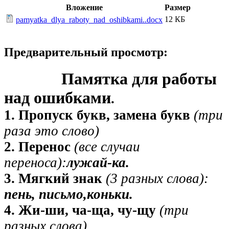
Вложение
Размер
12 КБ
pamyatka_dlya_raboty_nad_oshibkami..docx
Предварительный просмотр:
Памятка для работы
над ошибками
.
1. Пропуск букв, замена букв
(три
раза это слово)
2. Перенос
(все случаи
переноса):
лужай-ка.
3. Мягкий знак
(3 разных слова):
пень, письмо,коньки.
4. Жи-ши, ча-ща, чу-щу
(три
разных слова)