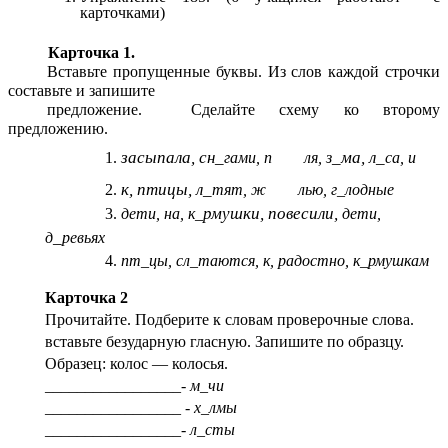
карточками)
Карточка 1.
Вставьте пропущенные буквы. Из слов каждой строчки
составьте и запишите
предложение. Сделайте схему ко второму
предложению.
засыпала, сн_
_ма, л_
гами, п ля, з
са, и
к, птицы, л_
тят, ж лью, г_лодные
рмушки, повесили,
дети, на, к_
дети,
_
д
ревьях
пт_цы, сл_таются, к, радостно, к_рмушкам
Карточка 2
Прочитайте. Подберите к словам проверочные слова.
вставьте безударную гласную. Запишите по образцу.
Образец: колос — колосья.
_________________-
м_чи
_________________ - х_лмы
_________________- л_сты