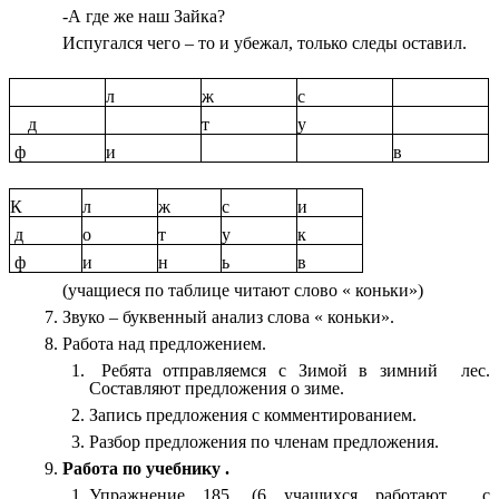
-А где же наш Зайка?
Испугался чего – то и убежал, только следы оставил.
л
ж
с
д
т
у
ф
и
в
К
л
ж
с
и
д
о
т
у
к
ф
и
н
ь
в
(учащиеся по таблице читают слово « коньки»)
Звуко – буквенный анализ слова « коньки».
Работа над предложением.
Ребята отправляемся с Зимой в зимний лес.
Составляют предложения о зиме.
Запись предложения с комментированием.
Разбор предложения по членам предложения.
Работа по учебнику .
Упражнение 185. (6 учащихся работают с