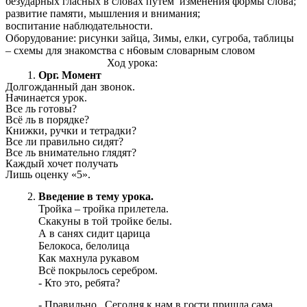
безударных гласных в словах путём изменения формы слова;
развитие памяти, мышления и внимания;
воспитание наблюдательности.
Оборудование: рисунки зайца, Зимы, елки, сугроба, таблицы
– схемы для знакомства с н6овым словарным словом
Ход урока:
Орг. Момент
Долгожданный дан звонок.
Начинается урок.
Все ль готовы?
Всё ль в порядке?
Книжки, ручки и тетрадки?
Все ли правильно сидят?
Все ль внимательно глядят?
Каждый хочет получать
Лишь оценку «5».
Введение в тему урока.
Тройка – тройка прилетела.
Скакуны в той тройке белы.
А в санях сидит царица
Белокоса, белолица
Как махнула рукавом
Всё покрылось серебром.
- Кто это, ребята?
- Правильно . Сегодня к нам в гости пришла сама