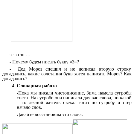
зс зр зп …
- Почему будем писать букву «З»?
- Дед Мороз спешил и не дописал вторую строку,
догадались, какие сочетания букв хотел написать Мороз? Как
догадались?
Словарная работа
.
-Пока мы писали чистописание, Зима намела сугробы
снега. На сугробе она написала для вас слова, но какой
– то лесной житель съехал вниз по сугробу и стер
начало слов.
Давайте восстановим эти слова.