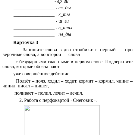
_________________- вр_ги
_________________ - сл_ды
_________________ - к_ты
_________________ - ш_ги
_________________ - в_нты
_________________ - пл_ды
Карточка 3
Запишите слова в два столбика: в первый — про
верочные слова, а во второй — слова
с безударными глас ными в первом слоге. Подчеркните
слова, которые обозна чают
уже совершённое действие.
Ползёт – полз, ходил – ходит, кормит – кормил, чинит –
чинил, писал – пишет,
поливает – полил, лечит – лечил.
Работа с перфокартой «Снеговик».