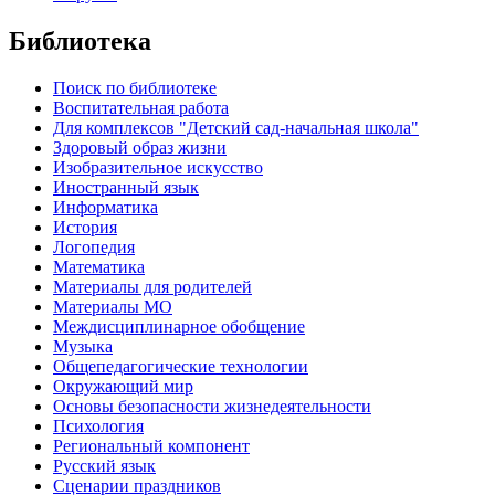
Библиотека
Поиск по библиотеке
Воспитательная работа
Для комплексов "Детский сад-начальная школа"
Здоровый образ жизни
Изобразительное искусство
Иностранный язык
Информатика
История
Логопедия
Математика
Материалы для родителей
Материалы МО
Междисциплинарное обобщение
Музыка
Общепедагогические технологии
Окружающий мир
Основы безопасности жизнедеятельности
Психология
Региональный компонент
Русский язык
Сценарии праздников