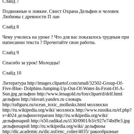
Слайд 7
Подвижные и ловкие. Свист Охрана Дельфин и человек
Любимы с древности П лан
Слайд 8
Чему учились на уроке ? Что для вас показалось трудным при
написании текста ? Прочитайте свои работы.
Слайд 9
Спасибо за урок! Молодцы!
Слайд 10
Литература http://images.clipartof.com/small/32502-Group-Of-
Five-Blue- Dolphins-Jumping-Up-Out-Of-Water-In-Front-Of-A-
Sun.jpg дельфин http://www.lenagold.ru/fon/clipart/d/delf.html
дельфин http://slovari.yandex.ru словарь
http://raftguru.ru/ocean_toxic_mollusks.html моллюски
http://ru.wikipedia.org/wiki/ моллюск http://www.russika.ru/ef.php?
s=4024 дельфинотерапии http://ru.wikipedia.org/wiki/
дельфинарий http://s50.radikal.ru/i130/0901/b3/c927e74bd9e3.jpg
дельфинарий http://ru.wikipedia.org/wiki/ дельфины
http://dic.academic.ru/dic.nsf/enc_colier/4035/ ракообразные