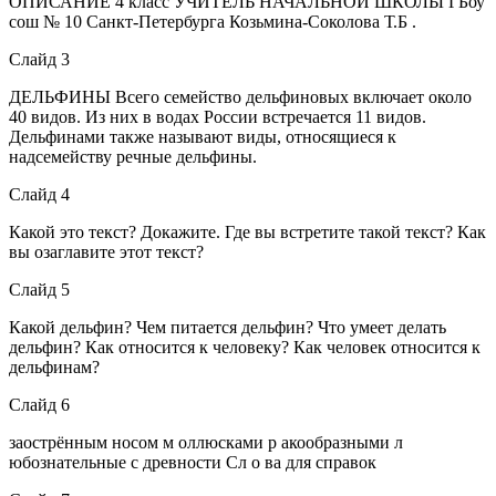
ОПИСАНИЕ 4 класс УЧИТЕЛЬ НАЧАЛЬНОЙ ШКОЛЫ ГБоу
сош № 10 Санкт-Петербурга Козьмина-Соколова Т.Б .
Слайд 3
ДЕЛЬФИНЫ Всего семейство дельфиновых включает около
40 видов. Из них в водах России встречается 11 видов.
Дельфинами также называют виды, относящиеся к
надсемейству речные дельфины.
Слайд 4
Какой это текст? Докажите. Где вы встретите такой текст? Как
вы озаглавите этот текст?
Слайд 5
Какой дельфин? Чем питается дельфин? Что умеет делать
дельфин? Как относится к человеку? Как человек относится к
дельфинам?
Слайд 6
заострённым носом м оллюсками р акообразными л
юбознательные с древности Сл о ва для справок