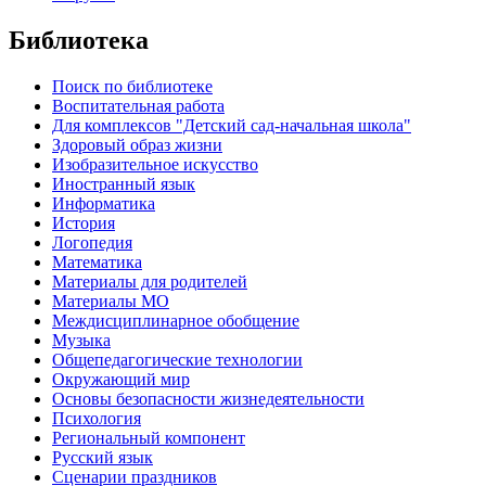
Библиотека
Поиск по библиотеке
Воспитательная работа
Для комплексов "Детский сад-начальная школа"
Здоровый образ жизни
Изобразительное искусство
Иностранный язык
Информатика
История
Логопедия
Математика
Материалы для родителей
Материалы МО
Междисциплинарное обобщение
Музыка
Общепедагогические технологии
Окружающий мир
Основы безопасности жизнедеятельности
Психология
Региональный компонент
Русский язык
Сценарии праздников