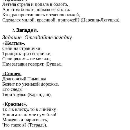
Летела стрела и попала в болото,
А в этом болоте поймал ее кто-то.
Кто, распростившись с зеленою кожей,
Сделался милой, красивой, пригожей? (Царевна-Лягушка).
Загадки.
Задание. Отгадайте загадку.
«Желтые».
Сели на странички
Тридцать три сестрички,
Сели рядом – не молчат,
Нам загадки говорят. (Буквы).
«Синие».
Долговязый Тимошка
Бежит по узенькой дорожке.
Его следы –
Твои труды. (Карандаш).
«Красные».
То я в клетку, то в линейку,
Написать по мне сумей-ка!
Можешь и нарисовать,
Что такое я? (Тетрадь).