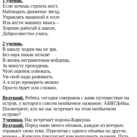
1 ученик.
Если хочешь строить мост,
Наблюдать движенье звезд,
Управлять машиной в поле
Иль вести машину ввысь –
Хорошо работай в школе,
Добросовестно учись.
2 ученик.
В школу ходим мы не зря,
Без наук никак нельзя!
В жизнь неграмотным войдешь,
За минуту пропадешь.
Чтоб ошибок избежать,
Ум свой надо развивать.
А в игре проверить можно
Просто будет или сложно.
Ведущий.
Ребята, сегодня совершим с вами путешествие на
остров, у которого совсем необычное название: АБВГДейка.
Посмотрите, кто же нас встречает на этом необычном
острове?
Ученики.
Нас встречает ворона-Каркуша.
Ведущий.
Перед нами много облаков, каждое из которых
отражает свою тему. Перелетая с одного облачка на другое,
ворона – Каркуша предлагает вам выполнить задания. Путь