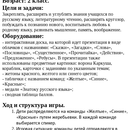
Возраст: 2 класс.
Цели и задачи:
Закреплять, расширять и углублять знания учащихся по
русскому языку, литературному чтению, расширять кругозор,
побуждать к познанию нового, воспитывать любовь к
родному языку, развивать мышление, память, воображение.
Оборудование:
- интерактивная доска, на которой идет презентация в виде
облачков с названиями: «Сказки», «Загадки», «Слова»,
«Пословицы», «Существенное», «Прочитайка», «Действия»,
«Предложение», «Ребусы». В презентации также
использованы предметные картинки: ворона Каркуша,
кораблик, карточки с заданиями по указанным темам;
- жетоны красного, желтого или синего цветов;
- таблички с названием команд: «Желтые», «Синие»,
«Красные»;
- медали «Знатоку русского языка»;
- сводная таблица баллов.
Ход и структура игры.
Дети распределяются на команды «Желтые», «Синие»,
«Красные» путем жеребьевки. В каждой команде
выбирается спикер.
Игровая ситуация: команды детей отправляются в