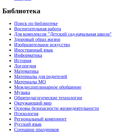
Библиотека
Поиск по библиотеке
Воспитательная работа
Для комплексов "Детский сад-начальная школа"
Здоровый образ жизни
Изобразительное искусство
Иностранный язык
Информатика
История
Логопедия
Математика
Материалы для родителей
Материалы МО
Междисциплинарное обобщение
Музыка
Общепедагогические технологии
Окружающий мир
Основы безопасности жизнедеятельности
Психология
Региональный компонент
Русский язык
Сценарии праздников