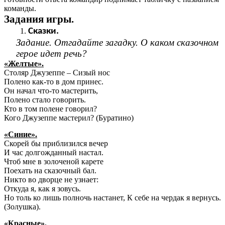
команды.
Задания игры.
Сказки.
Задание. Отгадайте загадку. О каком сказочном
герое идет речь?
«Желтые».
Столяр Джузеппе – Сизый нос
Полено как-то в дом принес.
Он начал что-то мастерить,
Полено стало говорить.
Кто в том полене говорил?
Кого Джузеппе мастерил? (Буратино)
«Синие».
Скорей бы приблизился вечер
И час долгожданный настал.
Чтоб мне в золоченой карете
Поехать на сказочный бал.
Никто во дворце не узнает:
Откуда я, как я зовусь.
Но толь ко лишь полночь настанет, К себе на чердак я вернусь.
(Золушка).
«Красные».