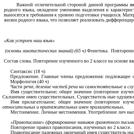
Важной отличительной стороной данной программы явл
родного языка, овладение умениями выделения и характерис
выносятся в требования к уровню подготовки учащихся. Мате
жизни родного языка, что позволяет реализовать дифференц
«Как устроен наш язык»
(основы лингвистических знаний) (65 ч)
Фонетика. Повторение 
Состав слова. Повторение изученного во 2 классе на основе вве
Синтаксис (18 ч)
Предложение. Главные члены предложения: подлежащее с
Морфология (40 ч)
Части речи;
деление частей речи на самостоятельные и сл
Имя существительное; общее значение (повторение изуче
Склонение имен существительных. Существитель ные одушев
Имя прилагательное; общее значение (повторение изу
относительных и притяжательных имен прилагательных.
Местоимение. Личные местоимения. Употребление лич ны
«Правописание» (формирование навыков грамотного письма)
Повторение правил правописания, изученных во 2 классе.
Правописание падежных окончаний имея существитель ны