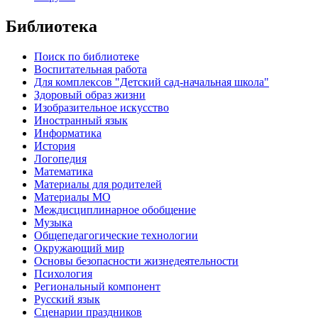
Библиотека
Поиск по библиотеке
Воспитательная работа
Для комплексов "Детский сад-начальная школа"
Здоровый образ жизни
Изобразительное искусство
Иностранный язык
Информатика
История
Логопедия
Математика
Материалы для родителей
Материалы МО
Междисциплинарное обобщение
Музыка
Общепедагогические технологии
Окружающий мир
Основы безопасности жизнедеятельности
Психология
Региональный компонент
Русский язык
Сценарии праздников