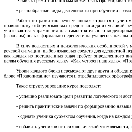
• навык грамотного письма может быть сформирован то
• разнообразные виды деятельности при обучении грамот
Работа по развитию речи учащихся строится с учетом
правильному отбору языковых средств исходя из условий ре
учитываются упражнения для самостоятельного моделирова
(взрослом) нельзя формально перенести на учащегося начальн
В силу возрастных и психологических особенностей у
речевой ситуации; выбор языковых средств для адекватной п
как каждая из поставленных задач требует определенного ви
целям обучения русскому языку: «Как устроен наш язык», «Пр
Уроки каждого блока перемежают друг друга и объединя
блоке «Правописание» изучаются и отрабатываются орфографич
Такое структурирование курса позволяет:
• успешно реализовать цели развития логического и аб
• решить практические задачи по формированию навыка
• сделать ученика субъектом обучения, когда на каждом 
• избавить учеников от психологической утомляемости