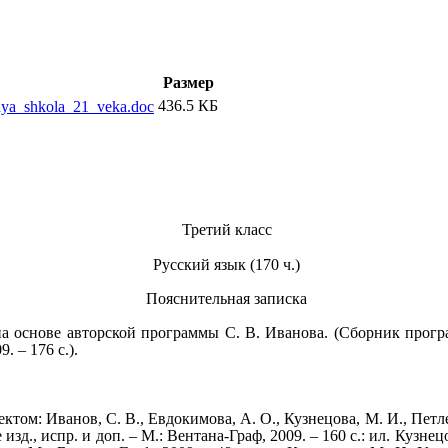
Размер
436.5 КБ
ya_shkola_21_veka.doc
Третий класс
Русский язык (170 ч.)
Пояснительная записка
на основе авторской программы С. В. Иванова. (Сборник прогр
. – 176 с.).
м: Иванов, С. В., Евдокимова, А. О., Кузнецова, М. И., Петлен
изд., испр. и доп. – М.: Вентана-Граф, 2009. – 160 с.: ил. Кузне