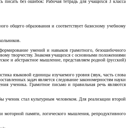
сь писать без ошибок: Рабочая тетрадь для учащихся 3 класса
ного общего образования и соответствует базисному учебному
кольников.
 формирование умений и навыков грамотного, безошибочного
ечевому творчеству. Знакомя учащихся с основными положениями
еское и абстрактное мышление, представляем родной (русский)
стика языковой единицы изучаемого уровня (звук, часть слова
оставленных задач является следование закономерностям науки
ения ученика. Грамотное письмо и правильная речь являются
ы ученик стал культурным человеком. Для реализации второй
ли моторной памяти, логического мышления, репродуктивного