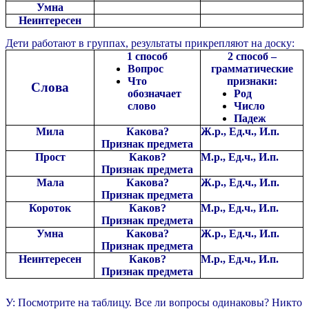
Умна
Неинтересен
Дети работают в группах, результаты прикрепляют на доску:
1 способ
2 способ –
Вопрос
грамматические
Что
признаки:
Слова
обозначает
Род
слово
Число
Падеж
Мила
Какова?
Ж.р., Ед.ч., И.п.
Признак предмета
Прост
Каков?
М.р., Ед.ч., И.п.
Признак предмета
Мала
Какова?
Ж.р., Ед.ч., И.п.
Признак предмета
Короток
Каков?
М.р., Ед.ч., И.п.
Признак предмета
Умна
Какова?
Ж.р., Ед.ч., И.п.
Признак предмета
Неинтересен
Каков?
М.р., Ед.ч., И.п.
Признак предмета
У: Посмотрите на таблицу. Все ли вопросы одинаковы? Никто