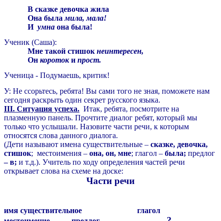
В сказке девочка жила
Она была
мила, мала!
И
умна
она была!
Ученик (Саша):
Мне такой стишок
неинтересен,
Он
короток
и
прост.
Ученица - Подумаешь, критик!
У: Не ссорьтесь, ребята! Вы сами того не зная, поможете нам
сегодня раскрыть один секрет русского языка.
III. Ситуация успеха.
Итак, ребята, посмотрите на
плазменную панель. Прочтите диалог ребят, который мы
только что услышали. Назовите части речи, к которым
относятся слова данного диалога.
(Дети называют имена существительные –
сказке, девочка,
стишок
; местоимения –
она, он, мне
; глагол –
была;
предлог
– в;
и т.д.). Учитель по ходу определения частей речи
открывает слова на схеме на доске:
Части речи
имя существительное глагол
?
местоимение предлог