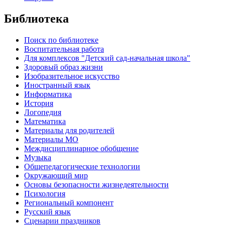
Библиотека
Поиск по библиотеке
Воспитательная работа
Для комплексов "Детский сад-начальная школа"
Здоровый образ жизни
Изобразительное искусство
Иностранный язык
Информатика
История
Логопедия
Математика
Материалы для родителей
Материалы МО
Междисциплинарное обобщение
Музыка
Общепедагогические технологии
Окружающий мир
Основы безопасности жизнедеятельности
Психология
Региональный компонент
Русский язык
Сценарии праздников