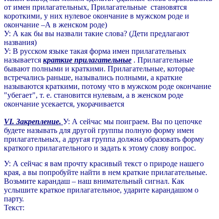
от имен прилагательных, Прилагательные становятся
короткими, у них нулевое окончание в мужском роде и
окончание –А в женском роде)
У: А как бы вы назвали такие слова? (Дети предлагают
названия)
У: В русском языке такая форма имен прилагательных
называется
краткие прилагательные
. Прилагательные
бывают полными и краткими. Прилагательные, которые
встречались раньше, назывались полными, а краткие
называются краткими, потому что в мужском роде окончание
"убегает", т. е. становится нулевым, а в женском роде
окончание усекается, укорачивается
VI. Закрепление.
У: А сейчас мы поиграем. Вы по цепочке
будете называть для другой группы полную форму имен
прилагательных, а другая группа должна образовать форму
краткого прилагательного и задать к этому слову вопрос.
У: А сейчас я вам прочту красивый текст о природе нашего
края, а вы попробуйте найти в нем краткие прилагательные.
Возьмите карандаш – наш внимательный сигнал. Как
услышите краткое прилагательное, ударите карандашом о
парту.
Текст: