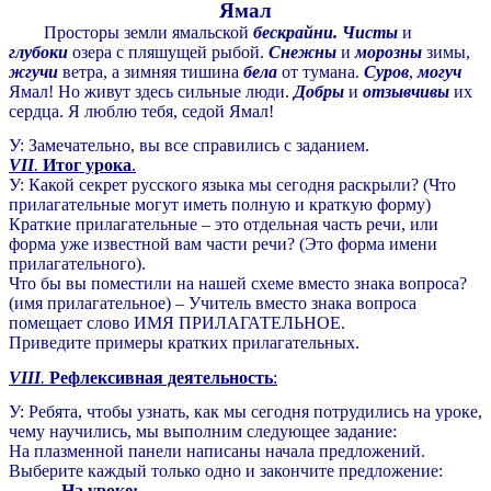
Ямал
Просторы земли ямальской
бескрайни. Чисты
и
глубоки
озера с пляшущей рыбой.
Снежны
и
морозны
зимы,
жгучи
ветра, а зимняя тишина
бела
от тумана.
Суров
,
могуч
Ямал! Но живут здесь сильные люди.
Добры
и
отзывчивы
их
сердца. Я люблю тебя, седой Ямал!
У: Замечательно, вы все справились с заданием.
VII
.
Итог урока
.
У: Какой секрет русского языка мы сегодня раскрыли? (Что
прилагательные могут иметь полную и краткую форму)
Краткие прилагательные – это отдельная часть речи, или
форма уже известной вам части речи? (Это форма имени
прилагательного).
Что бы вы поместили на нашей схеме вместо знака вопроса?
(имя прилагательное) – Учитель вместо знака вопроса
помещает слово ИМЯ ПРИЛАГАТЕЛЬНОЕ.
Приведите примеры кратких прилагательных.
VIII
.
Рефлексивная деятельность
:
У: Ребята, чтобы узнать, как мы сегодня потрудились на уроке,
чему научились, мы выполним следующее задание:
На плазменной панели написаны начала предложений.
Выберите каждый только одно и закончите предложение:
На уроке: