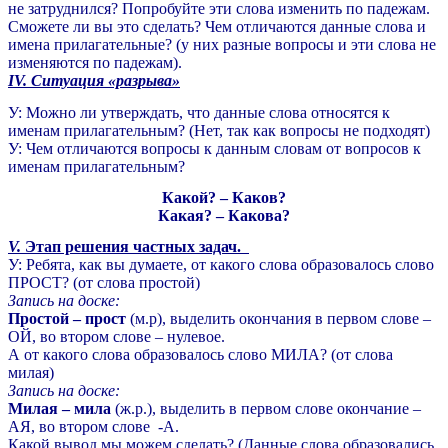
не затруднился? Попробуйте эти слова изменить по падежам.
Сможете ли вы это сделать? Чем отличаются данные слова и
имена прилагательные? (у них разные вопросы и эти слова не
изменяются по падежам).
IV. Ситуация «разрыва»
У: Можно ли утверждать, что данные слова относятся к
именам прилагательным? (Нет, так как вопросы не подходят)
У: Чем отличаются вопросы к данным словам от вопросов к
именам прилагательным?
Какой? – Каков?
Какая? – Какова?
V.
Этап решения частных задач.
У: Ребята, как вы думаете, от какого слова образовалось слово
ПРОСТ? (от слова простой)
Запись на доске:
Простой – прост
(м.р), выделить окончания в первом слове –
ОЙ, во втором слове – нулевое.
А от какого слова образовалось слово МИЛА? (от слова
милая)
Запись на доске:
Милая – мила
(ж.р.), выделить в первом слове окончание –
АЯ, во втором слове -А.
Какой вывод мы можем сделать? (Данные слова образовались