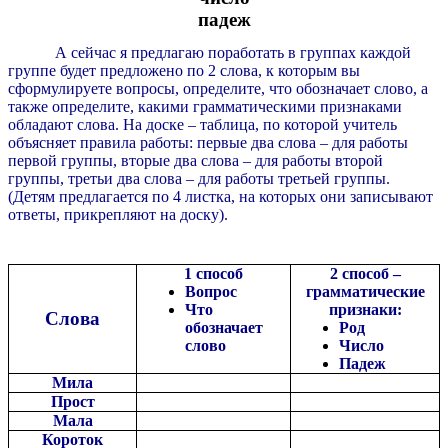
падеж
А сейчас я предлагаю поработать в группах каждой
группе будет предложено по 2 слова, к которым вы
сформулируете вопросы, определите, что обозначает слово, а
также определите, какими грамматическими признаками
обладают слова. На доске – таблица, по которой учитель
объясняет правила работы: первые два слова – для работы
первой группы, вторые два слова – для работы второй
группы, третьи два слова – для работы третьей группы.
(Детям предлагается по 4 листка, на которых они записывают
ответы, прикрепляют на доску).
1 способ
2 способ –
Вопрос
грамматические
Что
признаки:
Слова
обозначает
Род
слово
Число
Падеж
Мила
Прост
Мала
Короток