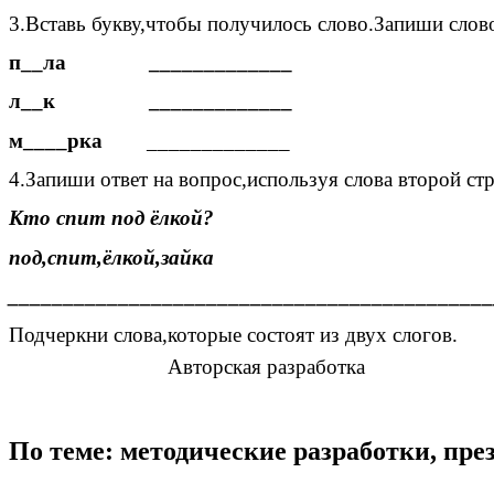
3.Вставь букву,чтобы получилось слово.Запиши сло
п__ла _____________
л__к _____________
м____рка
_____________
4.Запиши ответ на вопрос,используя слова второй ст
Кто спит под ёлкой?
под,спит,ёлкой,зайка
____________________________________________
Подчеркни слова,которые состоят из двух слогов.
Авторская разработка
По теме: методические разработки, пр