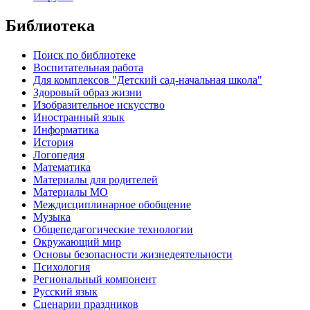
Библиотека
Поиск по библиотеке
Воспитательная работа
Для комплексов "Детский сад-начальная школа"
Здоровый образ жизни
Изобразительное искусство
Иностранный язык
Информатика
История
Логопедия
Математика
Материалы для родителей
Материалы МО
Междисциплинарное обобщение
Музыка
Общепедагогические технологии
Окружающий мир
Основы безопасности жизнедеятельности
Психология
Региональный компонент
Русский язык
Сценарии праздников