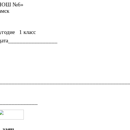
№6»
к
угодие 1 класс
а_________________
_____________________________________________
_____________
заяц