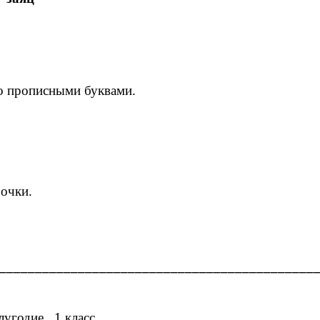
во прописными буквами.
рочки.
____________________________________________
лугодие 1 класс