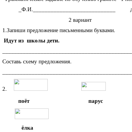
_Ф.И.____________________________ дат
2 вариант
1.Запиши предложение письменными буквами.
Идут из школы дети.
____________________________________________
Составь схему предложения.
____________________________________________
2.
поёт парус с
ёлка