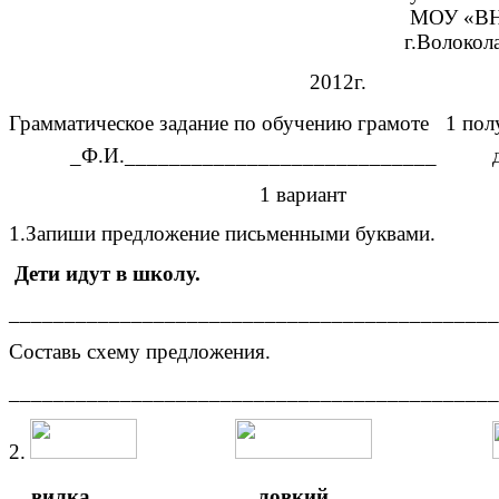
МОУ «ВНОШ 
г.Волоколамс
2012г.
Грамматическое задание по обучению грамоте 1 пол
_Ф.И.____________________________ дат
1 вариант
1.Запиши предложение письменными буквами.
Дети идут в школу.
____________________________________________
Составь схему предложения.
____________________________________________
2.
вилка
ловкий