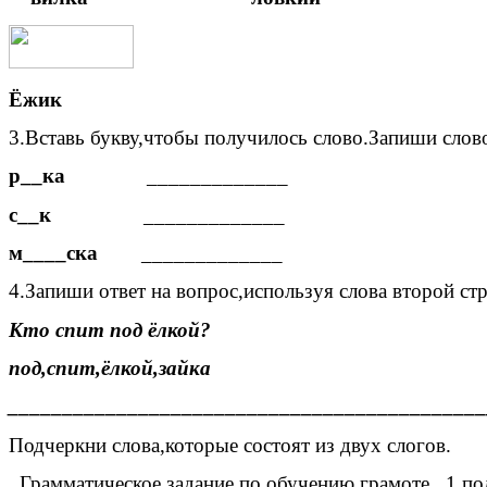
Ёжик
3.Вставь букву,чтобы получилось слово.Запиши сло
р__ка
_____________
с__к
_____________
м____ска
_____________
4.Запиши ответ на вопрос,используя слова второй ст
Кто спит под ёлкой?
под,спит,ёлкой,зайка
____________________________________________
Подчеркни слова,которые состоят из двух слогов.
Грамматическое задание по обучению грамоте 1 по