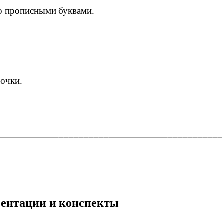
во прописными буквами.
рочки.
____________________________________________
езентации и конспекты