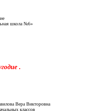
ие
ная школа №6»
одие .
авилова Вера Викторовна
классов