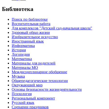
Библиотека
Поиск по библиотеке
Воспитательная работа
Для комплексов "Детский сад-начальная школа"
Здоровый образ жизни
Изобразительное искусство
Иностранный язык
Информатика
История
Логопедия
Математика
Материалы для родителей
Материалы МО
Междисциплинарное обобщение
Музыка
Общепедагогические технологии
Окружающий мир
Основы безопасности жизнедеятельности
Психология
Региональный компонент
Русский язык
Сценарии праздников