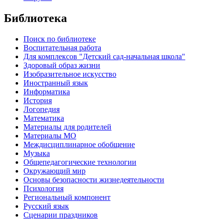
Библиотека
Поиск по библиотеке
Воспитательная работа
Для комплексов "Детский сад-начальная школа"
Здоровый образ жизни
Изобразительное искусство
Иностранный язык
Информатика
История
Логопедия
Математика
Материалы для родителей
Материалы МО
Междисциплинарное обобщение
Музыка
Общепедагогические технологии
Окружающий мир
Основы безопасности жизнедеятельности
Психология
Региональный компонент
Русский язык
Сценарии праздников