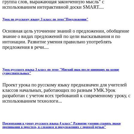
группа слов, выражающая законченную мысль" с
использованием интерактивной доски SMART....
Урок по русскому языку 3 класс по теме"Предложения"
Основная цель уточнение знаний о предложении, обобщение
знание о видах предложений по цели высказывания и по
интонации. Развитие умения правильно употреблять
предложения в речи....
Урок русского языка 3 класс по теме "Мягкий знак после шипящих на конце
существительных"
Проект урока по русскому языку предназначен для учителей
классов начальных, работающих по разным УМК.Урок
разработан с учетом всех требований к современному уроку, с
использованием технологи...
Презентация к уроку русского языка 4 класс" Развитие умения ставить знаки
препинания в простом, в сложном и предложениях с прямой речью"