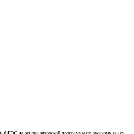
ями ФГОС на основе авторской программы по русскому языку