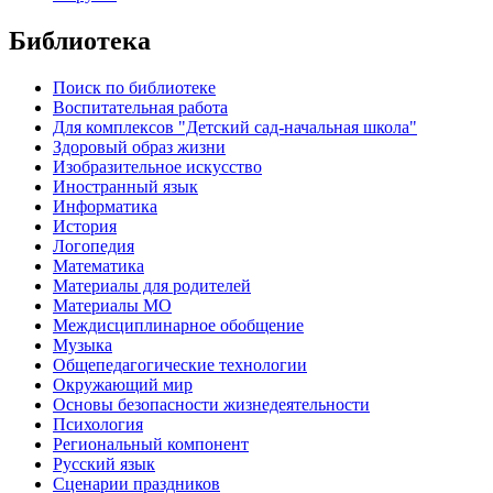
Библиотека
Поиск по библиотеке
Воспитательная работа
Для комплексов "Детский сад-начальная школа"
Здоровый образ жизни
Изобразительное искусство
Иностранный язык
Информатика
История
Логопедия
Математика
Материалы для родителей
Материалы МО
Междисциплинарное обобщение
Музыка
Общепедагогические технологии
Окружающий мир
Основы безопасности жизнедеятельности
Психология
Региональный компонент
Русский язык
Сценарии праздников