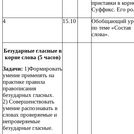
приставки в корн
Суффикс. Его ро
4
15.10
Обобщающий ур
по теме «Состав
слова».
Безударные гласные в
корне слова (5 часов)
Задачи:
1)Формировать
умение применять на
практике правила
правописания
безударных гласных.
2) Совершенствовать
умение распознавать в
словах проверяемые и
непроверяемые
безударные гласные.