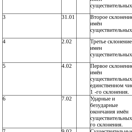
существительных
3
31.01
Второе склонени
имён
существительны
4
2.02
Третье склонение
имен
существительных
5
4.02
Первое склонени
имён
существительных
единственном чи
1 -го склонения.
6
7.02
Ударные и
безударные
окончания имён
существительных
го склонения.
7
9.02
Существительные