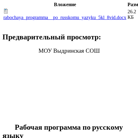
Вложение
Разм
26.2
КБ
rabochaya_programma__po_russkomu_yazyku_5kl_8vid.docx
Предварительный просмотр:
МОУ Выдринская СОШ
Рабочая программа по
русскому
языку