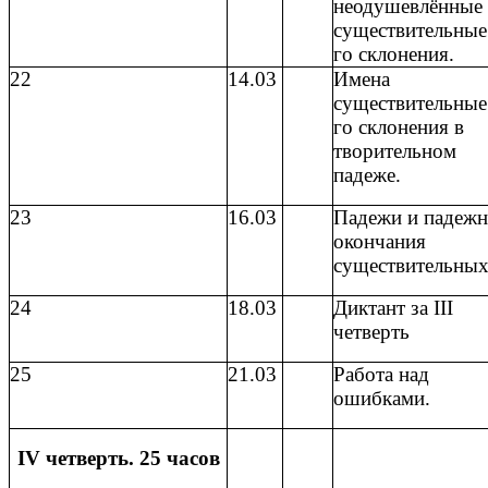
неодушевлённые
существительные
го склонения.
22
14.03
Имена
существительные
го склонения в
творительном
падеже.
23
16.03
Падежи и падеж
окончания
существительных
24
18.03
Диктант за III
четверть
25
21.03
Работа над
ошибками.
IV четверть. 25 часов