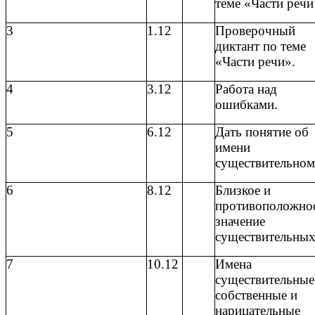
теме «Части речи
3
1.12
Проверочный
диктант по теме
«Части речи».
4
3.12
Работа над
ошибками.
5
6.12
Дать понятие об
имени
существительном
6
8.12
Близкое и
противоположно
значение
существительны
7
10.12
Имена
существительные
собственные и
нарицательные