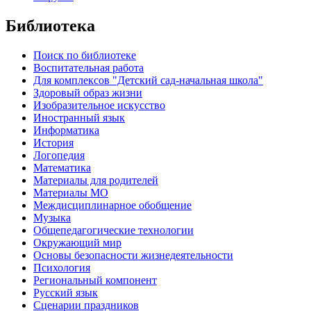
Библиотека
Поиск по библиотеке
Воспитательная работа
Для комплексов "Детский сад-начальная школа"
Здоровый образ жизни
Изобразительное искусство
Иностранный язык
Информатика
История
Логопедия
Математика
Материалы для родителей
Материалы МО
Междисциплинарное обобщение
Музыка
Общепедагогические технологии
Окружающий мир
Основы безопасности жизнедеятельности
Психология
Региональный компонент
Русский язык
Сценарии праздников