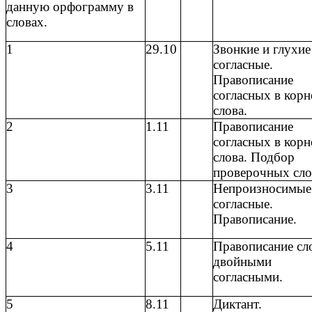
данную орфограмму в
словах.
1
29.10
Звонкие и глухие
согласные.
Правописание
согласных в корн
слова.
2
1.11
Правописание
согласных в корн
слова. Подбор
проверочных сло
3
3.11
Непроизносимые
согласные.
Правописание.
4
5.11
Правописание сл
двойными
согласными.
5
8.11
Диктант.