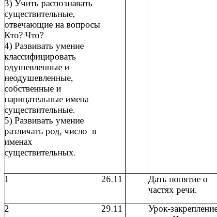
3) Учить распознавать
существительные,
отвечающие на вопросы
Кто? Что?
4) Развивать умение
классифицировать
одушевленные и
неодушевленные,
собственные и
нарицательные имена
существительные.
5) Развивать умение
различать род, число в
именах
существительных.
1
26.11
Дать понятие о
частях речи.
2
29.11
Урок-закреплени