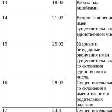
13
18.02
Работа над
ошибками.
14
21.02
Второе склонени
имён
существительных
единственном чис
15
25.02
Ударные и
безударные
окончания имён
существительных
го склонения
единственного
числа.
16
28.02
Существительные
го склонения в
именительном и
родительных
падежах.
17
2.03
Существительные