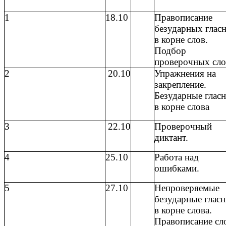
1
18.10
Правописание
безударных глас
в корне слов.
Подбор
проверочных сло
2
20.10
Упражнения на
закрепление.
Безударные глас
в корне слова
3
22.10
Проверочный
диктант.
4
25.10
Работа над
ошибками.
5
27.10
Непроверяемые
безударные глас
в корне слова.
Правописание сл