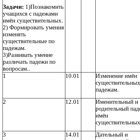
Задачи:
1)Познакомить
учащихся с падежами
имён существительных.
2) Формировать умения
изменять
существительные по
падежам.
3)Развивать умение
различать падежи по
вопросам..
1
10.01
Изменение имён
существительных
падежам.
2
12.01
Именительный и
родительный пад
имён
существительных
3
14.01
Дательный и