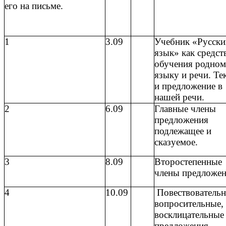
его на письме.
1
3.09
Учебник «Русски
язык» как средст
обучения родно
языку и речи. Те
и предложение в
нашей речи.
2
6.09
Главные члены
предложения
подлежащее и
сказуемое.
3
8.09
Второстепенные
члены предложен
4
10.09
Повествовательн
вопросительные,
восклицательные
предложения.