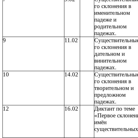
го склонения в
именительном
падеже и
родительном
падежах.
9
11.02
Существительные
го склонения в
дательном и
винительном
падежах.
10
14.02
Существительные
го склонения в
творительном и
предложном
падежах.
12
16.02
Диктант по теме
«Первое склонен
имён
существительны