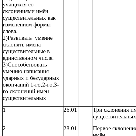
учащихся со
склонениями имён
существительных как
изменением формы
слова.
2)Развивать умение
склонять имена
существительные в
единственном числе.
3)Способствовать
умению написания
ударных и безударных
окончаний 1-го,2-го,3-
го склонений имен
существительных
1
26.01
Три склонения и
существительны
2
28.01
Первое склонени
имён