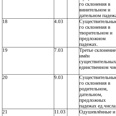
го склонения в
винительном и
дательном падеж
18
4.03
Существительные
го склонения в
творительном и
предложном
падежах.
19
7.03
Третье склонение
имён
существительных
единственном чис
20
9.03
Существительные
го склонения в
родительном,
дательном,
предложных
падежах ед.числа
21
11.03
Одушевлённые и