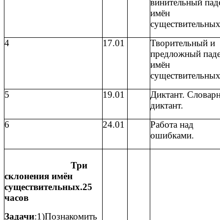
винительный пад
имён
существительных
4
17.01
Творительный и
предложный пад
имён
существительных
5
19.01
Диктант. Словар
диктант.
6
24.01
Работа над
ошибками.
Три
склонения имён
существительных.25
часов
Задачи
:1)Познакомить