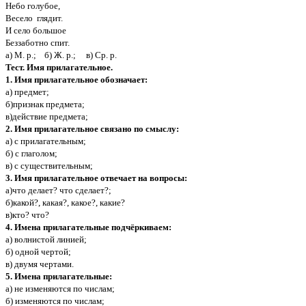
Небо голубое,
Весело глядит.
И село большое
Беззаботно спит.
а) М. р.; б) Ж. р.; в) Ср. р.
Тест. Имя прилагательное.
1. Имя прилагательное обозначает:
а) предмет;
б)признак предмета;
в)действие предмета;
2. Имя прилагательное связано по смыслу:
а) с прилагательным;
б) с глаголом;
в) с существительным;
3. Имя прилагательное отвечает на вопросы:
а)что делает? что сделает?;
б)какой?, какая?, какое?, какие?
в)кто? что?
4. Имена прилагательные подчёркиваем:
а) волнистой линией;
б) одной чертой;
в) двумя чертами.
5. Имена прилагательные:
а) не изменяются по числам;
б) изменяются по числам;