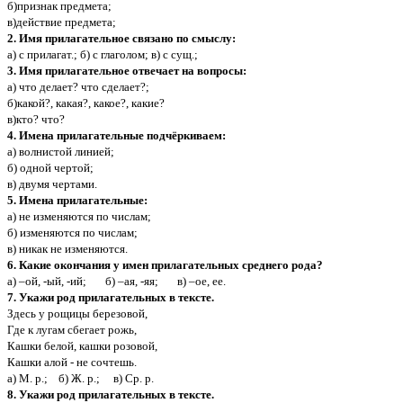
б)признак предмета;
в)действие предмета;
2. Имя прилагательное связано по смыслу:
а) с прилагат.; б) с глаголом; в) с сущ.;
3. Имя прилагательное отвечает на вопросы:
а) что делает? что сделает?;
б)какой?, какая?, какое?, какие?
в)кто? что?
4. Имена прилагательные подчёркиваем:
а) волнистой линией;
б) одной чертой;
в) двумя чертами.
5. Имена прилагательные:
а) не изменяются по числам;
б) изменяются по числам;
в) никак не изменяются.
6. Какие окончания у имен прилагательных среднего рода?
а) –ой, -ый, -ий; б) –ая, -яя; в) –ое, ее.
7. Укажи род прилагательных в тексте.
Здесь у рощицы березовой,
Где к лугам сбегает рожь,
Кашки белой, кашки розовой,
Кашки алой - не сочтешь.
а) М. р.; б) Ж. р.; в) Ср. р.
8. Укажи род прилагательных в тексте.