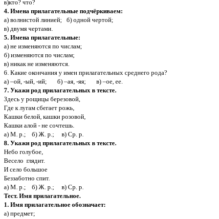
в)кто? что?
4. Имена прилагательные подчёркиваем:
а) волнистой линией; б) одной чертой;
в) двумя чертами.
5. Имена прилагательные:
а) не изменяются по числам;
б) изменяются по числам;
в) никак не изменяются.
6. Какие окончания у имен прилагательных среднего рода?
а) –ой, -ый, -ий; б) –ая, -яя; в) –ое, ее.
7. Укажи род прилагательных в тексте.
Здесь у рощицы березовой,
Где к лугам сбегает рожь,
Кашки белой, кашки розовой,
Кашки алой - не сочтешь.
а) М. р.; б) Ж. р.; в) Ср. р.
8. Укажи род прилагательных в тексте.
Небо голубое,
Весело глядит.
И село большое
Беззаботно спит.
а) М. р.; б) Ж. р.; в) Ср. р.
Тест. Имя прилагательное.
1. Имя прилагательное обозначает:
а) предмет;