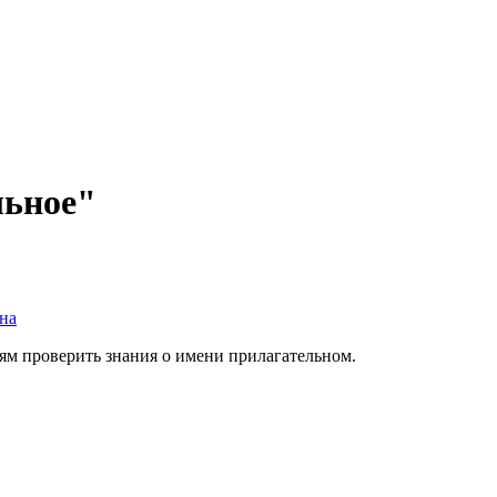
льное"
на
лям проверить знания о имени прилагательном.