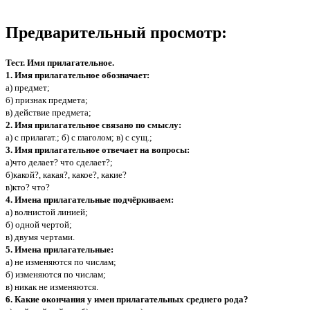
Предварительный просмотр:
Тест. Имя прилагательное.
1. Имя прилагательное обозначает:
а) предмет;
б) признак предмета;
в) действие предмета;
2. Имя прилагательное связано по смыслу:
а) с прилагат.; б) с глаголом; в) с сущ.;
3. Имя прилагательное отвечает на вопросы:
а)что делает? что сделает?;
б)какой?, какая?, какое?, какие?
в)кто? что?
4. Имена прилагательные подчёркиваем:
а) волнистой линией;
б) одной чертой;
в) двумя чертами.
5. Имена прилагательные:
а) не изменяются по числам;
б) изменяются по числам;
в) никак не изменяются.
6. Какие окончания у имен прилагательных среднего рода?