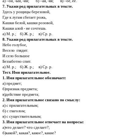
а) –ой, -ый, -ий; б) –ая, -яя; в) –ое, ее.
7. Укажи род прилагательных в тексте.
Здесь у рощицы березовой,
Где к лугам сбегает рожь,
Кашки белой, кашки розовой,
Кашки алой - не сочтешь.
а) М. р.; б) Ж. р.; в) Ср. р.
8. Укажи род прилагательных в тексте.
Небо голубое,
Весело глядит.
И село большое
Беззаботно спит.
а) М. р.; б) Ж. р.; в) Ср. р.
Тест. Имя прилагательное.
1. Имя прилагательное обозначает:
а) предмет;
б)признак предмета;
в)действие предмета;
2. Имя прилагательное связано по смыслу:
а) с прилагательным;
б) с глаголом;
в) с существительным;
3. Имя прилагательное отвечает на вопросы:
а)что делает? что сделает?;
б)какой?, какая?, какое?, какие?