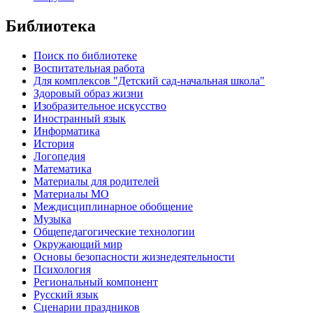
Библиотека
Поиск по библиотеке
Воспитательная работа
Для комплексов "Детский сад-начальная школа"
Здоровый образ жизни
Изобразительное искусство
Иностранный язык
Информатика
История
Логопедия
Математика
Материалы для родителей
Материалы МО
Междисциплинарное обобщение
Музыка
Общепедагогические технологии
Окружающий мир
Основы безопасности жизнедеятельности
Психология
Региональный компонент
Русский язык
Сценарии праздников