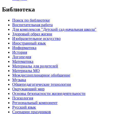
Библиотека
Поиск по библиотеке
Воспитательная работа
Для комплексов "Детский сад-начальная школа"
Здоровый образ жизни
Изобразительное искусство
Иностранный язык
Информатика
История
Логопедия
Математика
Материалы для родителей
Материалы МО
Междисциплинарное обобщение
Музыка
Общепедагогические технологии
Окружающий мир
Основы безопасности жизнедеятельности
Психология
Региональный компонент
Русский язык
Сценарии праздников