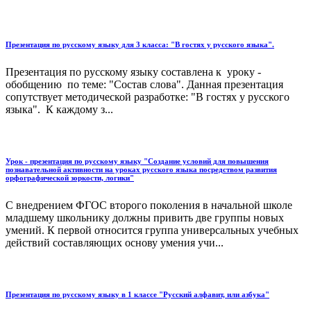
Презентация по русскому языку для 3 класса: "В гостях у русского языка".
Презентация по русскому языку составлена к уроку -
обобщению по теме: "Состав слова". Данная презентация
сопутствует методической разработке: "В гостях у русского
языка". К каждому з...
Урок - презентация по русскому языку "Cоздание условий для повышения
познавательной активности на уроках русского языка посредством развития
орфографической зоркости, логики"
С внедрением ФГОС второго поколения в начальной школе
младшему школьнику должны привить две группы новых
умений. К первой относится группа универсальных учебных
действий составляющих основу умения учи...
Презентация по русскому языку в 1 классе "Русский алфавит, или азбука"