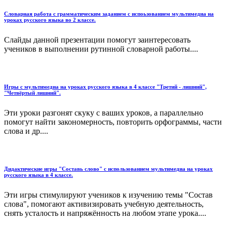
Словарная работа с грамматическим заданием с испоьзованием мультимедиа на
уроках русского языка во 2 классе.
Слайды данной презентации помогут заинтересовать
учеников в выполнении рутинной словарной работы....
Игры с мультимедиа на уроках русского языка в 4 классе "Третий - лишний",
"Четвёртый лишний".
Эти уроки разгонят скуку с ваших уроков, а параллельно
помогут найти закономерность, повторить орфограммы, части
слова и др....
Дидактические игры "Составь слово" с использованием мультимедиа на уроках
русского языка в 4 классе.
Эти игры стимулируют учеников к изучению темы "Состав
слова", помогают активизировать учебную деятельность,
снять усталость и напряжённость на любом этапе урока....