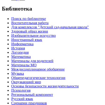
Библиотека
Поиск по библиотеке
Воспитательная работа
Для комплексов "Детский сад-начальная школа"
Здоровый образ жизни
Изобразительное искусство
Иностранный язык
Информатика
История
Логопедия
Математика
Материалы для родителей
Материалы МО
Междисциплинарное обобщение
Музыка
Общепедагогические технологии
Окружающий мир
Основы безопасности жизнедеятельности
Психология
Региональный компонент
Русский язык
Сценарии праздников