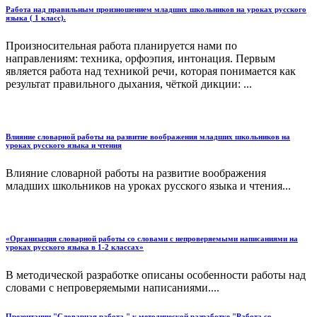
Работа над правильным произношением младших школьников на уроках русского
языка ( 1 класс).
Произносительная работа планируется нами по
направлениям: техника, орфоэпия, интонация. Первым
является работа над техникой речи, которая понимается как
результат правильного дыхания, чёткой дикции: ...
Влияние словарной работы на развитие воображения младших школьников на
уроках русского языка и чтения
Влияние словарной работы на развитие воображения
младших школьников на уроках русского языка и чтения...
«Организация словарной работы со словами с непроверяемыми написаниями на
уроках русского языка в 1-2 классах»
В методической разработке описаны особенности работы над
словами с непроверяемыми написаниями....
Презентации "Словарная работа " к методической разработке "Работа со