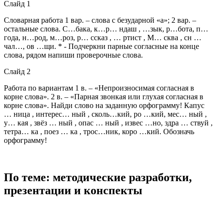
Слайд 1
Словарная работа 1 вар. – слова с безударной «а»; 2 вар. –
остальные слова. С…бака, к…р… ндаш , …зык, р…бота, п…
года, н…род, м…роз, р… ссказ , … ртист , М… сква , сн …
чал…, ов …щи. * - Подчеркни парные согласные на конце
слова, рядом напиши проверочные слова.
Слайд 2
Работа по вариантам 1 в. – «Непроизносимая согласная в
корне слова». 2 в. – «Парная звонкая или глухая согласная в
корне слова». Найди слово на заданную орфограмму! Капус
… ница , интерес… ный , сколь…кий, ро …кий, мес… ный ,
у… кая , звёз … ный , опас … ный , извес …но, здра … ствуй ,
тетра… ка , поез … ка , трос…ник, коро …кий. Обозначь
орфограмму!
По теме: методические разработки,
презентации и конспекты