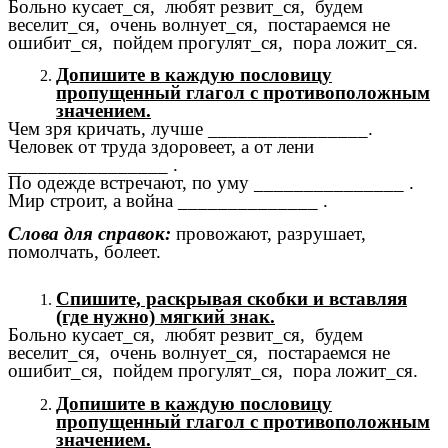
Больно кусает_ся, любят резвит_ся, будем
веселит_ся, очень волнует_ся, постараемся не
ошибит_ся, пойдем прогулят_ся, пора ложит_ся.
Допишите в каждую пословицу
пропущенный глагол с противоположным
значением.
Чем зря кричать, лучше ________________.
Человек от труда здоровеет, а от лени
________________ .
По одежде встречают, по уму _______________ .
Мир строит, а война ______________ .
Слова для справок:
провожают, разрушает,
помолчать, болеет.
Спишите, раскрывая скобки и вставляя
(где нужно) мягкий знак.
Больно кусает_ся, любят резвит_ся, будем
веселит_ся, очень волнует_ся, постараемся не
ошибит_ся, пойдем прогулят_ся, пора ложит_ся.
Допишите в каждую пословицу
пропущенный глагол с противоположным
значением.