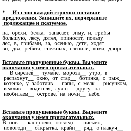
*
Из слов каждой строчки составьте
предложения. Запишите их, подчеркните
подлежащее и сказуемое.
на, орехи, белка, запасает, зиму, и, грибы
большую, лесу, дятел, приносит, пользу
лес, в, грибами, за, осенью, дети, ходят
во, два, ребята, снежных, слепили, кома, дворе
Вставьте пропущенные буквы. Выделите
окончания у имен прилагательных.
В сиренев__ тумане, морозн__ утро, в
распахнут__ окно, от стар__ ботинка, о рыж__
котенке, у заботлив__ папы, с мелк__ рисунком,
вежлив__ водителя, лучш__ другу, на
необитаем__ острове, на ночн__ небе.
Вставьте пропущенные буквы. Выделите
окончания у имен прилагательных.
В нов__ кастрюлю, последн__ письмо,
новогодн__ открытка, крайн__ ряд, о плакуч__