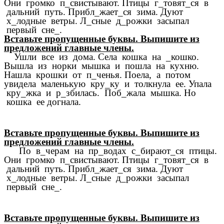
Они громко п_свистывают. Птицы г_товят_ся в
дальний путь. Прибл_жает_ся зима. Дуют
х_лодные ветры. Л_сные д_рожки засыпал
первый сне_.
Вставьте пропущенные буквы. Выпишите из
предложений главные члены.
Ушли все из дома. Села кошка на _кошко.
Вышла из норки мышка и пошла на кухню.
Нашла крошки от п_ченья. Поела, а потом
увидела маленькую кру_ку и толкнула ее. Упала
кру_жка и р_збилась. Поб_жала мышка. Но
кошка ее догнала.
Вставьте пропущенные буквы. Выпишите из
предложений главные члены.
По в_черам на пр_водах с_бирают_ся птицы.
Они громко п_свистывают. Птицы г_товят_ся в
дальний путь. Прибл_жает_ся зима. Дуют
х_лодные ветры. Л_сные д_рожки засыпал
первый сне_.
Вставьте пропущенные буквы. Выпишите из