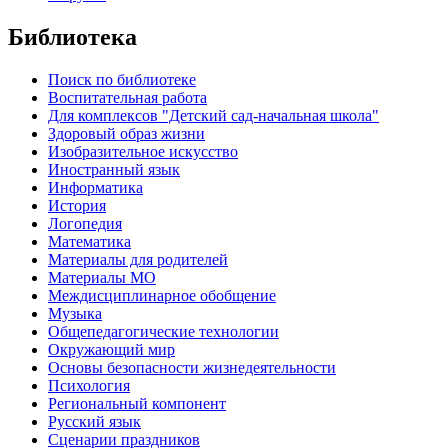
Библиотека
Поиск по библиотеке
Воспитательная работа
Для комплексов "Детский сад-начальная школа"
Здоровый образ жизни
Изобразительное искусство
Иностранный язык
Информатика
История
Логопедия
Математика
Материалы для родителей
Материалы МО
Междисциплинарное обобщение
Музыка
Общепедагогические технологии
Окружающий мир
Основы безопасности жизнедеятельности
Психология
Региональный компонент
Русский язык
Сценарии праздников