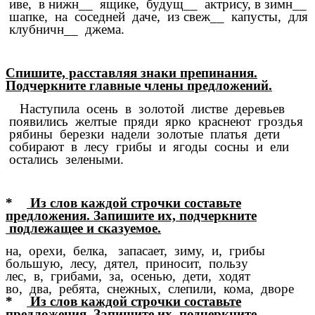
иве, в нижн__ ящике, будущ__ актрису, в зимн__
шапке, на соседней даче, из свеж__ капусты, для
клубничн__ джема.
Спишите, расставляя знаки препинания.
Подчеркните главные члены предложений.
Наступила осень в золотой листве деревьев
появились желтые пряди ярко краснеют гроздья
рябины березки надели золотые платья дети
собирают в лесу грибы и ягоды сосны и ели
остались зелеными.
*
Из слов каждой строчки составьте
предложения. Запишите их, подчеркните
подлежащее и сказуемое.
на, орехи, белка, запасает, зиму, и, грибы
большую, лесу, дятел, приносит, пользу
лес, в, грибами, за, осенью, дети, ходят
во, два, ребята, снежных, слепили, кома, дворе
*
Из слов каждой строчки составьте
предложения. Запишите их, подчеркните