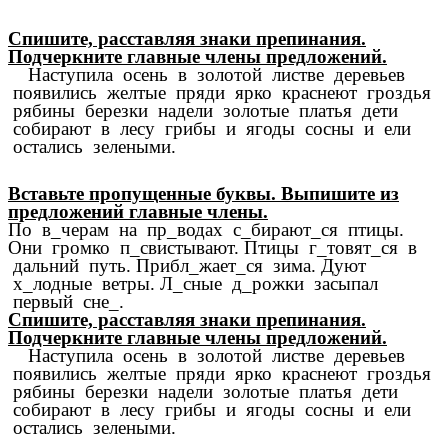
Спишите, расставляя знаки препинания.
Подчеркните главные члены предложений.
Наступила осень в золотой листве деревьев
появились желтые пряди ярко краснеют гроздья
рябины березки надели золотые платья дети
собирают в лесу грибы и ягоды сосны и ели
остались зелеными.
Вставьте пропущенные буквы. Выпишите из
предложений главные члены.
По в_черам на пр_водах с_бирают_ся птицы.
Они громко п_свистывают. Птицы г_товят_ся в
дальний путь. Прибл_жает_ся зима. Дуют
х_лодные ветры. Л_сные д_рожки засыпал
первый сне_.
Спишите, расставляя знаки препинания.
Подчеркните главные члены предложений.
Наступила осень в золотой листве деревьев
появились желтые пряди ярко краснеют гроздья
рябины березки надели золотые платья дети
собирают в лесу грибы и ягоды сосны и ели
остались зелеными.