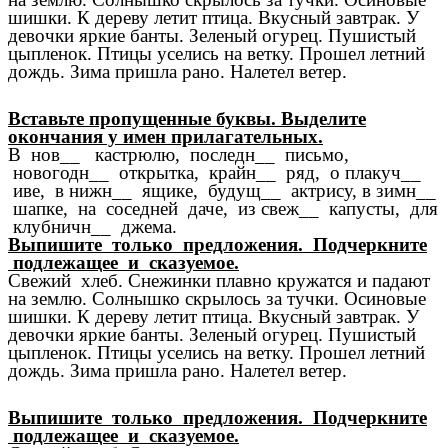
шишки. К дереву летит птица. Вкусный завтрак. У
девочки яркие банты. Зеленый огурец. Пушистый
цыпленок. Птицы уселись на ветку. Прошел летний
дождь. Зима пришла рано. Налетел ветер.
Вставьте пропущенные буквы. Выделите
окончания у имен прилагательных.
В нов__ кастрюлю, последн__ письмо,
новогодн__ открытка, крайн__ ряд, о плакуч__
иве, в нижн__ ящике, будущ__ актрису, в зимн__
шапке, на соседней даче, из свеж__ капусты, для
клубничн__ джема.
Выпишите только предложения. Подчеркните
подлежащее и сказуемое.
Свежий хлеб. Снежинки плавно кружатся и падают
на землю. Солнышко скрылось за тучки. Осиновые
шишки. К дереву летит птица. Вкусный завтрак. У
девочки яркие банты. Зеленый огурец. Пушистый
цыпленок. Птицы уселись на ветку. Прошел летний
дождь. Зима пришла рано. Налетел ветер.
Выпишите только предложения. Подчеркните
подлежащее и сказуемое.