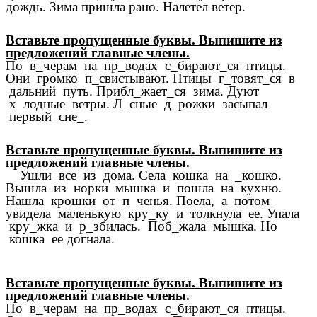
дождь. Зима пришла рано. Налетел ветер.
Вставьте пропущенные буквы. Выпишите из
предложений главные члены.
По в_черам на пр_водах с_бирают_ся птицы.
Они громко п_свистывают. Птицы г_товят_ся в
дальний путь. Прибл_жает_ся зима. Дуют
х_лодные ветры. Л_сные д_рожки засыпал
первый сне_.
Вставьте пропущенные буквы. Выпишите из
предложений главные члены.
Ушли все из дома. Села кошка на _кошко.
Вышла из норки мышка и пошла на кухню.
Нашла крошки от п_ченья. Поела, а потом
увидела маленькую кру_ку и толкнула ее. Упала
кру_жка и р_збилась. Поб_жала мышка. Но
кошка ее догнала.
Вставьте пропущенные буквы. Выпишите из
предложений главные члены.
По в_черам на пр_водах с_бирают_ся птицы.