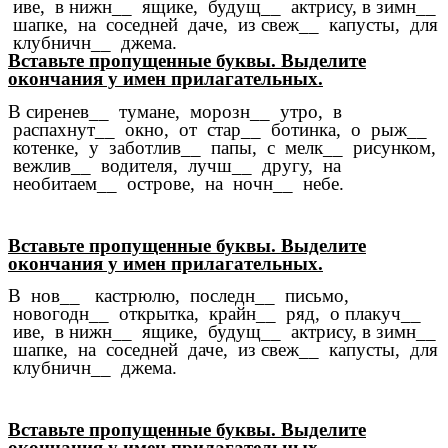
иве, в нижн__ ящике, будущ__ актрису, в зимн__
шапке, на соседней даче, из свеж__ капусты, для
клубничн__ джема.
Вставьте пропущенные буквы. Выделите
окончания у имен прилагательных.
В сиренев__ тумане, морозн__ утро, в
распахнут__ окно, от стар__ ботинка, о рыж__
котенке, у заботлив__ папы, с мелк__ рисунком,
вежлив__ водителя, лучш__ другу, на
необитаем__ острове, на ночн__ небе.
Вставьте пропущенные буквы. Выделите
окончания у имен прилагательных.
В нов__ кастрюлю, последн__ письмо,
новогодн__ открытка, крайн__ ряд, о плакуч__
иве, в нижн__ ящике, будущ__ актрису, в зимн__
шапке, на соседней даче, из свеж__ капусты, для
клубничн__ джема.
Вставьте пропущенные буквы. Выделите
окончания у имен прилагательных.