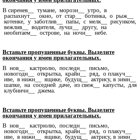
В сиренев__ тумане, морозн__ утро, в
распахнут__ окно, от стар__ ботинка, о рыж__
котенке, у заботлив__ папы, с мелк__ рисунком,
вежлив__ водителя, лучш__ другу, на
необитаем__ острове, на ночн__ небе.
Вставьте пропущенные буквы. Выделите
окончания у имен прилагательных.
В нов__ кастрюлю, последн__ письмо,
новогодн__ открытка, крайн__ ряд, о плакуч__
иве, в нижн__ ящике, будущ__ актрису, в зимн__
шапке, на соседней даче, из свеж__ капусты, для
клубничн__ джема.
Вставьте пропущенные буквы. Выделите
окончания у имен прилагательных.
В нов__ кастрюлю, последн__ письмо,
новогодн__ открытка, крайн__ ряд, о плакуч__
иве, в нижн__ ящике, будущ__ актрису, в зимн__