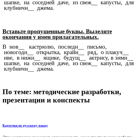
шапке, на соседней даче, из свеж__ капусты, для
клубничн__ джема.
Вставьте пропущенные буквы. Выделите
окончания у имен прилагательных.
В нов__ кастрюлю, последн__ письмо,
новогодн__ открытка, крайн__ ряд, о плакуч__
иве, в нижн__ ящике, будущ__ актрису, в зимн__
шапке, на соседней даче, из свеж__ капусты, для
клубничн__ джема.
По теме: методические разработки,
презентации и конспекты
Карточки по русскому языку