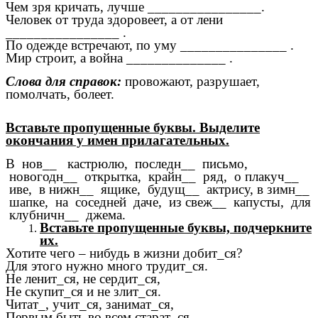
Чем зря кричать, лучше ________________.
Человек от труда здоровеет, а от лени
________________ .
По одежде встречают, по уму _______________ .
Мир строит, а война ______________ .
Слова для справок:
провожают, разрушает,
помолчать, болеет.
Вставьте пропущенные буквы. Выделите
окончания у имен прилагательных.
В нов__ кастрюлю, последн__ письмо,
новогодн__ открытка, крайн__ ряд, о плакуч__
иве, в нижн__ ящике, будущ__ актрису, в зимн__
шапке, на соседней даче, из свеж__ капусты, для
клубничн__ джема.
Вставьте пропущенные буквы, подчеркните
их.
Хотите чего – нибудь в жизни добит_ся?
Для этого нужно много трудит_ся.
Не ленит_ся, не сердит_ся,
Не скупит_ся и не злит_ся.
Читат_, учит_ся, занимат_ся,
Первым быть во всем старат_ся.