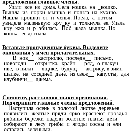
предложений главные члены.
Ушли все из дома. Села кошка на _кошко.
Вышла из норки мышка и пошла на кухню.
Нашла крошки от п_ченья. Поела, а потом
увидела маленькую кру_ку и толкнула ее. Упала
кру_жка и р_збилась. Поб_жала мышка. Но
кошка ее догнала.
Вставьте пропущенные буквы. Выделите
окончания у имен прилагательных.
В нов__ кастрюлю, последн__ письмо,
новогодн__ открытка, крайн__ ряд, о плакуч__
иве, в нижн__ ящике, будущ__ актрису, в зимн__
шапке, на соседней даче, из свеж__ капусты, для
клубничн__ джема.
Спишите, расставляя знаки препинания.
Подчеркните главные члены предложений.
Наступила осень в золотой листве деревьев
появились желтые пряди ярко краснеют гроздья
рябины березки надели золотые платья дети
собирают в лесу грибы и ягоды сосны и ели
остались зелеными.