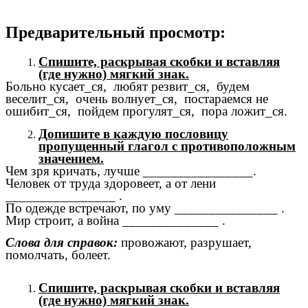
Предварительный просмотр:
Спишите, раскрывая скобки и вставляя
(где нужно) мягкий знак.
Больно кусает_ся, любят резвит_ся, будем
веселит_ся, очень волнует_ся, постараемся не
ошибит_ся, пойдем прогулят_ся, пора ложит_ся.
Допишите в каждую пословицу
пропущенный глагол с противоположным
значением.
Чем зря кричать, лучше ________________.
Человек от труда здоровеет, а от лени
________________ .
По одежде встречают, по уму _______________ .
Мир строит, а война ______________ .
Слова для справок:
провожают, разрушает,
помолчать, болеет.
Спишите, раскрывая скобки и вставляя
(где нужно) мягкий знак.