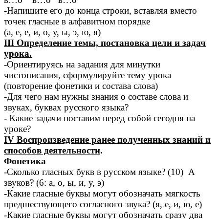
-Напишите его до конца строки, вставляя вместо
точек гласные в алфавитном порядке
(а, е, е, и, о, у, ы, э, ю, я)
III Определение темы, постановка цели и задач
урока.
-Ориентируясь на задания для минутки
чистописания, сформулируйте тему урока
(повторение фонетики и состава слова)
-Для чего нам нужны знания о составе слова и
звуках, буквах русского языка?
- Какие задачи поставим перед собой сегодня на
уроке?
IV Воспроизведение ранее полученных знаний и
способов деятельности
.
Фонетика
-Сколько гласных букв в русском языке? (10) А
звуков? (6: а, о, ы, и, у, э)
-Какие гласные буквы могут обозначать мягкость
предшествующего согласного звука? (я, е, и, ю, е)
-Какие гласные буквы могут обозначать сразу два