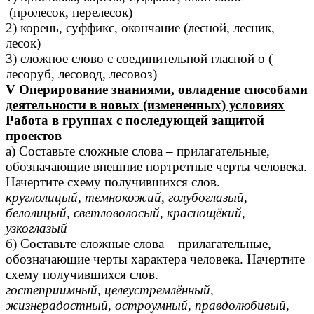
(пролесок, перелесок)
2) корень, суффикс, окончание (лесной, лесник,
лесок)
3) сложное слово с соединительной гласной о (
лесоруб, лесовод, лесовоз)
V Оперирование знаниями, овладение способами
деятельности в новых (измененных) условиях
Работа в группах с последующей защитой
проектов
а) Составьте сложные слова – прилагательные,
обозначающие внешние портретные черты человека.
Начертите схему получившихся слов.
круглолицый, темнокожий, голубоглазый,
белолицый, светловолосый, краснощёкий,
узкоглазый
б) Составьте сложные слова – прилагательные,
обозначающие черты характера человека. Начертите
схему получившихся слов.
гостеприимный, целеустремлённый,
жизнерадостный, остроумный, правдолюбивый,