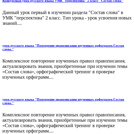
Конкурсный урок русского языка УМК "Перспектива" 2 класс "Состав слова"
Данный урок первый в изучении раздела "Состав слова" в
УМК "перспектива" 2 класс. Тип урока - урок усвоения новых
знаний....
урок русского языка "Повторение правописания изученных орфограмм.Состав
слова."
Комплексное повторение изученных правил правописания,
актуализировать знания, приобретенные при изучении темы
«Состав слова», орфографический тренинг в проверке
изученных орфограмм....
урок русского языка "Повторение правописания изученных орфограмм.Состав
слова."
Комплексное повторение изученных правил правописания,
актуализировать знания, приобретенные при изучении темы
«Состав слова», орфографический тренинг в проверке
изученных орфограмм....