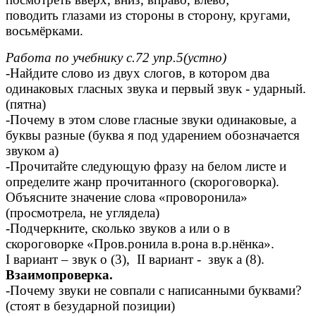
поводить глазами из стороны в сторону, кругами,
восьмёрками.
Работа по учебнику с.72 упр.5(устно)
-Найдите слово из двух слогов, в котором два
одинаковых гласных звука и первый звук - ударный.
(пятна)
-Почему в этом слове гласные звуки одинаковые, а
буквы разные (буква я под ударением обозначается
звуком а)
-Прочитайте следующую фразу на белом листе и
определите жанр прочитанного (скороговорка).
Объясните значение слова «проворонила»
(просмотрела, не углядела)
-Подчеркните, сколько звуков а или о в
скороговорке «Пров.ронила в.рона в.р.нёнка».
I вариант – звук о (3), II вариант - звук а (8).
Взаимопроверка.
-Почему звуки не совпали с написанными буквами?
(стоят в безударной позиции)