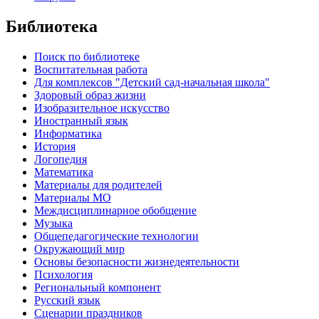
Библиотека
Поиск по библиотеке
Воспитательная работа
Для комплексов "Детский сад-начальная школа"
Здоровый образ жизни
Изобразительное искусство
Иностранный язык
Информатика
История
Логопедия
Математика
Материалы для родителей
Материалы МО
Междисциплинарное обобщение
Музыка
Общепедагогические технологии
Окружающий мир
Основы безопасности жизнедеятельности
Психология
Региональный компонент
Русский язык
Сценарии праздников