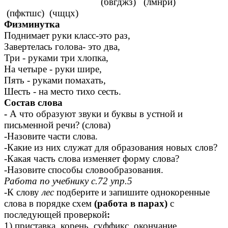
(бвгджз) (лмнрй)
(пфктшс) (чщцх)
Физминутка
Поднимает руки класс-это раз,
Завертелась голова- это два,
Три - руками три хлопка,
На четыре - руки шире,
Пять - руками помахать,
Шесть - на место тихо сесть.
Состав слова
-
А что образуют звуки и буквы в устной и
письменной речи? (слова)
-Назовите части слова.
-Какие из них служат для образования новых слов?
-Какая часть слова изменяет форму слова?
-Назовите способы словообразования.
Работа по учебнику с.72 упр.5
-К слову
лес
подберите и запишите однокоренные
слова в порядке схем
(работа в парах)
с
последующей проверкой
:
1) приставка, корень, суффикс, окончание