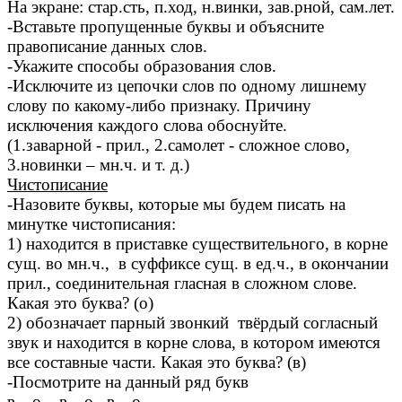
На экране: стар.сть, п.ход, н.винки, зав.рной, сам.лет.
-Вставьте пропущенные буквы и объясните
правописание данных слов.
-Укажите способы образования слов.
-Исключите из цепочки слов по одному лишнему
слову по какому-либо признаку. Причину
исключения каждого слова обоснуйте.
(1.заварной - прил., 2.самолет - сложное слово,
3.новинки – мн.ч. и т. д.)
Чистописание
-Назовите буквы, которые мы будем писать на
минутке чистописания:
1) находится в приставке существительного, в корне
сущ. во мн.ч., в суффиксе сущ. в ед.ч., в окончании
прил., соединительная гласная в сложном слове.
Какая это буква? (о)
2) обозначает парный звонкий твёрдый согласный
звук и находится в корне слова, в котором имеются
все составные части. Какая это буква? (в)
-Посмотрите на данный ряд букв
в…о в…о в…о