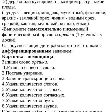
2) дерево или кустарник, на котором растут такие
плоды.
(фундук – лещина, миндаль, мускатный, фисташки,
арахис - земляной орех, чилим - водный орех,
грецкий, каштан, кедровый, кешью, кокос)
-Выполните
самостоятельно
письменный
фонетический разбор слова
орешки
(1 ученик – у
доски).
Слабоуспевающие дети работают по карточкам с
дифференцированным
заданием:
Карточка - помощница
Запиши слово
орешки.
1.Раздели слово на слоги.
2.Поставь ударение.
3.Запиши транскрипцию слова.
4.Укажи количество слогов.
5.Укажи количество гласных.
6.Укажи количество согласных.
7.Укажи количество букв.
8.Укажи количество звуков.
Общая проверка (устная характеристика каждого