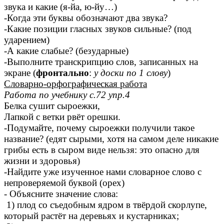
звука и какие (я-йа, ю-йу…)
-Когда эти буквы обозначают два звука?
-Какие позиции гласных звуков сильные? (под
ударением)
-А какие слабые? (безударные)
-Выполните транскрипцию слов, записанных на
экране (
фронтально
:
у доски по 1 слову
)
Словарно-орфографическая работа
Работа по учебнику с.72 упр.4
Белка сушит сыроежки,
Лапкой с ветки рвёт орешки.
-Подумайте, почему сыроежки получили такое
название? (едят сырыми, хотя на самом деле никакие
грибы есть в сыром виде нельзя: это опасно для
жизни и здоровья)
-Найдите уже изученное нами словарное слово с
непроверяемой буквой (орех)
- Объясните значение слова:
1) плод со съедобным ядром в твёрдой скорлупе,
который растёт на деревьях и кустарниках;