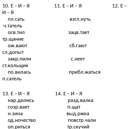
10. Е – И – Я 11. Е – И – Я 12. Е –
И – Я
пл.сать взгл.нуть
ч.татель
осв.тил зацв.тает
тр.щание
ож.вают сб.гают
сл.допыт
закр.пили с.неет
ст.кольщик
по.вилась прибл.жаться
п.сатель
13. Е – И – Я 14. Е – И – Я
нар.дились разд.валка
созр.вает п.щат
н.зина выд.ржка
од.ночество повстр.чали
оп.риться тр.скучий