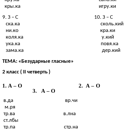
кры.ка игру.ки
9. З – С 10. З – С
ска.ка сколь.кий
ни.ко кра.ки
коля.ка у.кий
ука.ка повя.ка
зама.ка дер.кий
ТЕМА: «Безударные гласные»
2 класс ( II четверть )
1. А – О 2. А – О
3. А – О
в.да вр.чи
м.ря
тр.ва в.лна
ст.лбы
тр.па стр.на