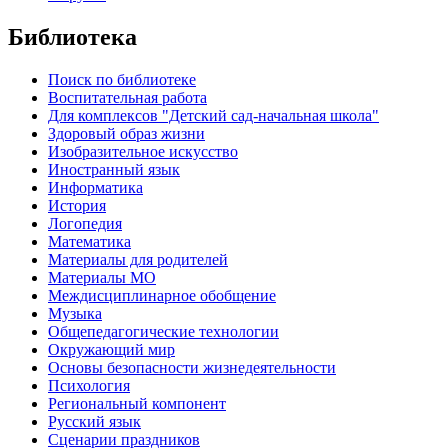
Библиотека
Поиск по библиотеке
Воспитательная работа
Для комплексов "Детский сад-начальная школа"
Здоровый образ жизни
Изобразительное искусство
Иностранный язык
Информатика
История
Логопедия
Математика
Материалы для родителей
Материалы МО
Междисциплинарное обобщение
Музыка
Общепедагогические технологии
Окружающий мир
Основы безопасности жизнедеятельности
Психология
Региональный компонент
Русский язык
Сценарии праздников