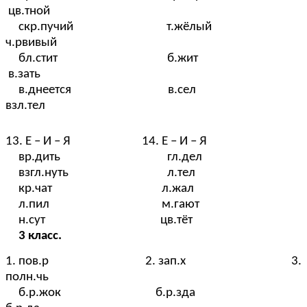
цв.тной
скр.пучий т.жёлый
ч.рвивый
бл.стит б.жит
в.зать
в.днеется в.сел
взл.тел
13. Е – И – Я 14. Е – И – Я
вр.дить гл.дел
взгл.нуть л.тел
кр.чат л.жал
л.пил м.гают
н.сут цв.тёт
3 класс.
1. пов.р 2. зап.х 3.
полн.чь
б.р.жок б.р.зда