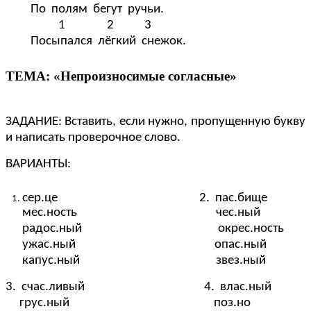
По полям бегут ручьи.
1 2 3
Посыпался лёгкий снежок.
ТЕМА: «Непроизносимые согласные»
ЗАДАНИЕ: Вставить, если нужно, пропущенную букву
и написать проверочное слово.
ВАРИАНТЫ:
сер.це 2. пас.бище
мес.ность чес.ный
радос.ный окрес.ность
ужас.ный опас.ный
капус.ный звез.ный
3. счас.ливый 4. влас.ный
грус.ный поз.но