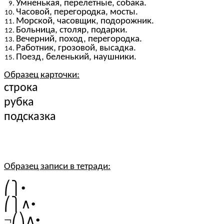
Умненькая, перелетные, собака.
Часовой, перегородка, мосты.
Морской, часовщик, подорожник.
Больница, столяр, подарки.
Вечерний, поход, перегородка.
Работник, грозовой, высадка.
Поезд, беленький, наушники.
Образец карточки:
строка
рубка
подсказка
Образец записи в тетради:
⎛⎫•
⎛⎫∧•
¬⎛⎞∧•