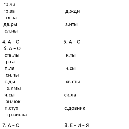
гр.чи
гр.за д.жди
гл.за
дв.ры з.нты
сл.ны
4. А – О 5. А – О
6. А – О
ств.лы к.ты
р.га
п.ля н.сы
сн.пы
с.ды хв.сты
х.лмы
ч.сы ск.ла
зн.чок
п.стух с.довник
тр.винка
7. А – О 8. Е – И – Я