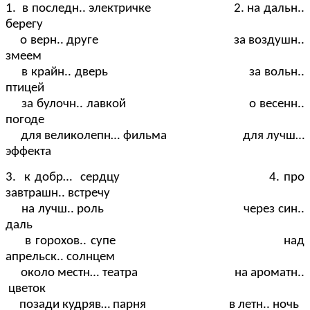
1. в последн.. электричке 2. на дальн..
берегу
о верн.. друге за воздушн..
змеем
в крайн.. дверь за вольн..
птицей
за булочн.. лавкой о весенн..
погоде
для великолепн… фильма для лучш…
эффекта
3. к добр… сердцу 4. про
завтрашн.. встречу
на лучш.. роль через син..
даль
в горохов.. супе над
апрельск.. солнцем
около местн… театра на ароматн..
цветок
позади кудряв… парня в летн.. ночь