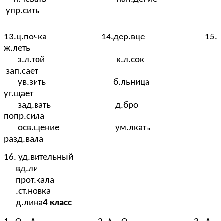
упр.сить
13.ц.почка 14.дер.вце 15.
ж.леть
з.л.той к.л.сок
зап.сает
ув.зить б.льница
уг.щает
зад.вать д.бро
попр.сила
осв.щение ум.лкать
разд.вала
16. уд.вительный
вд.ли
прот.кала
.ст.новка
д.лина
4 класс