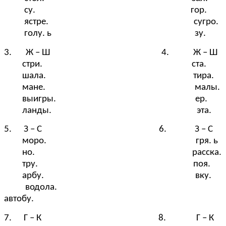
су. гор.
ястре. сугро.
голу. ь зу.
3. Ж – Ш 4. Ж – Ш
стри. ста.
шала. тира.
мане. малы.
выигры. ер.
ланды. эта.
5. З – С 6. З – С
моро. гря. ь
но. расска.
тру. поя.
арбу. вку.
водола.
автобу.
7. Г – К 8. Г – К