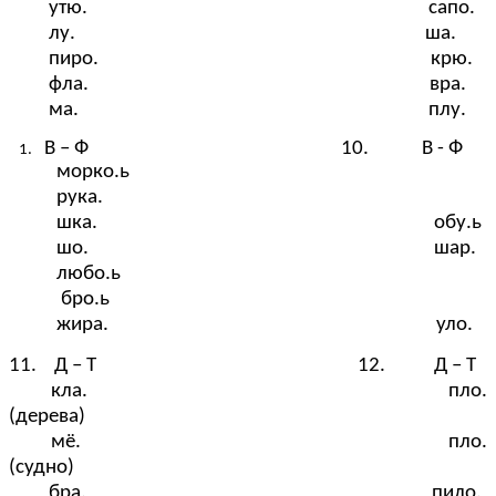
утю. сапо.
лу. ша.
пиро. крю.
фла. вра.
ма. плу.
В – Ф 10. В - Ф
морко.ь
рука.
шка. обу.ь
шо. шар.
любо.ь
бро.ь
жира. уло.
11. Д – Т 12. Д – Т
кла. пло.
(дерева)
мё. пло.
(судно)
бра. пило.