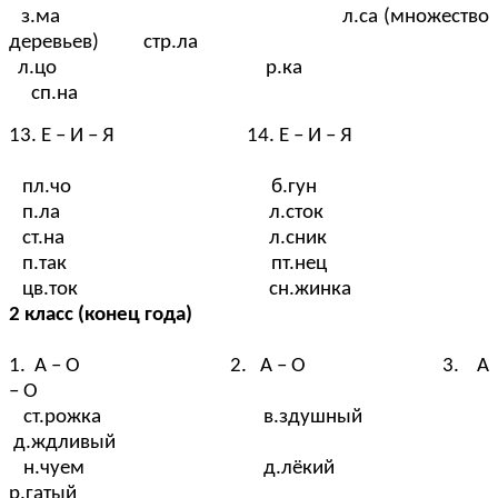
з.ма л.са (множество
деревьев) стр.ла
л.цо р.ка
сп.на
13. Е – И – Я 14. Е – И – Я
пл.чо б.гун
п.ла л.сток
ст.на л.сник
п.так пт.нец
цв.ток сн.жинка
2 класс (конец года)
1. А – О 2. А – О 3. А
– О
ст.рожка в.здушный
д.ждливый
н.чуем д.лёкий
р.гатый