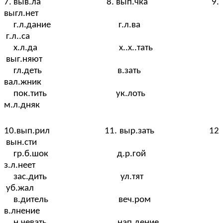
7. выв.ла 8. вып.чка 9.
выгл.нет
г.л.дание г.л.ва
г.л..са
х.л.да х..х..тать
выг.няют
гл.деть в.зать
вал.жник
пок.тить ук.лоть
м.л.дняк
10.вып.рил 11. выр.зать 12
вын.сти
гр.б.шок д.р.гой
з.л.неет
зас.дить ул.тят
уб.жал
в.дитель веч.ром
в.лнение
н.чевать нап.дение