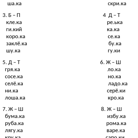
ша.ка скри.ка
3. Б – П 4 Д – Т
кле.ка ре.ька
ги.кий ка.ка
коро.ка се.ка
заклё.ка бу.ка
шу.ка гу.ки
5. Д – Т 6. Ж – Ш
гря.ка ло.ка
сосе.ка но.ка
селё.ка ладо.ка
ни.ка серё.ки
лоша.ка кро.ка
7. Ж – Ш 8. Ж – Ш
бума.ка избу.ка
руба.ка рома.ка
лягу.ка варе.ка
кру.ка сапо.ки