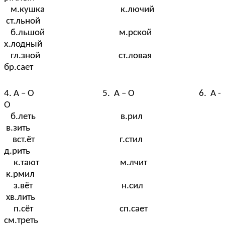
м.кушка к.лючий
ст.льной
б.льшой м.рской
х.лодный
гл.зной ст.ловая
бр.сает
4. А – О 5. А – О 6. А -
О
б.леть в.рил
в.зить
вст.ёт г.стил
д.рить
к.тают м.лчит
к.рмил
з.вёт н.сил
хв.лить
п.сёт сп.сает
см.треть