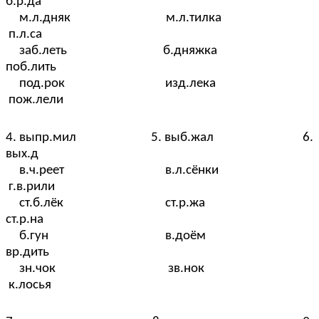
б.р.да
м.л.дняк м.л.тилка
п.л.са
заб.леть б.дняжка
поб.лить
под.рок изд.лека
пож.лели
4. выпр.мил 5. выб.жал 6.
вых.д
в.ч.реет в.л.сёнки
г.в.рили
ст.б.лёк ст.р.жа
ст.р.на
б.гун в.доём
вр.дить
зн.чок зв.нок
к.лосья