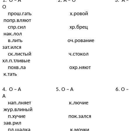
1. О – А 2. А – О 3. А –
О
прош.гать х.ровой
попр.вляют
спр.сил хр.брец
нак.лол
в.лить оч.рование
зат.ился
ск.листый ч.стокол
хл.п.тливые
похв.ла охр.няют
к.тать
4. О – А 5. О – А 6. О –
А
нап.лняет к.лючие
жур.влиный
п.хучие пок.зался
зав.рил
пл.щадка к.мочки