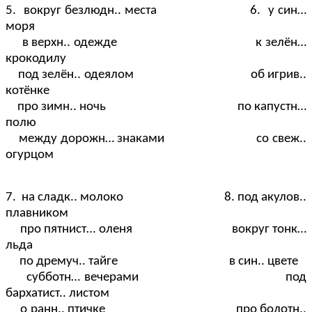
5. вокруг безлюдн.. места 6. у син…
моря
в верхн.. одежде к зелён…
крокодилу
под зелён.. одеялом об игрив..
котёнке
про зимн.. ночь по капустн…
полю
между дорожн… знаками со свеж..
огурцом
7. на сладк.. молоко 8. под акулов..
плавником
про пятнист… оленя вокруг тонк…
льда
по дремуч.. тайге в син.. цвете
субботн… вечерами под
бархатист.. листом
о ранн.. птичке про болотн..