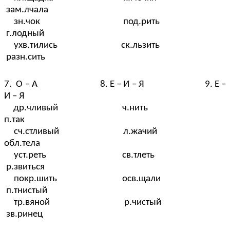
зам.лчала
зн.чок под.рить
г.лодный
ухв.тились ск.льзить
разн.сить
7. О – А 8. Е – И – Я 9. Е –
И – Я
др.чливый ч.нить
п.так
сч.стливый л.жачий
обл.тела
уст.реть св.тлеть
р.звиться
покр.шить осв.щали
п.тнистый
тр.вяной р.чистый
зв.ринец