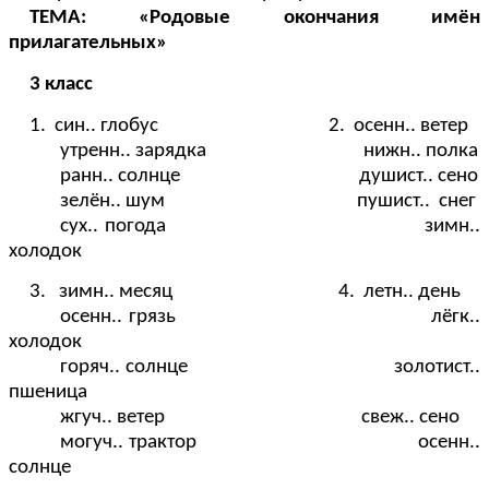
ТЕМА: «Родовые окончания имён
прилагательных»
3 класс
1. син.. глобус 2. осенн.. ветер
утренн.. зарядка нижн.. полка
ранн.. солнце душист.. сено
зелён.. шум пушист.. снег
сух.. погода зимн..
холодок
3. зимн.. месяц 4. летн.. день
осенн.. грязь лёгк..
холодок
горяч.. солнце золотист..
пшеница
жгуч.. ветер свеж.. сено
могуч.. трактор осенн..
солнце