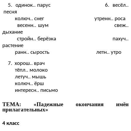
5. одинок.. парус 6. весёл..
песня
колюч.. снег утренн.. роса
весенн.. шум свеж..
дыхание
стройн.. берёзка пахуч..
растение
ранн.. сырость летн.. утро
7. хорош.. врач
тёпл.. молоко
летуч.. мышь
колюч.. ёрш
интересн.. письмо
ТЕМА: «Падежные окончания имён
прилагательных»
4 класс