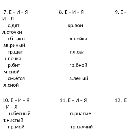
7. Е – И – Я 8. Е – И – Я 9. Е –
И – Я
с.дят кр.вой
л.сточки
сб.гают л.нейка
зв.риный
тр.щат пл.сал
ц.почка
р.бит гр.бной
м.сной
см.ётся з.лёный
л.сной
10. Е – И – Я 11. Е – И – Я 12. Е
– И – Я
н.бесный п.рнатые
т.нистый
пр.мой тр.скучий