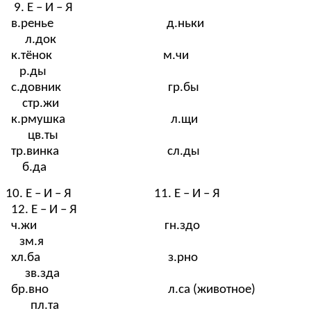
9. Е – И – Я
в.ренье д.ньки
л.док
к.тёнок м.чи
р.ды
с.довник гр.бы
стр.жи
к.рмушка л.щи
цв.ты
тр.винка сл.ды
б.да
10. Е – И – Я 11. Е – И – Я
12. Е – И – Я
ч.жи гн.здо
зм.я
хл.ба з.рно
зв.зда
бр.вно л.са (животное)
пл.та