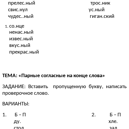
прелес.ный трос.ник
свис.нул ус.ный
чудес..ный гиган.ский
со.нце
ненас.ный
извес.ный
вкус.ный
прекрас.ный
ТЕМА: «Парные согласные на конце слова»
ЗАДАНИЕ: Вставить пропущенную букву, написать
проверочное слово.
ВАРИАНТЫ:
1. Б – П 2. Б – П
ду. хле.
стол. зал.