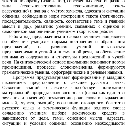
текстов по образцу (изложение), собственных текстов разного
типа (текст-повествование, текст-описание, текст-
рассуждение) и жанра с учётом замысла, адресата и ситуации
общения, соблюдению норм построения текста (логичность,
последовательность, связность, соответствие теме и главной
мысли и др.), развитию умений, связанных с оценкой и
самооценкой выполненной учеником творческой работы.
Работа над предложением и словосочетанием направлена
на обучение учащихся нормам построения и образования
предложений, на развитие умений пользоваться
предложениями в устной и письменной речи, на обеспечение
понимания содержания и структуры предложений в чужой
речи. На синтаксической основе школьники осваивают нормы
произношения, процессы словоизменения, формируются
грамматические умения, орфографические и речевые навыки.
Программа предусматривает формирование у младших
школьников представлений о лексике русского языка.
Освоение знаний о лексике способствует пониманию
материальной природы языкового знака (слова как единства
звучания и значения); осмыслению роли слова в выражении
мыслей, чувств, эмоций; осознанию словарного богатства
русского языка и эстетической функции родного слова;
овладению умением выбора лексических средств в
зависимости от цели, темы, основной мысли, адресата,
ситуаций и условий общения; осознанию необходимости