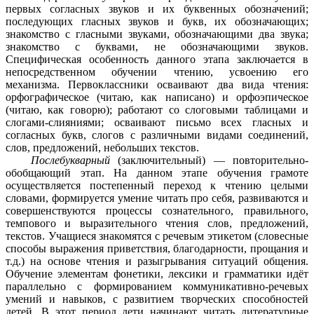
первых согласных звуков и их буквенных обозначений;
последующих гласных звуков и букв, их обозначающих;
знакомство с гласными звуками, обозначающими два звука;
знакомство с буквами, не обозначающими звуков.
Специфическая особенность данного этапа заключается в
непосредственном обучении чтению, усвоению его
механизма. Первоклассники осваивают два вида чтения:
орфографическое (читаю, как написано) и орфоэпическое
(читаю, как говорю); работают со слоговыми таблицами и
слогами-слияниями; осваивают письмо всех гласных и
согласных букв, слогов с различными видами соединений,
слов, предложений, небольших текстов.
Послебукварный
(заключительный)
— повторительно-
обобщающий этап. На данном этапе обучения грамоте
осуществляется постепенный переход к чтению целыми
словами, формируется умение читать про себя, развиваются и
совершенствуются процессы сознательного, правильного,
темпового и выразительного чтения слов, предложений,
текстов. Учащиеся знакомятся с речевым этикетом (словесные
способы выражения приветствия, благодарности, прощания и
т.д.) на основе чтения и разыгрывания ситуаций общения.
Обучение элементам фонетики, лексики и грамматики идёт
параллельно с формированием коммуникативно-речевых
умений и навыков, с развитием творческих способностей
детей. В этот период дети начинают читать литературные