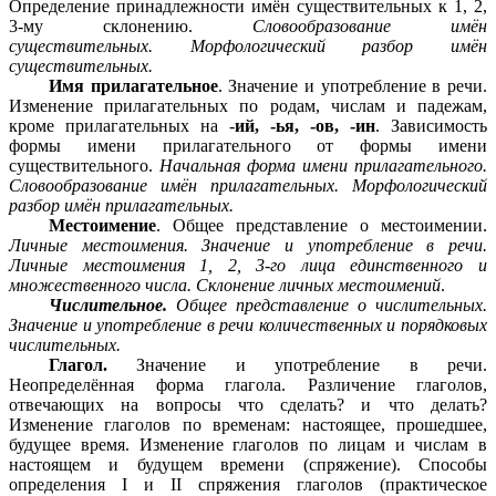
Определение принадлежности имён существительных к 1, 2,
3-му склонению.
Словообразование имён
существительных.
Морфологический разбор имён
существительных.
Имя прилагательное
. Значение и употребление в речи.
Изменение прилагательных по родам, числам и падежам,
кроме прилагательных на -
ий, -ья, -ов, -ин
. Зависимость
формы имени прилагательного от формы имени
существительного.
Начальная форма имени прилагательного.
Словообразование имён прилагательных.
Морфологический
разбор имён прилагательных.
Местоимение
. Общее представление о местоимении.
Личные местоимения. Значение и употребление в речи.
Личные местоимения 1, 2, 3-го лица единственного и
множественного числа. Склонение личных местоимений
.
Числительное.
Общее представление о числительных.
Значение и употребление в речи количественных и порядковых
числительных.
Глагол.
Значение и употребление в речи.
Неопределённая форма глагола. Различение глаголов,
отвечающих на вопросы что сделать? и что делать?
Изменение глаголов по временам: настоящее, прошедшее,
будущее время. Изменение глаголов по лицам и числам в
настоящем и будущем времени (спряжение). Способы
определения І и ІІ спряжения глаголов (практическое