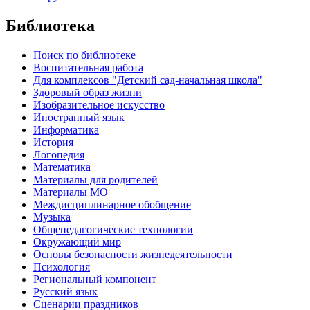
Библиотека
Поиск по библиотеке
Воспитательная работа
Для комплексов "Детский сад-начальная школа"
Здоровый образ жизни
Изобразительное искусство
Иностранный язык
Информатика
История
Логопедия
Математика
Материалы для родителей
Материалы МО
Междисциплинарное обобщение
Музыка
Общепедагогические технологии
Окружающий мир
Основы безопасности жизнедеятельности
Психология
Региональный компонент
Русский язык
Сценарии праздников