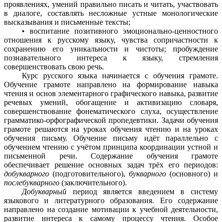
проявлениях, умений правильно писать и читать, участвовать
в диалоге, составлять несложные устные монологические
высказывания и письменные тексты;
• воспитание позитивного эмоционально-ценностного
отношения к русскому языку, чувства сопричастности к
сохранению его уникальности и чистоты; пробуждение
познавательного интереса к языку, стремления
совершенствовать свою речь.
Курс русского языка начинается с обучения грамоте.
Обучение грамоте направлено на формирование навыка
чтения и основ элементарного графического навыка, развитие
речевых умений, обогащение и активизацию словаря,
совершенствование фонематического слуха, осуществление
грамматико-орфографической пропедевтики. Задачи обучения
грамоте решаются на уроках обучения чтению и на уроках
обучения письму. Обучение письму идёт параллельно с
обучением чтению с учётом принципа координации устной и
письменной речи. Содержание обучения грамоте
обеспечивает решение основных задач трёх его периодов:
добукварного
(подготовительного),
букварного
(основного) и
послебукварного
(заключительного).
Добукварный
период является введением в систему
языкового и литературного образования. Его содержание
направлено на создание мотивации к учебной деятельности,
развитие интереса к самому процессу чтения. Особое