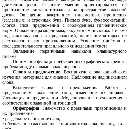
движения руки. Развитие умения ориентироваться на
пространстве листа в тетради и на пространстве классной
доски. Овладение начертанием письменных прописных
(заглавных) и строчных букв. Письмо букв, буквосочетаний,
слогов, слов, предложений с соблюдением гигиенических
норм. Овладение разборчивым, аккуратным письмом. Письмо
под диктовку слов и предложений, написание которых не
расходится с их произношением. Усвоение приёмов и
последовательности правильного списывания текста.
Овладение первичными навыками клавиатурного
письма.
Понимание функции небуквенных графических средств:
пробела между словами, знака переноса.
Слово и предложение.
Восприятие слова как объекта
изучения, материала для анализа. Наблюдение над значением
слова.
Различение слова и предложения. Работа с
предложением: выделение слов, изменение их порядка.
Интонация в предложении. Моделирование предложения в
соответствии с заданной интонацией.
Орфография.
Знакомство с правилами правописания и
их применение:
• раздельное написание слов;
• обозначение гласных после шипящих (ча—ща, чу—щу, жи—
ши);