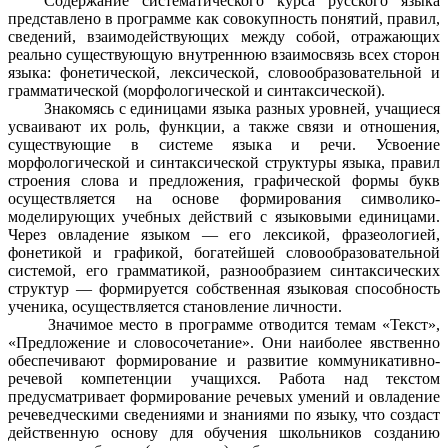
Содержание систематического курса русского языка
представлено в программе как совокупность понятий, правил,
сведений, взаимодействующих между собой, отражающих
реально существующую внутреннюю взаимосвязь всех сторон
языка: фонетической, лексической, словообразовательной и
грамматической (морфологической и синтаксической).
Знакомясь с единицами языка разных уровней, учащиеся
усваивают их роль, функции, а также связи и отношения,
существующие в системе языка и речи. Усвоение
морфологической и синтаксической структуры языка, правил
строения слова и предложения, графической формы букв
осуществляется на основе формирования символико-
моделирующих учебных действий с языковыми единицами.
Через овладение языком — его лексикой, фразеологией,
фонетикой и графикой, богатейшей словообразовательной
системой, его грамматикой, разнообразием синтаксических
структур — формируется собственная языковая способность
ученика, осуществляется становление личности.
Значимое место в программе отводится темам «Текст»,
«Предложение и словосочетание». Они наиболее явственно
обеспечивают формирование и развитие коммуникативно-
речевой компетенции учащихся. Работа над текстом
предусматривает формирование речевых умений и овладение
речеведческими сведениями и знаниями по языку, что создаст
действенную основу для обучения школьников созданию