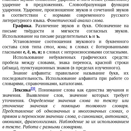
ударение в предложениях. Словообразующая функция
ударения. Ударение, произношение звуков и сочетаний звуков
в соответствии с нормами современного русского
литературного языка.
Фонетический анализ слова.
Графика
. Различение звуков и букв. Обозначение на
письме твёрдости и мягкости согласных звуков.
Использование на письме разделительных
ь
и
ъ.
Установление соотношения звукового и буквенного
состава слов типа
стол, конь
; в словах с йотированными
гласными
е, ё, ю, я;
в словах с непроизносимыми согласными.
Использование небуквенных графических средств:
пробела между словами, знака переноса, красной строки
(абзаца), пунктуационных знаков (в пределах изученного).
Знание алфавита: правильное называние букв, их
последовательность. Использование алфавита при работе со
словарями, справочниками, каталогами.
[3]
Лексика
.
Понимание слова как единства звучания и
значения. Выявление слов, значение которых требует
уточнения.
Определение значения слова по тексту или
уточнение значения с помощью толкового словаря.
Представление об однозначных и многозначных словах, о
прямом и переносном значении слова, о синонимах, антонимах,
омонимах, фразеологизмах. Наблюдение за их использованием
в тексте. Работа с разными словарями.