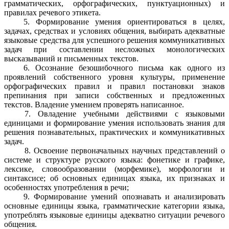
грамматических, орфографических, пунктуационных) и
правилах речевого этикета.
5. Формирование умения ориентироваться в целях,
задачах, средствах и условиях общения, выбирать адекватные
языковые средства для успешного решения коммуникативных
задач при составлении несложных монологических
высказываний и письменных текстов.
6. Осознание безошибочного письма как одного из
проявлений собственного уровня культуры, применение
орфографических правил и правил постановки знаков
препинания при записи собственных и предложенных
текстов. Владение умением проверять написанное.
7. Овладение учебными действиями с языковыми
единицами и формирование умения использовать знания для
решения познавательных, практических и коммуникативных
задач.
8. Освоение первоначальных научных представлений о
системе и структуре русского языка: фонетике и графике,
лексике, словообразовании (морфемике), морфологии и
синтаксисе; об основных единицах языка, их признаках и
особенностях употребления в речи;
9. Формирование умений опознавать и анализировать
основные единицы языка, грамматические категории языка,
употреблять языковые единицы адекватно ситуации речевого
общения.