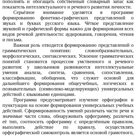
пополнять и обогащать собственный словарный запас как
показатель интеллектуального и речевого развития личности.
Серьёзное внимание уделяется в программе
формированию фонетико-графических представлений о
звуках и буквах русского языка. Чёткое представление
звуковой и графической формы важно для формирования всех
видов речевой деятельности: аудирования, говорения, чтения
и письма.
Важная роль отводится формированию представлений о
грамматических понятиях: словообразовательных,
морфологических, синтаксических. Усвоение грамматических
понятий становится процессом умственного и речевого
развития: у школьников развиваются интеллектуальные
умения анализа, синтеза, сравнения, сопоставления,
классификации, обобщения, что служит основой для
дальнейшего формирования общеучебных, логических и
познавательных (символико-моделирующих) универсальных
действий с языковыми единицами.
Программа предусматривает изучение орфографии и
пунктуации на основе формирования универсальных учебных
действий. Сформированность умений различать части речи и
значимые части слова, обнаруживать орфограмму, различать
её тип, соотносить орфограмму с определённым правилом,
выполнять действие по правилу, осуществлять
орфографический самоконтроль является основой грамотного,