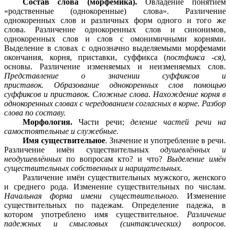
Состав слова (морфемика).
Овладение понятием
«родственные (однокоренные) слова». Различение
однокоренных слов и различных форм одного и того же
слова. Различение однокоренных слов и синонимов,
однокоренных слов и слов с омонимичными корнями.
Выделение в словах с однозначно выделяемыми морфемами
окончания, корня, приставки, суффикса (
постфикса -ся)
,
основы. Различение изменяемых и неизменяемых слов.
Представление о значении суффиксов и
приставок.
Образование однокоренных слов помощью
суффиксов и приставок.
Сложные слова
.
Нахождение корня в
однокоренных словах с чередованием согласных в корне.
Разбор
слова по составу.
Морфология.
Части речи;
деление частей речи на
самостоятельные и служебные.
Имя существительное
. Значение и употребление в речи.
Различение имён существительных
одушевлённых и
неодушевлённых
по вопросам кто?
и что?
Выделение имён
существительных собственных и нарицательных.
Различение имён существительных мужского, женского
и среднего рода. Изменение существительных по числам.
Начальная форма имени существительного.
Изменение
существительных по падежам. Определение падежа, в
котором употреблено имя существительное.
Различение
падежных и смысловых (синтаксических) вопросов.