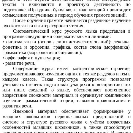
тексты и включаются в проектную деятельность по
подготовке «Праздника букваря», в ходе которой происходит
осмысление полученных в период обучения грамоте знаний.
После обучения грамоте начинается раздельное изучение
русского языка и литературного чтения.
Систематический курс русского языка представлен в
программе следующими содержательными линиями:
• система языка (основы лингвистических знаний): лексика,
фонетика и орфоэпия, графика, состав слова (морфемика),
грамматика (морфология и синтаксис);
• орфография и пунктуация;
• развитие речи.
Содержание курса имеет концентрическое строение,
предусматривающее изучение одних и тех же разделов и тем в
каждом классе. Такая структура программы позволяет
учитывать степень подготовки учащихся к восприятию тех
или иных сведений о языке, обеспечивает постепенное
возрастание сложности материала и организует комплексное
изучение грамматической теории, навыков правописания и
развития речи.
Языковой материал обеспечивает формирование у
младших школьников первоначальных представлений о
системе и структуре русского языка с учётом возрастных
особенностей младших школьников, а также способствует
усвоению ими норм русского литературного языка. Изучение