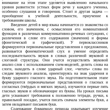
внимание на этом этапе уделяется выявлению начального
уровня развитости устных форм речи у каждого ученика,
особенно слушания и говорения. Стоит и другая задача —
приобщение к учебной деятельности, приучение к
требованиям школы.
Введение детей в мир языка начинается со знакомства со
словом, его значением, с осмысления его номинативной
функции в различных коммуникативно-речевых ситуациях, с
различения в слове его содержания (значения) и формы
(фонетической и графической). У первоклассников
формируются первоначальные представления о предложении,
развивается фонематический слух и умение определять
последовательность звуков в словах различной звуковой и
слоговой структуры. Они учатся осуществлять звуковой
анализ слов с использованием схем-моделей, делить слова на
слоги, находить в слове ударный слог, «читать» слова по
следам звукового анализа, ориентируясь на знак ударения и
букву ударного гласного звука. На подготовительном этапе
формируются первоначальные представления о гласных и
согласных (твёрдых и мягких звуках), изучаются первые пять
гласных звуков и обозначающие их буквы. На уроках письма
дети усваивают требования к положению тетради, ручки, к
правильной посадке, учатся писать сначала элементы букв, а
затем овладевают письмом букв.
Содержание
букварного
периода охватывает изучение