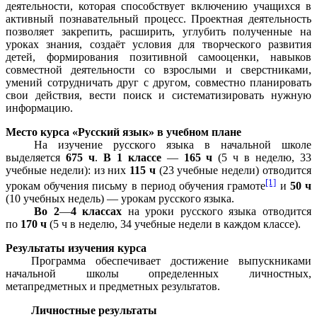
деятельности, которая способствует включению учащихся в
активный познавательный процесс. Проектная деятельность
позволяет закрепить, расширить, углубить полученные на
уроках знания, создаёт условия для творческого развития
детей, формирования позитивной самооценки, навыков
совместной деятельности со взрослыми и сверстниками,
умений сотрудничать друг с другом, совместно планировать
свои действия, вести поиск и систематизировать нужную
информацию.
Место курса «Русский язык» в учебном плане
На изучение русского языка в начальной школе
выделяется
675 ч
.
В 1 классе
—
165 ч
(5 ч в неделю, 33
учебные недели): из них
115 ч
(23 учебные недели) отводится
[1]
урокам обучения письму в период обучения грамоте
и
50 ч
(10 учебных недель) — урокам русского языка.
Во 2
—
4 классах
на уроки русского языка отводится
по
170 ч
(5 ч в неделю, 34 учебные недели в каждом классе).
Результаты изучения курса
Программа обеспечивает достижение выпускниками
начальной школы определенных личностных,
метапредметных и предметных результатов.
Личностные результаты