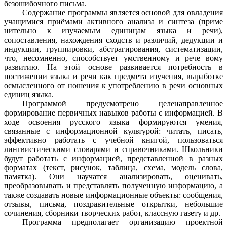
безошибочного письма.
Содержание программы является основой для овладения
учащимися приёмами активного анализа и синтеза (приме
нительно к изучаемым единицам языка и речи),
сопоставления, нахождения сходств и различий, дедукции и
индукции, группировки, абстрагирования, систематизации,
что, несомненно, способствует умственному и рече вому
развитию. На этой основе развивается потребность в
постижении языка и речи как предмета изучения, выработке
осмысленного от ношения к употреблению в речи основных
единиц языка.
Программой предусмотрено целенаправленное
формирование первичных навыков работы с информацией. В
ходе освоения русского языка формируются умения,
связанные с информационной культурой: читать, писать,
эффективно работать с учебной книгой, пользоваться
лингвистическими словарями и справочниками. Школьники
будут работать с информацией, представленной в разных
форматах (текст, рисунок, таблица, схема, модель слова,
памятка). Они научатся анализировать, оценивать,
преобразовывать и представлять полученную информацию, а
также создавать новые информационные объекты: сообщения,
отзывы, письма, поздравительные открытки, небольшие
сочинения, сборники творческих работ, классную газету и др.
Программа предполагает организацию проектной