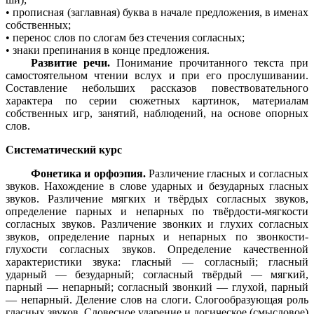
• прописная (заглавная) буква в начале предложения, в именах
собственных;
• перенос слов по слогам без стечения согласных;
• знаки препинания в конце предложения.
Развитие речи.
Понимание прочитанного текста при
самостоятельном чтении вслух и при его прослушивании.
Составление небольших рассказов повествовательного
характера по серии сюжетных картинок, материалам
собственных игр, занятий, наблюдений, на основе опорных
слов.
Систематический курс
Фонетика и орфоэпия.
Различение гласных и согласных
звуков. Нахождение в слове ударных и безударных гласных
звуков. Различение мягких и твёрдых согласных звуков,
определение парных и непарных по твёрдости-мягкости
согласных звуков. Различение звонких и глухих согласных
звуков, определение парных и непарных по звонкости-
глухости согласных звуков. Определение качественной
характеристики звука: гласный — согласный; гласный
ударный — безударный; согласный твёрдый — мягкий,
парный — непарный; согласный звонкий — глухой, парный
— непарный. Деление слов на слоги. Слогообразующая роль
гласных звуков. Словесное ударение и логическое (смысловое)