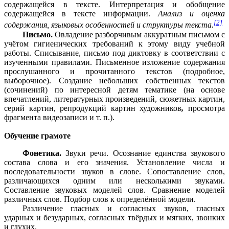
содержащейся в тексте. Интерпретация и обобщение
содержащейся в тексте информации.
Анализ и оценка
[2]
содержания, языковых особенностей и структуры текста.
Письмо.
Овладение разборчивым аккуратным письмом с
учётом гигиенических требований к этому виду учебной
работы. Списывание, письмо под диктовку в соответствии с
изученными правилами. Письменное изложение содержания
прослушанного и прочитанного текстов (подробное,
выборочное). Создание небольших собственных текстов
(сочинений) по интересной детям тематике (на основе
впечатлений, литературных произведений, сюжетных картин,
серий картин, репродукций картин художников
,
просмотра
фрагмента видеозаписи и т. п.).
Обучение грамоте
Фонетика.
Звуки речи. Осознание единства звукового
состава слова и его значения. Установление числа и
последовательности звуков в слове. Сопоставление слов,
различающихся одним или несколькими звуками.
Составление звуковых моделей слов. Сравнение моделей
различных слов. Подбор слов к определённой модели.
Различение гласных и согласных звуков, гласных
ударных и безударных, согласных твёрдых и мягких, звонких
и глухих.