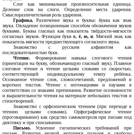
Слог как минимальная произносительная единица.
Деление слов на слоги. Определение места ударения.
Смыслоразличительная роль ударения.
Графика.
Различение звука и буквы: буква как знак
звука. Овладение позиционным способом обозначения звуков
буквами. Буквы гласных как показатель твёрдости-мягкости
согласных звуков. Функция букв
е, ё, ю, я
. Мягкий знак как
показатель мягкости предшествующего согласного звука.
Знакомство с русским алфавитом как
последовательностью букв.
Чтение.
Формирование навыка слогового чтения
(ориентация на букву, обозначающую гласный звук). Плавное
слоговое чтение и чтение целыми словами со скоростью,
соответствующей индивидуальному темпу ребёнка.
Осознанное чтение слов, словосочетаний, предложений и
коротких текстов. Чтение с интонациями и паузами в
соответствии со знаками препинания. Развитие осознанности
и выразительности чтения на материале небольших текстов и
стихотворений.
Знакомство с орфоэпическим чтением (при переходе к
чтению целыми словами). Орфографическое чтение
(проговаривание) как средство самоконтроля при письме под
диктовку и при списывании.
Письмо.
Усвоение гигиенических требований при
письме. Развитие мелкой моторики пальцев и свободы