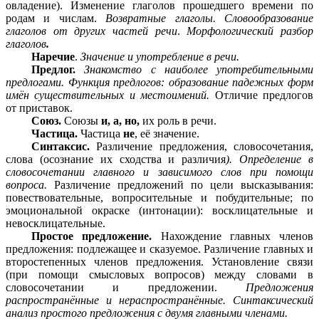
овладение). Изменение глаголов прошедшего времени по
родам и числам.
Возвратные глаголы. Словообразование
глаголов от других частей речи
.
Морфологический разбор
глаголов
.
Наречие
.
Значение и употребление в речи.
Предлог.
Знакомство с наиболее употребительными
предлогами.
Функция предлогов: образование падежных форм
имён существительных и местоимений.
Отличие предлогов
от приставок.
Союз.
Союзы
и, а, но,
их роль в речи.
Частица.
Частица
не
, её значение.
Синтаксис.
Различение предложения, словосочетания,
слова (осознание их сходства и различия
). Определение в
словосочетании главного и зависимого слов при помощи
вопроса.
Различение предложений по цели высказывания:
повествовательные, вопросительные и побудительные; по
эмоциональной окраске (интонации): восклицательные и
невосклицательные.
Простое предложение.
Нахождение главных членов
предложения: подлежащее и сказуемое. Различение главных и
второстепенных членов предложения. Установление связи
(при помощи смысловых вопросов) между словами в
словосочетании и предложении.
Предложения
распространённые и нераспространённые. Синтаксический
анализ простого предложения с двумя главными членами.