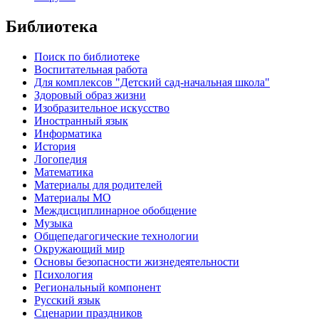
Библиотека
Поиск по библиотеке
Воспитательная работа
Для комплексов "Детский сад-начальная школа"
Здоровый образ жизни
Изобразительное искусство
Иностранный язык
Информатика
История
Логопедия
Математика
Материалы для родителей
Материалы МО
Междисциплинарное обобщение
Музыка
Общепедагогические технологии
Окружающий мир
Основы безопасности жизнедеятельности
Психология
Региональный компонент
Русский язык
Сценарии праздников