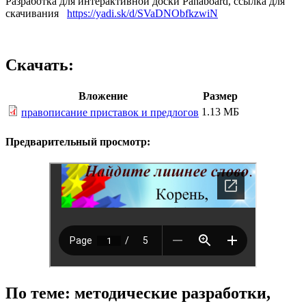
Разработка для интерактивной доски Panaboard, ссылка для
скачивания
https://yadi.sk/d/SVaDNObfkzwiN
Скачать:
Вложение
Размер
1.13 МБ
правописание приставок и предлогов
Предварительный просмотр:
По теме: методические разработки,