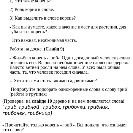
1) Что такое корень?
2) Роль корня в слове.
3) Как выделить в слове корень?
- Как вы думаете, какое значение имеет для растения, для
зуба и т.п. корень?
- Это важная, необходимая часть.
Работа на доске.
(Слайд 9)
- Жил-был корень -гриб-. Один догадливый человек решил
посадить его. Выросло необыкновенное словесное дерево.
Вместо ветвей росли на нем слова. У всех была общая
часть, та, что человек посадил сначала.
-- Хотите сами стать такими садовниками?
Попробуйте подобрать однокоренные слова к слову гриб
(работа в группах)
(Проверка: на
слайде 10
дерево и на нем появляются слова
)
гриб, грибной , грибок, грибочки, грибник,
(
грибочек, грибница)
- Прочитайте только корень –гриб -. Вы поняли, что означает
это слово?