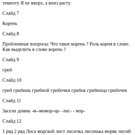
темноту Я не вверх, а вниз расту.
Слайд 7
Корень
Слайд 8
Проблемные вопросы: Что такое корень ? Роль корня в слове.
Как выделить в слове корень ?
Слайд 9
гриб
Слайд 10
гриб грибник грибной грибочки грибок грибница грибочек
Слайд 11
Засели домик -м--момор-ор- -лис- - мор-
Слайд 12
1 ряд 2 ряд Лиса морской лист лисичка лисонька моряк лисий