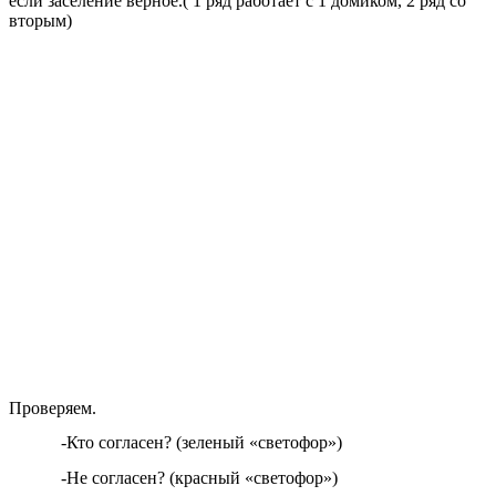
если заселение верное.( 1 ряд работает с 1 домиком, 2 ряд со
вторым)
Проверяем.
-Кто согласен? (зеленый «светофор»)
-Не согласен? (красный «светофор»)