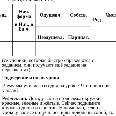
Нач.
ущ.
Одушевл.
Собств.
Чис
форма
Род
в И.п., в
Ед.ч.
Неодушевл.
Нарицат.
(те ученики, которые быстро справляются с
заданием, они получают ещё задание на
перфокартах)
Подведение итогов урока
-Чему мы учились сегодня на уроке? Что нового вы
узнали?
Рефлексия: Д
ети
,
у вас на столе лежат кружки:
красные, зелёные и жёлтые. Сейчас поднимите
кружок одного из цветов. Напоминаю, если на
уроке у вас всё получилось и вы довольны собой, то