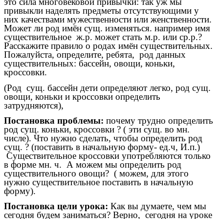
это сила многовековой привычки: так уж мы
привыкли наделять предметы отсутствующими у
них качествами мужественности или женственности.
Может ли род имён сущ. изменяться. например имя
существительное ж.р. может стать м.р. или ср.р.?
Расскажите правило о родах имён существительных.
Пожалуйста, определите, ребята, род данных
существительных: бассейн, овощи, коньки,
кроссовки.
(Род сущ. бассейн дети определяют легко, род сущ.
овощи, коньки и кроссовки определить
затрудняются),
Постановка проблемы:
почему трудно определить
род сущ. коньки, кроссовки ? ( эти сущ. во мн.
числе). Что нужно сделать, чтобы определить род
сущ. ? (поставить в начальную форму- ед.ч, И.п.)
Существительное кроссовки употребляются только
в форме мн. ч. А можем мы определить род
существительного овощи? ( можем, для этого
нужно существительное поставить в начальную
форму).
Постановка цели урока:
Как вы думаете, чем мы
сегодня будем заниматься? Верно, сегодня на уроке