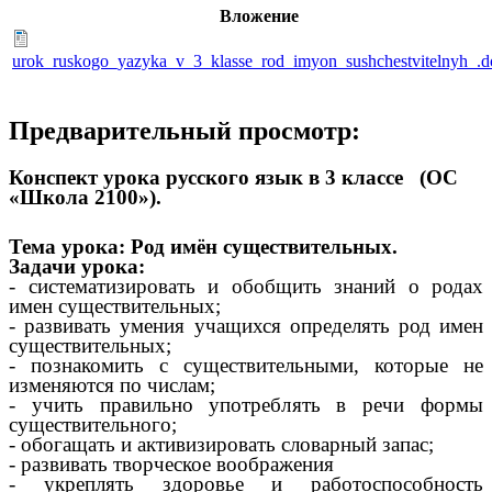
Вложение
urok_ruskogo_yazyka_v_3_klasse_rod_imyon_sushchestvitelnyh_.d
Предварительный просмотр:
Конспект урока русского язык
в 3 классе (ОС
«Школа 2100»).
Тема урока: Род имён существительных.
Задачи урока:
- систематизировать и обобщить знаний о родах
имен существительных;
- развивать умения учащихся определять род имен
существительных;
- познакомить с существительными, которые не
изменяются по числам;
- учить правильно употреблять в речи формы
существительного;
- обогащать и активизировать словарный запас;
- развивать творческое воображения
- укреплять здоровье и работоспособность