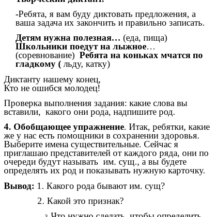
-
Ребята, я вам буду диктовать предложения, а
ваша задача их закончить и правильно записать.
Детям нужна полезная…
(еда, пища)
Школьники поедут на лыжное
…
(соревнование)
Ребята на коньках мчатся по
гладкому (
льду, катку)
Диктанту нашему конец,
Кто не ошибся молодец!
Проверка выполнения задания: какие слова вы
вставили, какого они рода, надпишите род.
4. Обобщающее упражнение
. Итак, ребятки, какие
же у нас есть помощники в сохранении здоровья.
Выберите имена существительные. Сейчас я
приглашаю представителей от каждого ряда, они по
очереди будут называть им. сущ., а вы будете
определять их род и показывать нужную карточку.
Вывод:
1. Какого рода бывают им. сущ?
2. Какой это признак?
Что нужно сделать, чтобы определить