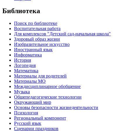
Библиотека
Поиск по библиотеке
Воспитательная работа
Для комплексов "Детский сад-начальная школа"
Здоровый образ жизни
Изобразительное искусство
Иностранный язык
Информатика
История
Логопедия
Математика
Материалы для родителей
Материалы МО
Междисциплинарное обобщение
Музыка
Общепедагогические технологии
Окружающий мир
Основы безопасности жизнедеятельности
Психология
Региональный компонент
Русский язык
Сценарии праздников