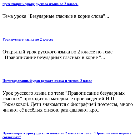
презентация к уроку руского языка во 2 классе.
Тема урока "Безударные гласные в корне слова"...
Урок руского языка во 2 классе
Открытый урок русского языка во 2 классе по теме
"Правописание безударных гласных в корне "...
Интегрированный урок руского языка и чтения. 2 класс
Урок русского языка по теме "Правописание безударных
гласных" проходит на материале произведений И.П.
Токмаковой. Дети знакомятся с биографией поэтессы, много
читают её весёлых стихов, разгадывают кро...
Презентация к уроку руского языка во 2 классе по теме: "Правописание парных
согласных"