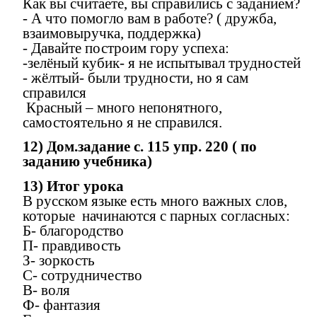
Как вы считаете, вы справились с заданием?
- А что помогло вам в работе? ( дружба,
взаимовыручка, поддержка)
- Давайте построим гору успеха:
-зелёный кубик- я не испытывал трудностей
- жёлтый- были трудности, но я сам
справился
Красный – много непонятного,
самостоятельно я не справился.
12) Дом.задание с. 115 упр. 220 ( по
заданию учебника)
13) Итог урока
В русском языке есть много важных слов,
которые начинаются с парных согласных:
Б- благородство
П- правдивость
З- зоркость
С- сотрудничество
В- воля
Ф- фантазия