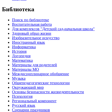
Библиотека
Поиск по библиотеке
Воспитательная работа
Для комплексов "Детский сад-начальная школа"
Здоровый образ жизни
Изобразительное искусство
Иностранный язык
Информатика
История
Логопедия
Математика
Материалы для родителей
Материалы МО
Междисциплинарное обобщение
Музыка
Общепедагогические технологии
Окружающий мир
Основы безопасности жизнедеятельности
Психология
Региональный компонент
Русский язык
Сценарии праздников