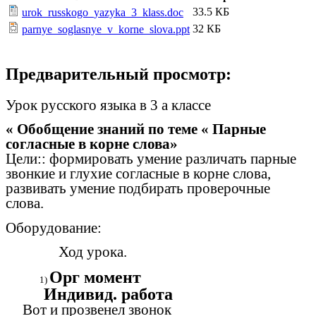
33.5 КБ
urok_russkogo_yazyka_3_klass.doc
32 КБ
parnye_soglasnye_v_korne_slova.ppt
Предварительный просмотр:
Урок русского языка в 3 а классе
« Обобщение знаний по теме « Парные
согласные в корне слова»
Цели:: формировать умение различать парные
звонкие и глухие согласные в корне слова,
развивать умение подбирать проверочные
слова.
Оборудование:
Ход урока.
Орг момент
Индивид. работа
Вот и прозвенел звонок