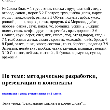
Слайд 3
№ Слова Знак + 1 грус , этаж, скаска , пруд, слаткий , леф ,
огород, сапок , порог 5 2 Портрет, груз ,шабка ,корж, парус,
морш , танк,жираф, рыпка 3 3 Обувь, голупь , арбуз, ужас,
ропкий , шип, оврак , пляж, прорупь 4 4 Морковь, дубки,
любовь, бапка , звук, пакет, ус, ромашка, уский 2 5 Скрип,
повис, слив, ветфь , друг, визг, ресьба , враг, дорошка 3 6
Ночлег, крук ,берег, снег, лук, клюф , ход, отряд,народ, клад 2
7 Столб ,свясь ,сетка, салад , кровать, молодьба , овёс, брофь 4
8 Гриб, залес , вниз, хвост, сосетка , грыз, берёска , водопад 3 9
Заплатка, незабутка , пробка, лавка, крушки, прышки , резкий,
3 10 Сенокос, пейзаж, житкий , бабушка, кормужка, сужка,
орежки 4
По теме: методические разработки,
презентации и конспекты
презентация к уроку руского языка во 2 классе.
Тема урока "Безударные гласные в корне слова"...