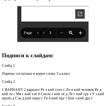
Подписи к слайдам:
Слайд 1
Парные согласные в корне слова 3 а класс
Слайд 2
1 ВАРИАНТ 2 вариант Ре з кий голо с Ло в кий человек Ре д
кий ле с Мя г кий хле б Сколь з кий лё д Лё г кий гру з У з кий
прохо д Сла д кий пиро г Ги б кий пру т Бли з кий дру г