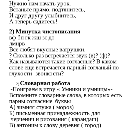
Нужно нам начать урок.
Встаньте прямо, подтянитесь,
И друг другу улыбнитесь,
А теперь садитесь!
2) Минутка чистописания
вф бп гк жш зс дт
лмнрв
Все любят вкусные ватрушки.
? Сколько раз встречается звук (в)? (ф)?
Как называются такие согласные? В каком
слове ещё встречается парный согланый по
глухости- звонкости?
Словарная работа
-Поиграем в игру « Умники и умницы»-
Вспомните словарные слова, в которых есть
парны согласные буквы
А) зимняя стужа ( мороз)
Б) письменная принадлежность для
черченич и рисования ( карандаш)
В) антоним к слову деревня ( город)