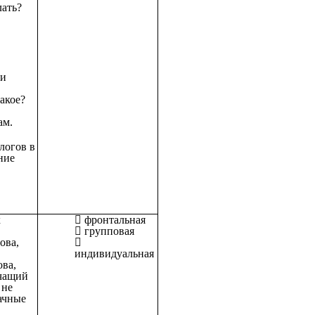
лать?
ки
акое?
ам.
логов в
ние
х
фронтальная
групповая
ова,
индивидуальная
ова,
чащий
 не
ачные