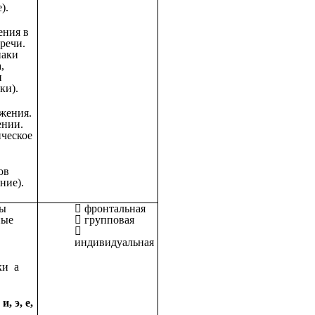
).
ния в
речи.
наки
,
и
ки).
жения.
ении.
ическое
ов
ние).
цы
фронтальная
ные
групповая
индивидуальная
уки а
 и, э, е,