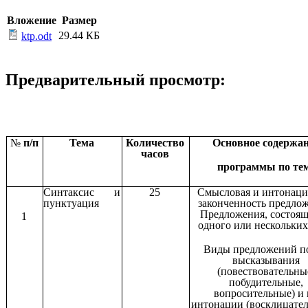
Вложение
Размер
29.44 КБ
ktp.odt
Предварительный просмотр:
№
п/п
Тема
Количество
Основное содержа
часов
программы по те
Синтаксис и
25
Смысловая и интонаци
пунктуация
законченность предло
Предложения, состоящ
1
одного или нескольких
Виды предложений по
высказывания
(повествовательны
побудительные,
вопросительные) и
интонации (восклицате