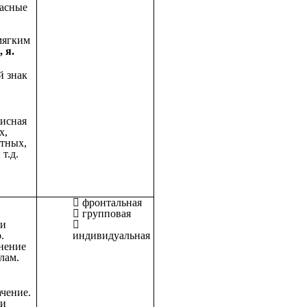
ласные
.
мягким
, я.
 знак
писная
х,
тных,
т.д.
фронтальная
групповая
ки
.
индивидуальная
нение
лам.
чение.
ки