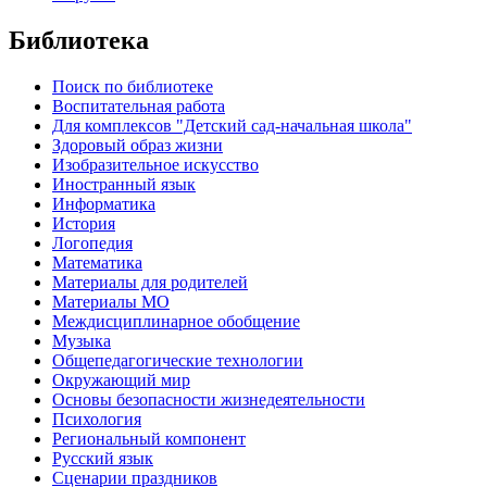
Библиотека
Поиск по библиотеке
Воспитательная работа
Для комплексов "Детский сад-начальная школа"
Здоровый образ жизни
Изобразительное искусство
Иностранный язык
Информатика
История
Логопедия
Математика
Материалы для родителей
Материалы МО
Междисциплинарное обобщение
Музыка
Общепедагогические технологии
Окружающий мир
Основы безопасности жизнедеятельности
Психология
Региональный компонент
Русский язык
Сценарии праздников