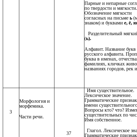
Парные и непарные сог
по твердости и мягкости
Обозначение мягкости
согласных на письме
ь
(
знаком) и буквами
е, ё, ю
Разделительный мягкий
(
ь).
Алфавит. Название букв
русского алфавита. Про
буква в именах, отчества
фамилиях, кличках живо
названиях городов, рек и 
Имя существительное.
Лексическое значение.
Грамматические призна
Морфология и
имени существительного
морфемика.
Вопросы кто? что? Изме
3
существительных по чис
Части речи.
Имя собственное.
Глагол. Лексическое зна
37
Грамматические призна