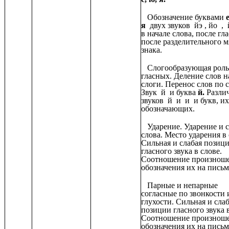
Обозначение буквами
е
я
двух звуков йэ , йо , 
в начале слова, после гл
после разделительного м
знака.
Слогообразующая роль
гласных. Деление слов н
слоги. Перенос слов по 
Звук й и буква
й.
Разли
звуков й и и и букв, их
обозначающих.
Ударение. Ударение и 
слова. Место ударения в 
Сильная и слабая позиц
гласного звука в слове.
Соотношение произноше
обозначения их на письм
Парные и непарные
согласные по звонкости 
глухости. Сильная и сла
позиции гласного звука в
Соотношение произноше
обозначения их на письм