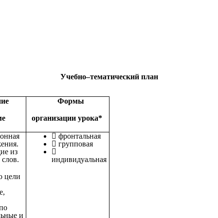
Учебно–тематический план
ние
Формы
ме
организации урока*
онная
фронтальная
жения.
групповая
ие из
 слов.
индивидуальная
 цели
е,
 по
льные и