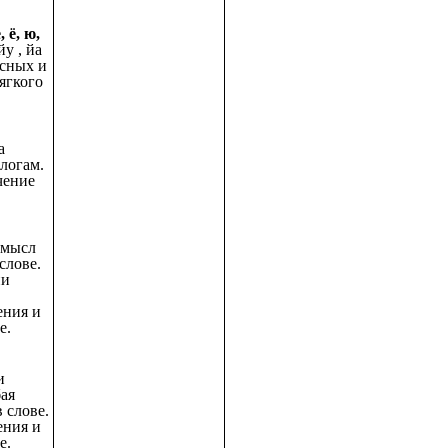
, ё, ю,
йу , йа
асных и
ягкого
а
слогам.
чение
смысл
слове.
ии
ния и
е.
и
бая
 слове.
ния и
е.