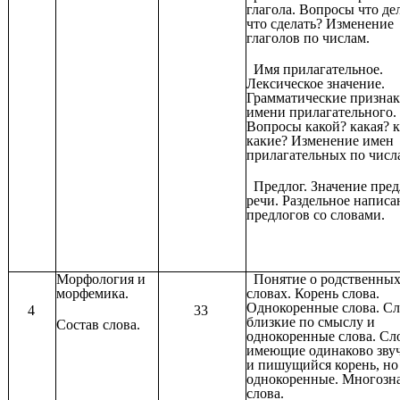
глагола. Вопросы что де
что сделать? Изменение
глаголов по числам.
Имя прилагательное.
Лексическое значение.
Грамматические призна
имени прилагательного.
Вопросы какой? какая? к
какие? Изменение имен
прилагательных по числ
Предлог. Значение пред
речи. Раздельное написа
предлогов со словами.
Морфология и
Понятие о родственны
морфемика.
словах. Корень слова.
Однокоренные слова. Сл
4
33
близкие по смыслу и
Состав слова.
однокоренные слова. Сл
имеющие одинаково зву
и пишущийся корень, но
однокоренные. Многозн
слова.