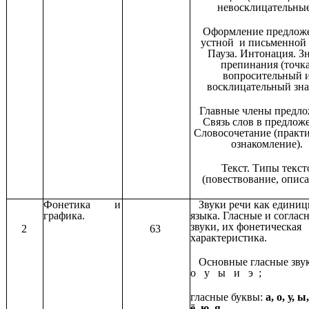
невосклицательные
Оформление предложе
устной и письменной 
Пауза. Интонация. З
препинания (точка
вопросительный 
восклицательный зна
Главные члены предло
Связь слов в предлож
Словосочетание (практ
ознакомление).
Текст. Типы текст
(повествование, описа
Фонетика и
Звуки речи как едини
графика.
языка. Гласные и соглас
звуки, их фонетическая
2
63
характеристика.
Основные гласные зв
о у ы и э ;
гласные буквы:
а, о, у, ы,
ё, ю, я.