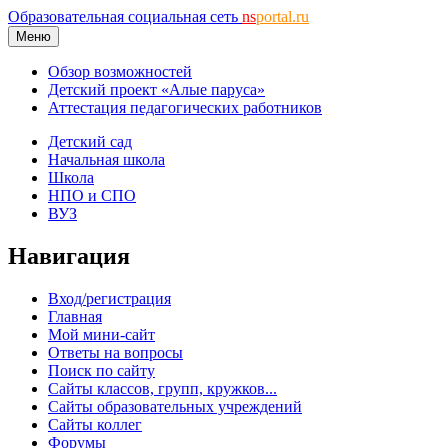
Образовательная социальная сеть
ns
portal.ru
Меню
Обзор возможностей
Детский проект «Алые паруса»
Аттестация педагогических работников
Детский сад
Начальная школа
Школа
НПО и СПО
ВУЗ
Навигация
Вход/регистрация
Главная
Мой мини-сайт
Ответы на вопросы
Поиск по сайту
Сайты классов, групп, кружков...
Сайты образовательных учреждений
Сайты коллег
Форумы