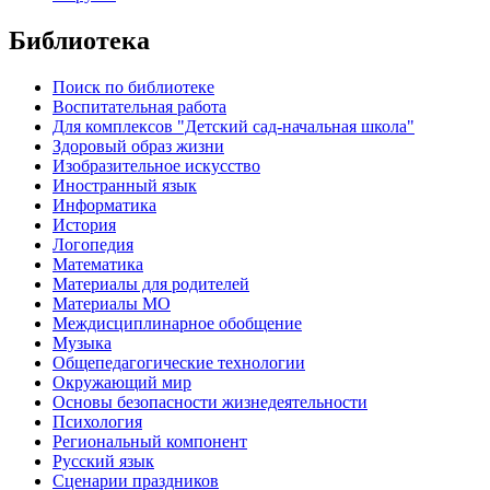
Библиотека
Поиск по библиотеке
Воспитательная работа
Для комплексов "Детский сад-начальная школа"
Здоровый образ жизни
Изобразительное искусство
Иностранный язык
Информатика
История
Логопедия
Математика
Материалы для родителей
Материалы МО
Междисциплинарное обобщение
Музыка
Общепедагогические технологии
Окружающий мир
Основы безопасности жизнедеятельности
Психология
Региональный компонент
Русский язык
Сценарии праздников