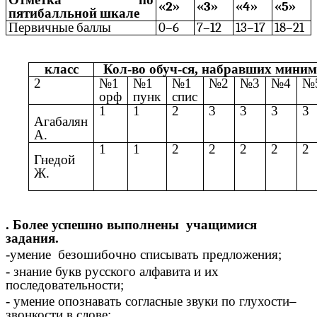
Отметка по
«2»
«3»
«4»
«5»
пятибалльной шкале
Первичные баллы
0–6
7–12
13–17
18–21
класс
Кол-во обуч-ся, набравших мини
2
№1
№1
№1
№2
№3
№4
№
орф
пунк
спис
1
1
2
3
3
3
3
Агабалян
А.
1
1
2
2
2
2
2
Гнедой
Ж.
. Более успешно выполнены учащимися
задания.
-умение безошибочно списывать предложения;
- знание букв русского алфавита и их
последовательности;
- умение опознавать согласные звуки по глухости–
звонкости в слове;