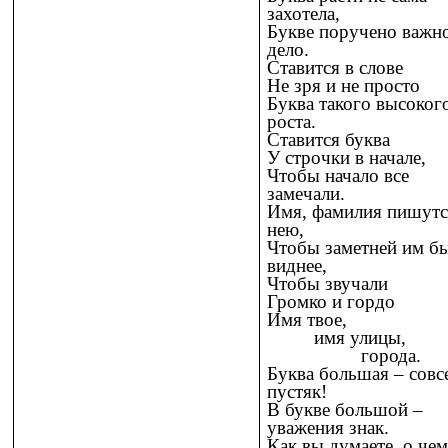
захотела,
Букве поручено важн
дело.
Ставится в слове
Не зря и не просто
Буква такого высоког
роста.
Ставится буква
У строчки в начале,
Чтобы начало все
замечали.
Имя, фамилия пишутс
нею,
Чтобы заметней им бы
виднее,
Чтобы звучали
Громко и гордо
Имя твое,
имя улицы,
города.
Буква большая – совс
пустяк!
В букве большой –
уважения знак.
Как вы думаете, о че