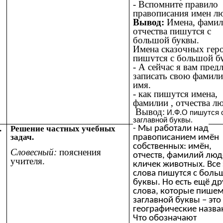
- Вспомните правило
правописания имен лю
Вывод:
Имена, фамил
отчества пишутся с
большой буквы.
Имена сказочных гер
пишутся с большой б
- А сейчас я вам пред
записать свою фамил
имя.
- как пишутся имена,
фамилии , отчества лю
Вывод:
И.Ф.О пишутся 
заглавной буквы.
.
Решение частных учебных
- Мы работали над
задач.
правописанием имён
собственных: имён,
Словесный:
пояснения
отчеств, фамилий люд
учителя.
кличек животных. Все 
слова пишутся с боль
буквы. Но есть ещё др
слова, которые пишем
заглавной буквы – это
географические назва
Что обозначают