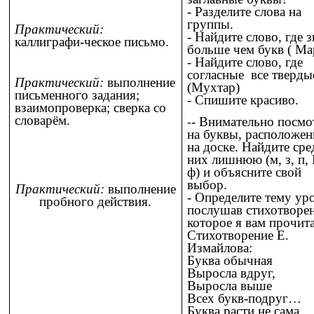
- Разделите слова на
группы.
Практический:
- Найдите слово, где 
каллиграфи-ческое письмо.
больше чем букв ( Ма
- Найдите слово, где
согласные все тверды
Практический:
выполнение
(Мухтар)
письменного задания;
- Спишите красиво.
взаимопроверка; сверка со
словарём.
- Внимательно посмо
-
на буквы, расположе
на доске. Найдите сре
них лишнюю (м, з, п, Б
ф) и объясните свой
выбор.
Практический:
выполнение
- Определите тему уро
пробного действия.
послушав стихотворен
которое я вам прочит
Стихотворение Е.
Измайлова:
Буква обычная
Выросла вдруг,
Выросла выше
Всех букв-подруг…
Буква расти не сама