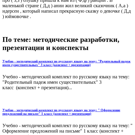
про ( З,з ) олушку пришла к нам из ( Ф,ф ) ранции . В
маленькой стране ( Д,д ) ании жил великий сказочник ( А,а )
ндерсен , который написал прекрасную сказку о девочке ( Д,д
) юймовочке .
По теме: методические разработки,
презентации и конспекты
Учебно - методический комплект по русскому языку на тему: "Родительный падеж
имен существительных" 3 класс (конспект + презентация)
Учебно - методический комплект по русскому языку на тему:
"Родительный падеж имен существительных" 3
класс (конспект + презентация)...
Учебно - методический комплект по русскому языку на тему: " Оформление
предложений на письме" 1 класс (конспект + презентация)
Учебно - методический комплект по русскому языку на тему: "
Оформление предложений на письме" 1 класс (конспект +