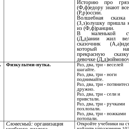
Историю про гряз
(Ф,ф)едору знают все
(Р,р)оссии.
Волшебная сказка
(З,з)олушку пришла 
из (Ф,ф)ранции.
В маленькой ст
(Д,д)ании жил вел
сказочник (А,а)нде
который напи
прекрасную сказ
девочке (Д,д)юймовоч
.
Физкультми-нутка.
Раз, два, три - веселей
шагайте.
Раз, два, три - ноги
поднимайте.
Раз, два, три - потянитес
дружно.
Раз, два, три - сели и
привстали.
Раз, два, три - ручками
похлопали.
Раз, два, три - ножками
потопали.
Словесный:
организация
Откройте учебники на ст
учебного диалога.
найдите упражнение 102