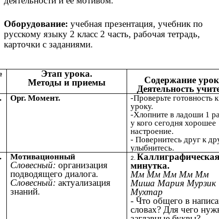
деятельности и ее мотивом.
Оборудование:
учебная презентация, учебник по
русскому языку 2 класс 2 часть, рабочая тетрадь,
карточки с заданиями.
Этап урока.
№
Содержание урок
Методы и приемы
Деятельность учит
.
Орг. Момент.
-Проверьте готовность к
уроку.
-Хлопните в ладоши 1 ра
у кого сегодня хорошее
настроение.
- Повернитесь друг к др
улыбнитесь.
Каллиграфическа
.
Мотивационный
Словесный:
организация
минутка.
подводящего диалога.
Мм Мм Мм Мм Мм
Словесный:
актуализация
Миша Мария Мурзик
знаний.
Мухтар
- Что общего в напис
словах? Для чего ну
заглавные буквы?