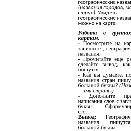
географические назва
(названия городов, м
стран).
Увидеть
географические назва
можно на карте.
Работа в группа
картам.
- Посмотрите на ка
запишите , географич
названия.
- Прочитайте еще 
сделайте вывод, ка
пишутся.
- Как вы думаете, п
названия стран пишу
большой буквы?
(Наз
– имя страны)
- Дополните пра
написания слов с загл
буквы. Сформулир
его.
Вывод:
Географиче
названия пишут
большой буквы.