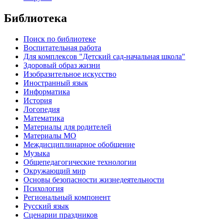
Библиотека
Поиск по библиотеке
Воспитательная работа
Для комплексов "Детский сад-начальная школа"
Здоровый образ жизни
Изобразительное искусство
Иностранный язык
Информатика
История
Логопедия
Математика
Материалы для родителей
Материалы МО
Междисциплинарное обобщение
Музыка
Общепедагогические технологии
Окружающий мир
Основы безопасности жизнедеятельности
Психология
Региональный компонент
Русский язык
Сценарии праздников