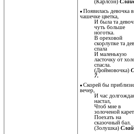
(Карлсон)
Слай
Появилась девочка в
чашечке цветка,
И была та девоч
чуть больше
ноготка.
В ореховой
скорлупке та де
спала
И маленькую
ласточку от хол
спасла.
(Дюймовочка)
С
7.
Скорей бы приблизи
вечер,
И час долгожда
настал,
Чтоб мне в
золоченой карет
Поехать на
сказочный бал.
(Золушка)
Слай