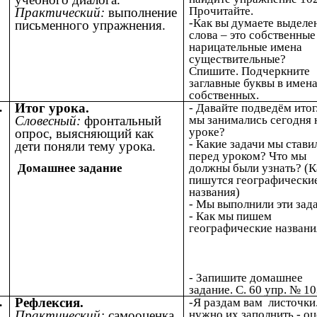
Прочитайте.
Практический:
выполнение
-Как вы думаете выделе
письменного упражнения.
слова – это собственные
нарицательные имена
существительные?
Спишите. Подчеркните
заглавные буквы в имен
собственных.
Итог урока.
.
- Давайте подведём итог
Словесный:
фронтальный
мы занимались сегодня 
уроке?
опрос, выясняющий как
- Какие задачи мы стави
дети поняли тему урока.
перед уроком? Что мы
должны были узнать? (К
Домашнее задание
пишутся географически
названия)
- Мы выполнили эти зад
- Как мы пишем
географические названи
- Запишите домашнее
задание. С. 60 упр. № 10
Рефлексия.
.
-Я раздам вам листочки
Практический:
самооценка.
нужно их заполнить - о