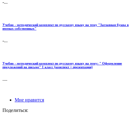
-...
Учебно - методический комплект по русскому языку на тему "Заглавная буква в
именах собственных"
-...
Учебно - методический комплект по русскому языку на тему: " Оформление
предложений на письме" 1 класс (конспект + презентация)
....
Мне нравится
Поделиться: