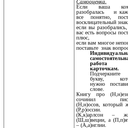
Самооценка.
Если ваша ком
разобралась и каж
все понятно, пост
восклицательный знак
если вы разобрались,
вас есть вопросы пост
плюс,
если вам многое непо
поставьте знак вопрос
Индивидуальн
самостоятельн
работа
карточкам.
Подчеркнит
букву, кот
нужно постав
слове.
Книгу про (Н,н)ез
сочинил писа
(Н,н)осов, который 
(Р,р)оссии.
(К,к)арлсон – жи
(Ш,ш)веции, а (П,п)я
– (А,а)нглии.