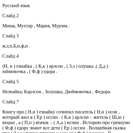
Русский язык
Слайд 2
Миша, Мухтар , Мария, Мурзик .
Слайд 3
м,з,п,Б,н,ф,и .
Слайд 4
(Н, н ) езнайка , ( К,к ) арлсон , ( З,з ) олушка ,( Д,д )
юймовочка , ( Ф,ф ) едора .
Слайд 5
Незнайка, Карлсон , Золушка, Дюймовочка , Федора.
Слайд 7
Книгу про ( Н,н ) езнайку сочинил писатель ( Н,н ) осов ,
который жил в ( Р,р ) оссии . ( К,к ) арлсон – житель ( Ш,ш )
веции , а ( П,п ) ятачок – ( А,а ) нглии . Историю про грязнулю
( Ф,ф ) едору знают все дети ( Р,р ) оссии . Волшебная сказка