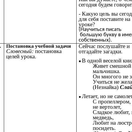
сегодня будем говори
- Какую цель вы сего
для себя поставите на
уроке?
(Научиться писать
большую букву в име
собственных).
Сейчас послушайте и
.
Постановка учебной задачи
Словесный:
постановка
отгадайте загадки.
целей урока.
В одной веселой кн
Живет смешной
мальчишка.
Он многого не з
Учиться не жела
(Незнайка)
Слай
Летает, но не самолет
С пропеллером,
не вертолет,
Сладкое любит, 
медведь,
Любит на люстр
посидеть.