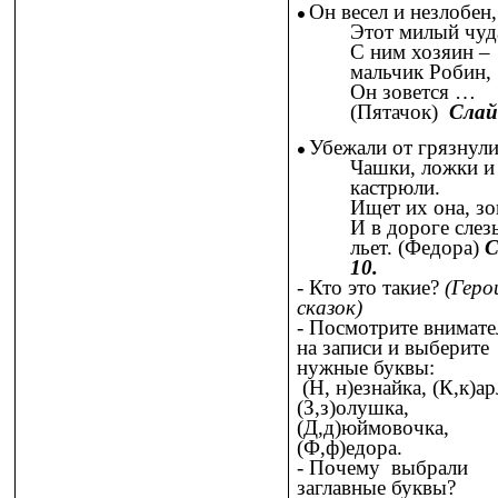
Он весел и незлобен,
Этот милый чуд
С ним хозяин –
мальчик Робин,
Он зовется …
(Пятачок)
Слай
Убежали от грязнул
Чашки, ложки и
кастрюли.
Ищет их она, зо
И в дороге слез
льет. (Федора)
С
10.
- Кто это такие?
(Геро
сказок)
- Посмотрите внимате
на записи и выберите
нужные буквы:
(Н, н)езнайка, (К,к)ар
(З,з)олушка,
(Д,д)юймовочка,
(Ф,ф)едора.
- Почему выбрали
заглавные буквы?