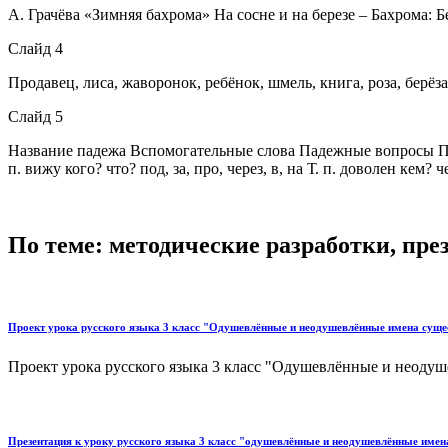
А. Грачёва «Зимняя бахрома» На сосне и на березе – Бахрома: 
Слайд 4
Продавец, лиса, жаворонок, ребёнок, шмель, книга, роза, берёза
Слайд 5
Название падежа Вспомогательные слова Падежные вопросы Предлоги
п. вижу кого? что? под, за, про, через, в, на Т. п. доволен 
По теме: методические разработки, пр
Проект урока русского языка 3 класс "Одушевлённые и неодушевлённые имена сущ
Проект урока русского языка 3 класс "Одушевлённые и неодуш
Презентация к уроку русского языка 3 класс "одушевлённые и неодушевлённые име