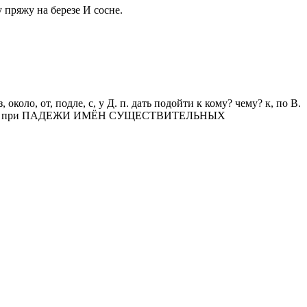
 пряжу на березе И сосне.
около, от, подле, с, у Д. п. дать подойти к кому? чему? к, по В.
 в, о, об, на, при ПАДЕЖИ ИМЁН СУЩЕСТВИТЕЛЬНЫХ