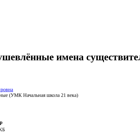
душевлённые имена существит
ировна
ные (УМК Начальная школа 21 века)
р
 КБ