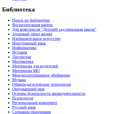
Библиотека
Поиск по библиотеке
Воспитательная работа
Для комплексов "Детский сад-начальная школа"
Здоровый образ жизни
Изобразительное искусство
Иностранный язык
Информатика
История
Логопедия
Математика
Материалы для родителей
Материалы МО
Междисциплинарное обобщение
Музыка
Общепедагогические технологии
Окружающий мир
Основы безопасности жизнедеятельности
Психология
Региональный компонент
Русский язык
Сценарии праздников