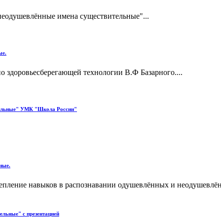
 неодушевлённые имена существительные"...
ые.
по здоровьесберегающей технологии В.Ф Базарного....
тельные" УМК "Школа России"
ные.
крепление навыков в распознавании одушевлённых и неодушевлё
ельные" с презентацией