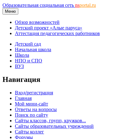
Образовательная социальная сеть
ns
portal.ru
Меню
Обзор возможностей
Детский проект «Алые паруса»
Аттестация педагогических работников
Детский сад
Начальная школа
Школа
НПО и СПО
ВУЗ
Навигация
Вход/регистрация
Главная
Мой мини-сайт
Ответы на вопросы
Поиск по сайту
Сайты классов, групп, кружков...
Сайты образовательных учреждений
Сайты коллег
Форумы