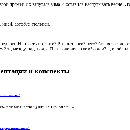
Белой пряжей Их запутала зима И оставила Распутывать весне Эту
, иней, автобус, тюльпан.
 И. п. есть кто? что? Р. п. нет кого? чего? без, возле, до, из, 
кем? чем? за, между, над, под, с П. п. говорить о ком? о чем?
езентации и конспекты
ествительные"
евлённые имена существительные"...
на существительные"