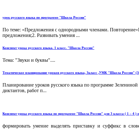
урок русского языка по программе "Школа России"
По теме: «Предложения с однородными членами. Повторение»Це
предложения;2. Развивать умения ...
Конспект урока русского языка. 1 класс. "Школа России"
Тема: "Звуки и буквы"....
Тематическое планирование уроков русского языка, 3класс ,УМК "Школа России" (Зе
Планирование уроков русского языка по программе Зелениной 
диктантов, работ п...
Конспект урока русского языка по программе "Школа России" для 3 класса ( 1 – 4 )
формировать умение выделять приставку и суффикс в слове