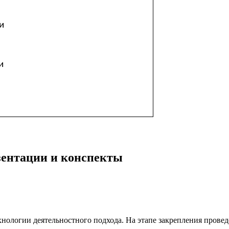
и
и
езентации и конспекты
хнологии деятельностного подхода. На этапе закрепления проведе