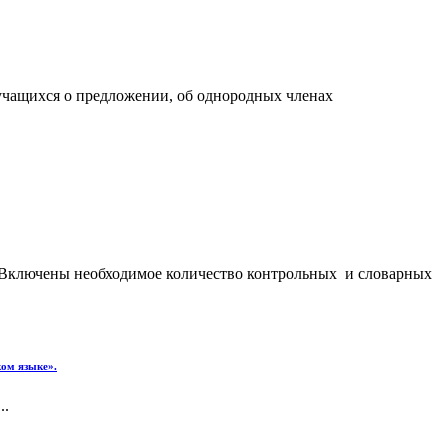
учащихся о предложении, об однородных членах
д. Включены необходимое количество контрольных и словарных
ком языке».
..