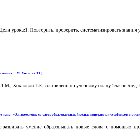
ли урока:1. Повторить, проверить, систематизировать знания 
ленина Л.М.,Хохлова Т.Е).
Л.М., Хохловой Т.Е. составлено по учебному плану 5часов /не
 по теме: «Ознакомление со словообразовательной ролью приставок и суффиксов в русс
;развивать умение образовывать новые слова с помощью пр.