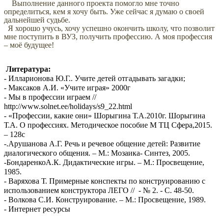
Выполнение данного проекта помогло мне точно
определиться, кем я хочу быть. Уже сейчас я думаю о своей
дальнейшей судьбе.
Я хорошо учусь, хочу успешно окончить школу, что позволит
мне поступить в ВУЗ, получить профессию. А моя профессия
– моё будущее!
Литература:
- Илларионова Ю.Г.. Учите детей отгадывать загадки;
- Максаков А.И. «Учите играя» 2000г
- Мы в профессии играем //
http://www.solnet.ee/holidays/s9_22.html
- «Профессии, какие они» Шорыгина Т.А.2010г. Шорыгина
Т.А. О профессиях. Методическое пособие М ТЦ Сфера,2015.
– 128с
-.Арушанова А.Г. Речь и речевое общение детей: Развитие
диалогического общения. – М.: Мозаика- Синтез, 2005.
-БондаренкоА.К. Дидактические игры. – М.: Просвещение,
1985.
- Варяхова Т. Примерные конспекты по конструированию с
использованием конструктора ЛЕГО // - № 2. - С. 48-50.
- Волкова С.И. Конструирование. – М.: Просвещение, 1989.
- Интернет ресурсы