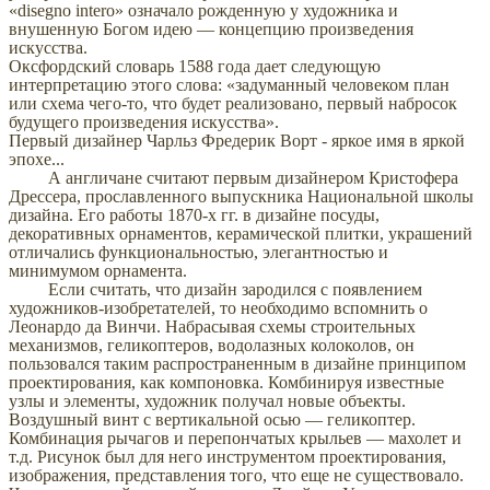
«disegno intero» означало рожденную у художника и
внушенную Богом идею — концепцию произведения
искусства.
Оксфордский словарь 1588 года дает следующую
интерпретацию этого слова: «задуманный человеком план
или схема чего-то, что будет реализовано, первый набросок
будущего произведения искусства».
Первый дизайнер Чарльз Фредерик Ворт - яркое имя в яркой
эпохе...
А англичане считают первым дизайнером Кристофера
Дрессера, прославленного выпускника Национальной школы
дизайна. Его работы 1870-х гг. в дизайне посуды,
декоративных орнаментов, керамической плитки, украшений
отличались функциональностью, элегантностью и
минимумом орнамента.
Если считать, что дизайн зародился с появлением
художников-изобретателей, то необходимо вспомнить о
Леонардо да Винчи. Набрасывая схемы строительных
механизмов, геликоптеров, водолазных колоколов, он
пользовался таким распространенным в дизайне принципом
проектирования, как компоновка. Комбинируя известные
узлы и элементы, художник получал новые объекты.
Воздушный винт с вертикальной осью — геликоптер.
Комбинация рычагов и перепончатых крыльев — махолет и
т.д. Рисунок был для него инструментом проектирования,
изображения, представления того, что еще не существовало.