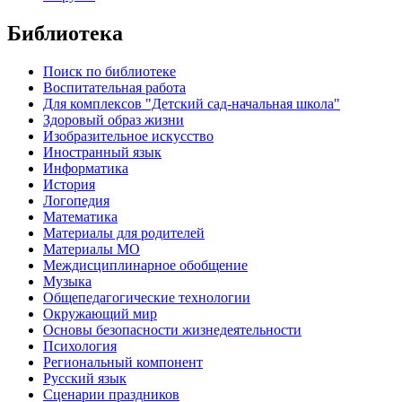
Библиотека
Поиск по библиотеке
Воспитательная работа
Для комплексов "Детский сад-начальная школа"
Здоровый образ жизни
Изобразительное искусство
Иностранный язык
Информатика
История
Логопедия
Математика
Материалы для родителей
Материалы МО
Междисциплинарное обобщение
Музыка
Общепедагогические технологии
Окружающий мир
Основы безопасности жизнедеятельности
Психология
Региональный компонент
Русский язык
Сценарии праздников