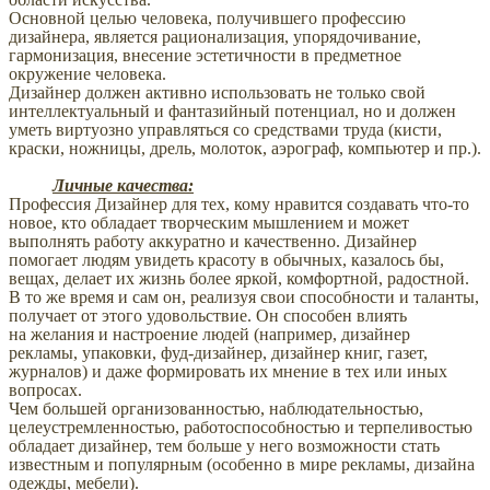
Основной целью человека, получившего профессию
дизайнера, является рационализация, упорядочивание,
гармонизация, внесение эстетичности в предметное
окружение человека.
Дизайнер должен активно использовать не только свой
интеллектуальный и фантазийный потенциал, но и должен
уметь виртуозно управляться со средствами труда (кисти,
краски, ножницы, дрель, молоток, аэрограф, компьютер и пр.).
Личные качества:
Профессия Дизайнер для тех, кому нравится создавать что-то
новое, кто обладает творческим мышлением и может
выполнять работу аккуратно и качественно. Дизайнер
помогает людям увидеть красоту в обычных, казалось бы,
вещах, делает их жизнь более яркой, комфортной, радостной.
В то же время и сам он, реализуя свои способности и таланты,
получает от этого удовольствие. Он способен влиять
на желания и настроение людей (например, дизайнер
рекламы, упаковки, фуд-дизайнер, дизайнер книг, газет,
журналов) и даже формировать их мнение в тех или иных
вопросах.
Чем большей организованностью, наблюдательностью,
целеустремленностью, работоспособностью и терпеливостью
обладает дизайнер, тем больше у него возможности стать
известным и популярным (особенно в мире рекламы, дизайна
одежды, мебели).