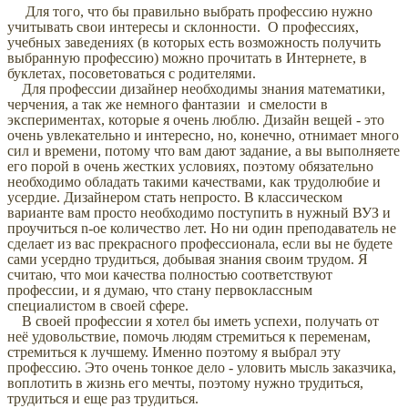
Для того, что бы правильно выбрать профессию нужно
учитывать свои интересы и склонности. О профессиях,
учебных заведениях (в которых есть возможность получить
выбранную профессию) можно прочитать в Интернете, в
буклетах, посоветоваться с родителями.
Для профессии дизайнер необходимы знания математики,
черчения, а так же немного фантазии и смелости в
экспериментах, которые я очень люблю. Дизайн вещей - это
очень увлекательно и интересно, но, конечно, отнимает много
сил и времени, потому что вам дают задание, а вы выполняете
его порой в очень жестких условиях, поэтому обязательно
необходимо обладать такими качествами, как трудолюбие и
усердие. Дизайнером стать непросто. В классическом
варианте вам просто необходимо поступить в нужный ВУЗ и
проучиться n-ое количество лет. Но ни один преподаватель не
сделает из вас прекрасного профессионала, если вы не будете
сами усердно трудиться, добывая знания своим трудом. Я
считаю, что мои качества полностью соответствуют
профессии, и я думаю, что стану первоклассным
специалистом в своей сфере.
В своей профессии я хотел бы иметь успехи, получать от
неё удовольствие, помочь людям стремиться к переменам,
стремиться к лучшему. Именно поэтому я выбрал эту
профессию. Это очень тонкое дело - уловить мысль заказчика,
воплотить в жизнь его мечты, поэтому нужно трудиться,
трудиться и еще раз трудиться.