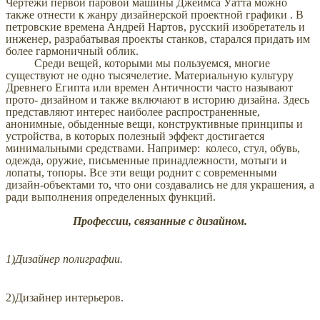
Чертежи первой паровой машины Джеймса Уатта можно
также отнести к жанру дизайнерской проектной графики . В
петровские времена Андрей Нартов, русский изобретатель и
инженер, разрабатывая проекты станков, старался придать им
более гармоничный облик.
Среди вещей, которыми мы пользуемся, многие
существуют не одно тысячелетие. Материальную культуру
Древнего Египта или времен Античности часто называют
прото- дизайном и также включают в историю дизайна. Здесь
представляют интерес наиболее распространенные,
анонимные, обыденные вещи, конструктивные принципы и
устройства, в которых полезный эффект достигается
минимальными средствами. Например: колесо, стул, обувь,
одежда, оружие, письменные принадлежности, мотыги и
лопаты, топоры. Все эти вещи роднит с современными
дизайн-объектами то, что они создавались не для украшения, а
ради выполнения определенных функций.
Профессии, связанные с дизайном.
1)Дизайнер полиграфии.
2)Дизайнер интерьеров.