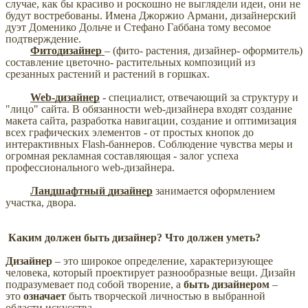
случае, как бы красиво и роскошно не выглядели идеи, они не
будут востребованы. Имена Джоржио Армани, дизайнерский
дуэт Доменико Дольче и Стефано Габбана тому весомое
подтверждение.
Фитодизайнер
– (фито- растения, дизайнер- оформитель)
составление цветочно- растительных композиций из
срезанных растений и растений в горшках.
Web-дизайнер
- специалист, отвечающий за структуру и
"лицо" сайта. В обязанности web-дизайнера входят создание
макета сайта, разработка навигации, создание и оптимизация
всех графических элементов - от простых кнопок до
интерактивных Flash-баннеров. Соблюдение чувства меры и
огромная рекламная составляющая - залог успеха
профессионального web-дизайнера.
Ландшафтный дизайнер
занимается оформлением
участка, двора.
Каким должен быть дизайнер?
Что должен уметь?
Дизайнер
– это широкое определение, характеризующее
человека, который проектирует разнообразные вещи. Дизайн
подразумевает под собой творение, а
быть дизайнером
–
это
означает
быть творческой личностью в выбранной
области искусства.