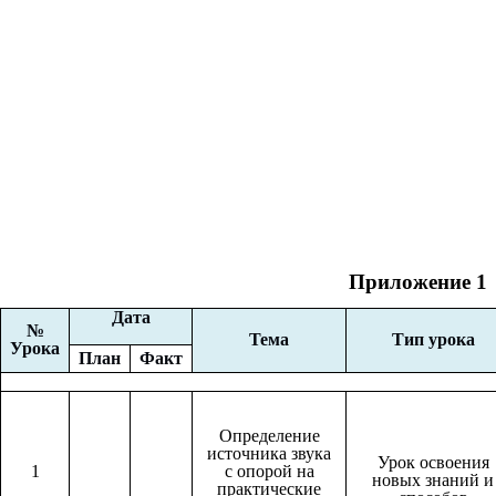
Приложение 1
Дата
№
Тема
Тип урока
Урока
План
Факт
Определение
источника звука
Урок освоения
1
с опорой на
новых знаний и
практические