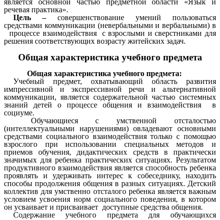
является основной частью предметной области «Язык и
речевая практика».
Цель –
совершенствование умений пользоваться
средствами коммуникации (невербальными и вербальными) в
процессе взаимодействия с взрослыми и сверстниками для
решения соответствующих возрасту житейских задач.
Общая характеристика учебного предмета
Общая характеристика учебного предмета:
Учебный предмет, охватывающий область развития
импрессивной и экспрессивной речи и альтернативной
коммуникации, является содержательной частью системных
знаний детей о процессе общения и взаимодействия в
социуме.
Обучающиеся с умственной отсталостью
(интеллектуальными нарушениями) овладевают основными
средствами социального взаимодействия только с помощью
взрослого при использовании специальных методов и
приемов обучения, дидактических средств в практически
значимых для ребенка практических ситуациях. Результатом
продуктивного взаимодействия является способность ребенка
проявлять и удерживать интерес к собеседнику, находить
способы продолжения общения в разных ситуациях. Детский
коллектив для умственно отсталого ребенка является важным
условием усвоения норм социального поведения, в котором
он усваивает и присваивает доступные средства общения.
Содержание учебного предмета для обучающихся