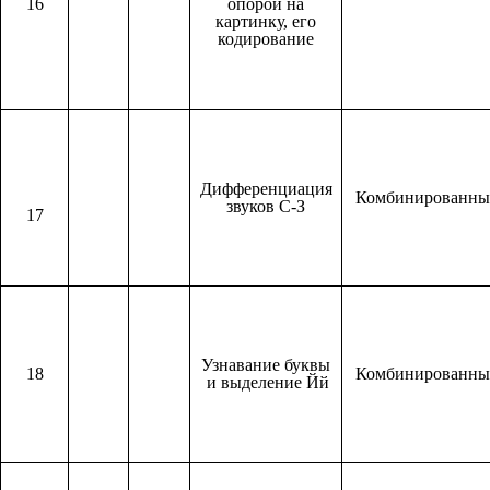
16
опорой на
картинку, его
кодирование
Дифференциация
Комбинированн
звуков С-З
17
Узнавание буквы
18
Комбинированн
и выделение Йй