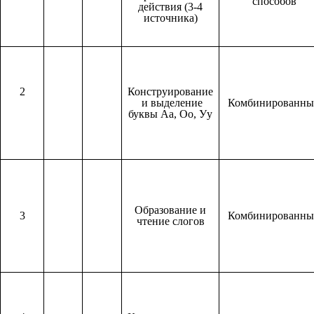
способов
действия (3-4
источника)
2
Конструирование
и выделение
Комбинированн
буквы Аа, Оо, Уу
Образование и
3
Комбинированн
чтение слогов