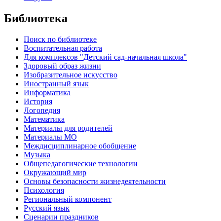
Библиотека
Поиск по библиотеке
Воспитательная работа
Для комплексов "Детский сад-начальная школа"
Здоровый образ жизни
Изобразительное искусство
Иностранный язык
Информатика
История
Логопедия
Математика
Материалы для родителей
Материалы МО
Междисциплинарное обобщение
Музыка
Общепедагогические технологии
Окружающий мир
Основы безопасности жизнедеятельности
Психология
Региональный компонент
Русский язык
Сценарии праздников