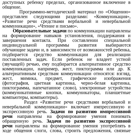
доступных ребенку пределах, организованное включение в
общение.
Программно-методический материал по «Общению»
представлен следующими разделами: «Коммуникация»,
«Развитие речи средствами вербальной и невербальной
коммуникации», «Чтение и письмо».
Образовательные задачи
по коммуникации направлены
на формирование навыков установления, поддержания и
завершения контакта. При составлении специальной
индивидуальной программы развития выбираются
обучающие задачи и, в зависимости от возможностей ребенка,
подбирается средство коммуникации для реализации
поставленных задач. Если ребенок не владеет устной
(звучащей) речью, ему подбирается альтернативное средство
коммуникации, например, жест, пиктограмма или др. К
альтернативным средствам коммуникации относятся: взгляд,
жест, мимика, предмет, графические изображения
(фотография, цветная картинка, черно-белая картинка,
пиктограмма, напечатанное слово), электронные устройства
(коммуникативные кнопки, коммуникаторы, планшетные
компьютеры, компьютеры).
Раздел «Развитие речи средствами вербальной и
невербальной коммуникации» включает импрессивную и
экспрессивную речь.
Задачи по развитию импрессивной
речи
направлены на формирование умения понимать
обращенную речь.
Задачи по развитию экспрессивной
речи
направлены на формирование умения употреблять в
ходе общения слоги, слова, строить предложения, связные