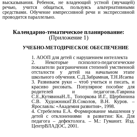
высказывания. Ребенок, не владеющий устной (звучащей)
речью, учится общаться, пользуясь альтернативными
средствами. Обучение импрессивной речи и экспрессивной
проводится параллельно.
Календарно-тематическое планирование:
(Приложение 1)
УЧЕБНО-МЕТОДИЧЕСКОЕ ОБЕСПЕЧЕНИЕ
АООП для детей с нарушением интеллекта
Некоторые психолого-педагогические
показатели разграничения степеней умственной
отсталости у детей на начальном этапе
школьного обучения. С.Д.Забрамная, Т.Н.Исаева
Развиваем руки – чтоб учиться и писать, и
красиво рисовать. Популярное пособие для
родителей и педагогов./Гаврина
С.Е.,КутявинаН.Л., Топоркова И.Г., Щербинина
С.В. ХудожникиГ.В.Соколов, В.Н. Куров. –
Ярославль: «Академия развития», 1998.
Стребелева Е.А. Формирование мышления у
детей с отклонениями в развитии: Кн. Для
педагога – дефектолога. – М.: Гуманит. Изд.
ЦентрВЛАДОС, 2001.