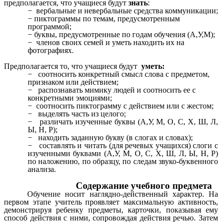
предполагается, что учащиеся будут
знать
:
вербальные и невербальные средства коммуникации;
пиктограммы по темам, предусмотренным
программой;
буквы, предусмотренные по годам обучения (А,У,М);
членов своих семей и уметь находить их на
фотографиях.
Предполагается то, что учащиеся будут
уметь:
соотносить конкретный смысл слова с предметом,
признаком или действием;
распознавать мимику людей и соотносить ее с
конкретными эмоциями;
соотносить пиктограмму с действием или с жестом;
выделять часть из целого;
различать изученные буквы (А,У, М, О, С, Х, Ш, Л,
Ы, Н, Р);
находить заданную букву (в слогах и словах);
составлять и читать (для речевых учащихся) слоги с
изученными буквами (А,У, М, О, С, Х, Ш, Л, Ы, Н, Р)
по наложению, по образцу, по следам звуко-буквенного
анализа.
Содержание учебного предмета
Обучение носит наглядно-действенный характер. На
первом этапе учитель проявляет максимальную активность,
демонстрируя ребенку предметы, карточки, показывая ему
способ действия с ними, сопровождая действия речью. Затем