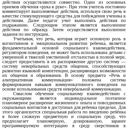
действия осуществляются совместно. Один из основных
приемов обучения «рука в руке». При этом учитель постоянно
комментирует выполняемые действия, используя свою речь в
качестве стимулирующего средства для побуждения ученика к
действиям. Далее педагог учит выполнять действия по
подражанию. Следующим этапом является выполнение
действия по образцу. Затем осуществляется выполнение
задания по инструкции.
Учитывая, что речь, которая играет основную роль в
когнитивном и эмоциональном развитии ребенка, является
фундаментальной основой социального взаимодействия,
регулятором поведения, не может быть использована детьми с
умеренной и тяжелой умственной отсталостью в полной мере,
следует предоставить в их распоряжение другую систему —
систему невербальных средств общения, способствующих
развитию языковой компетенции, расширяющих возможности
их общения и образования. В основу предмета «Речь и
альтернативная коммуникация» положена система
формирования навыков коммуникативного поведения на
основе использования средств невербальной коммуникации.
Смыслом обучения социальному взаимодействию с
окружающими является индивидуальное поэтапное
планомерное расширение жизненного опыта и повседневных
социальных контактов в доступных для ребенка пределах. Для
этого организуется специальная работа по введению ребёнка
в более сложную предметную и социальную среду, что
предполагает планомерную, дозированную, заранее
программируемую интеграцию в среду сверстников в