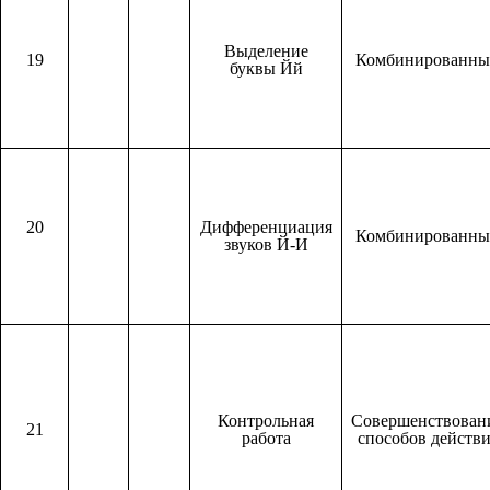
Выделение
19
Комбинированн
буквы Йй
20
Дифференциация
Комбинированн
звуков Й-И
Контрольная
Совершенствован
21
работа
способов действ