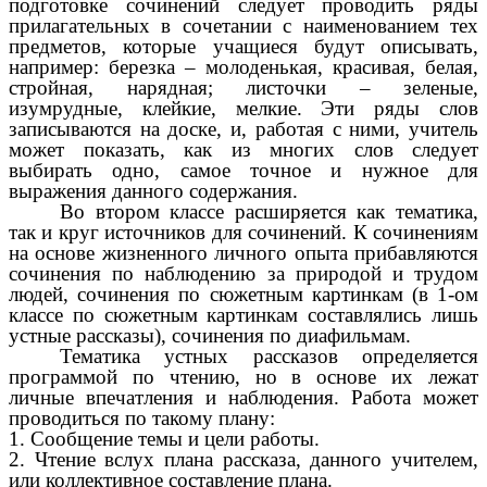
подготовке сочинений следует проводить ряды
прилагательных в сочетании с наименованием тех
предметов, которые учащиеся будут описывать,
например: березка – молоденькая, красивая, белая,
стройная, нарядная; листочки – зеленые,
изумрудные, клейкие, мелкие. Эти ряды слов
записываются на доске, и, работая с ними, учитель
может показать, как из многих слов следует
выбирать одно, самое точное и нужное для
выражения данного содержания.
Во втором классе расширяется как тематика,
так и круг источников для сочинений. К сочинениям
на основе жизненного личного опыта прибавляются
сочинения по наблюдению за природой и трудом
людей, сочинения по сюжетным картинкам (в 1-ом
классе по сюжетным картинкам составлялись лишь
устные рассказы), сочинения по диафильмам.
Тематика устных рассказов определяется
программой по чтению, но в основе их лежат
личные впечатления и наблюдения. Работа может
проводиться по такому плану:
1. Сообщение темы и цели работы.
2. Чтение вслух плана рассказа, данного учителем,
или коллективное составление плана.