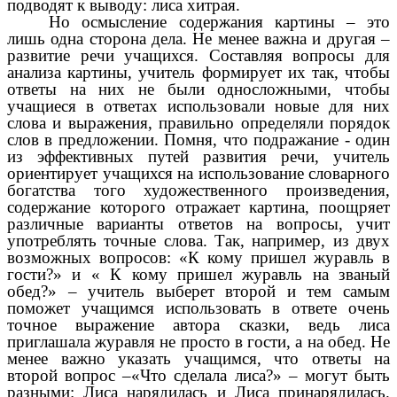
подводят к выводу: лиса хитрая.
Но осмысление содержания картины – это
лишь одна сторона дела. Не менее важна и другая –
развитие речи учащихся. Составляя вопросы для
анализа картины, учитель формирует их так, чтобы
ответы на них не были односложными, чтобы
учащиеся в ответах использовали новые для них
слова и выражения, правильно определяли порядок
слов в предложении. Помня, что подражание - один
из эффективных путей развития речи, учитель
ориентирует учащихся на использование словарного
богатства того художественного произведения,
содержание которого отражает картина, поощряет
различные варианты ответов на вопросы, учит
употреблять точные слова. Так, например, из двух
возможных вопросов: «К кому пришел журавль в
гости?» и « К кому пришел журавль на званый
обед?» – учитель выберет второй и тем самым
поможет учащимся использовать в ответе очень
точное выражение автора сказки, ведь лиса
приглашала журавля не просто в гости, а на обед. Не
менее важно указать учащимся, что ответы на
второй вопрос –«Что сделала лиса?» – могут быть
разными: Лиса нарядилась и Лиса принарядилась.