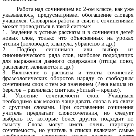
Работа над сочинением во 2-ом классе, как уже
указывалось, предусматривает обогащение словаря
учащихся. Словарная работа в связи с сочинениями
может проводиться в такой системе:
1. Введение в устные рассказы и в сочинения детей
новых слов, только что объясненных на уроках
чтения (половодье, хлынула, убранство и др.)
2. Подбор синонимов или выбор из
синонимического ряда слов, наиболее подходящих
для выражения данного содержания (птицы поют,
распевают, заливаются и др.)
3. Включение в рассказы и тексты сочинений
фразеологических оборотов наряду со свободным
сочетанием слов с тем же значением (Река вышла из
берегов – разлилась; спит как убитый – крепко).
4. Усвоение сочетаемости слов. Учащимся
необходимо как можно чаще давать слова в их связи
с другими словами. При составлении сочинения
учитель предлагает словосочетания, но следует
выбрать те, которые более других подходят по
смыслу. Слова могут иметь очень широкую
сочетаемость, но учитель в списки включает самые
необходимые, например: травка зеленеет, растет