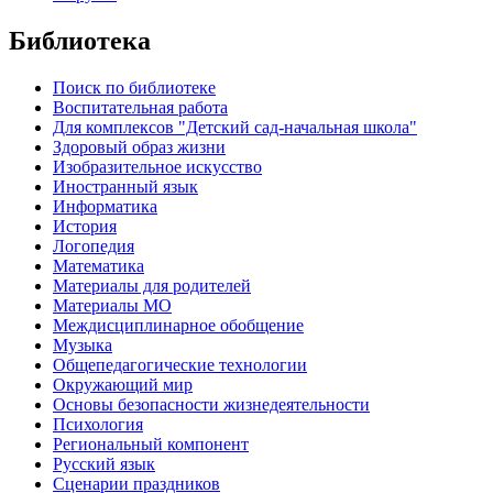
Библиотека
Поиск по библиотеке
Воспитательная работа
Для комплексов "Детский сад-начальная школа"
Здоровый образ жизни
Изобразительное искусство
Иностранный язык
Информатика
История
Логопедия
Математика
Материалы для родителей
Материалы МО
Междисциплинарное обобщение
Музыка
Общепедагогические технологии
Окружающий мир
Основы безопасности жизнедеятельности
Психология
Региональный компонент
Русский язык
Сценарии праздников