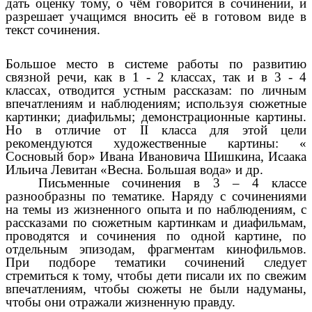
дать оценку тому, о чём говорится в сочинении, и
разрешает учащимся вносить её в готовом виде в
текст сочинения.
Большое место в системе работы по развитию
связной речи, как в 1 - 2 классах, так и в 3 - 4
классах, отводится устным рассказам: по личным
впечатлениям и наблюдениям; используя сюжетные
картинки; диафильмы; демонстрационные картины.
Но в отличие от II класса для этой цели
рекомендуются художественные картины: «
Сосновый бор» Ивана Ивановича Шишкина, Исаака
Ильича Левитан «Весна. Большая вода» и др.
Письменные сочинения в 3 – 4 классе
разнообразны по тематике. Наряду с сочинениями
на темы из жизненного опыта и по наблюдениям, с
рассказами по сюжетным картинкам и диафильмам,
проводятся и сочинения по одной картине, по
отдельным эпизодам, фрагментам кинофильмов.
При подборе тематики сочинений следует
стремиться к тому, чтобы дети писали их по свежим
впечатлениям, чтобы сюжеты не были надуманы,
чтобы они отражали жизненную правду.