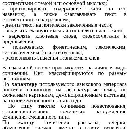
соответствии с темой или основной мыслью;
- прогнозировать содержание текста по его
названию, а также озаглавливать текст в
соответствии с содержанием;
- делить текст на логически законченные части;
- выделять главную мысль и составлять план текста;
- выделять ключевые слова, словосочетания и
предложения;
- пользоваться фонетическим, лексическим,
синтаксическим богатством языка;
- распознавать значения незнакомых слов.
В начальной школе практикуются различные виды
сочинений. Они классифицируются по разным
основаниям.
По
характеру
используемого языкового материала
пишутся сочинения на литературные темы, по
сюжетным картинкам, демонстрационным картинам,
на основе жизненного опыта и др.
По
типу текста
: сочинения повествования,
сочиненияописания, сочинения рассуждения,
сочинения смешанного типа.
По
жанру
: сочинения рассказы, очерки,
объявления, письма, заметки в газету, рецензии,