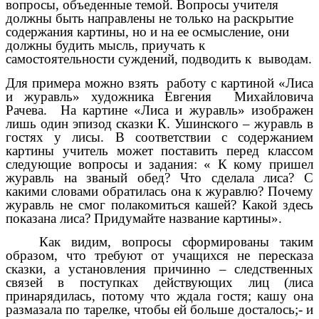
вопросы, объеденные темой. Вопросы учителя
должны быть направлены не только на раскрытие
содержания картины, но и на ее осмысление, они
должны будить мысль, приучать к
самостоятельности суждений, подводить к выводам.
Для примера можно взять работу с картиной «Лиса
и журавль» художника Евгения Михайловича
Рачева. На картине «Лиса и журавль» изображен
лишь один эпизод сказки К. Ушинского – журавль в
гостях у лисы. В соответствии с содержанием
картины учитель может поставить перед классом
следующие вопросы и задания: « К кому пришел
журавль на званый обед? Что сделала лиса? С
какими словами обратилась она к журавлю? Почему
журавль не смог полакомиться кашей? Какой здесь
показана лиса? Придумайте название картины».
Как видим, вопросы сформированы таким
образом, что требуют от учащихся не пересказа
сказки, а установления причинно – следственных
связей в поступках действующих лиц (лиса
принарядилась, потому что ждала гостя; кашу она
размазала по тарелке, чтобы ей больше досталось;- и