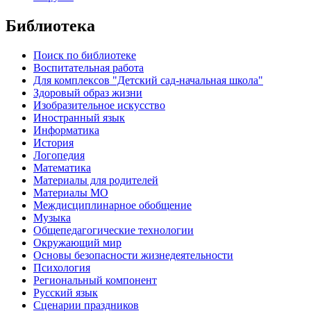
Библиотека
Поиск по библиотеке
Воспитательная работа
Для комплексов "Детский сад-начальная школа"
Здоровый образ жизни
Изобразительное искусство
Иностранный язык
Информатика
История
Логопедия
Математика
Материалы для родителей
Материалы МО
Междисциплинарное обобщение
Музыка
Общепедагогические технологии
Окружающий мир
Основы безопасности жизнедеятельности
Психология
Региональный компонент
Русский язык
Сценарии праздников