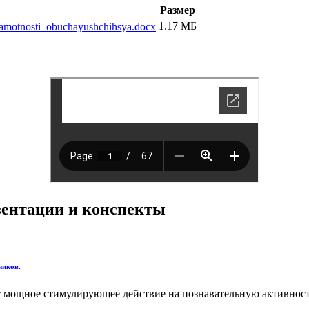
Размер
1.17 МБ
amotnosti_obuchayushchihsya.docx
езентации и конспекты
ников.
ет мощное стимулирующее действие на познавательную активност