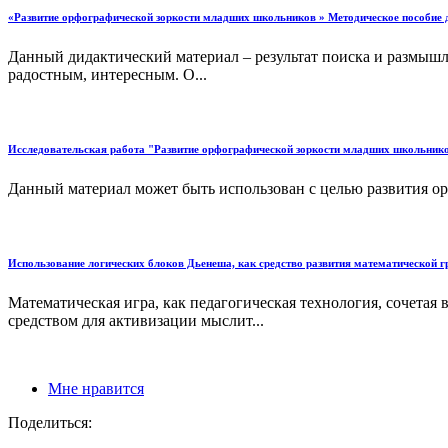
«Развитие орфографической зоркости младших школьников » Методическое пособие 
Данный дидактический материал – результат поиска и размыш
радостным, интересным. О...
Исследовательская работа "Развитие орфографической зоркости младших школьнико
Данный материал может быть использован с целью развития ор
Использование логических блоков Дьенеша, как средство развития математической
Математическая игра, как педагогическая технология, сочет
средством для активизации мыслит...
Мне нравится
Поделиться: