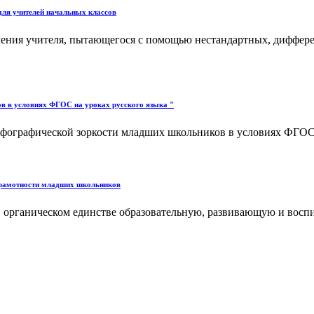
для учителей начальных классов
ления учителя, пытающегося с помощью нестандартных, диффере
в в условиях ФГОС на уроках русского языка "
фографической зоркости младших школьников в условиях ФГОС н
 грамотности младших школьников
ая в органическом единстве образовательную, развивающую и во