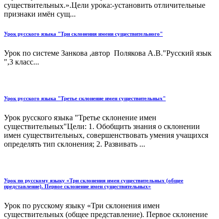
существительных.».Цели урока:-установить отличительные
признаки имён сущ...
Урок русского языка "Три склонения имени существительного"
Урок по системе Занкова ,автор Полякова А.В."Русский язык
",3 класс...
Урок русского языка "Третье склонение имен существительных"
Урок русского языка "Третье склонение имен
существительных"Цели: 1. Обобщить знания о склонении
имен существительных, совершенствовать умения учащихся
определять тип склонения; 2. Развивать ...
Урок по русскому языку «Три склонения имен существительных (общее
представление). Первое склонение имен существительных»
Урок по русскому языку «Три склонения имен
существительных (общее представление). Первое склонение