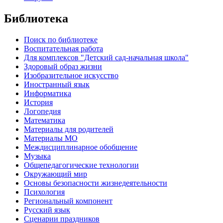
Библиотека
Поиск по библиотеке
Воспитательная работа
Для комплексов "Детский сад-начальная школа"
Здоровый образ жизни
Изобразительное искусство
Иностранный язык
Информатика
История
Логопедия
Математика
Материалы для родителей
Материалы МО
Междисциплинарное обобщение
Музыка
Общепедагогические технологии
Окружающий мир
Основы безопасности жизнедеятельности
Психология
Региональный компонент
Русский язык
Сценарии праздников