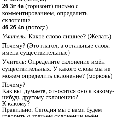
2б 3г 4а
(горизонт) письмо с
комментированием, определить
склонение
4б 2б 4в
(погода)
Учитель:
Какое слово лишнее? (Желать)
Почему? (Это глагол, а остальные слова
имена существительные)
Учитель: Определите склонение имён
существительных. У какого слова мы не
можем определить склонение? (морковь)
Почему?
Как вы думаете, относится оно к какому-
нибудь другому склонению?
К какому?
Правильно. Сегодня мы с вами будем
говорить о третьем склонении имён