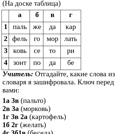
(На доске таблица)
а
б
в
г
1
паль
же
да
кар
2
фель
го
мор
лать
3
ковь
се
то
ри
4
зонт
по
да
бе
Учитель:
Отгадайте, какие слова из
словаря я зашифровала. Ключ перед
вами:
1а 3в
(пальто)
2в 3а
(морковь)
1г 3в 2а
(картофель)
1б 2г
(желать)
4г 3б1в
(беседа)