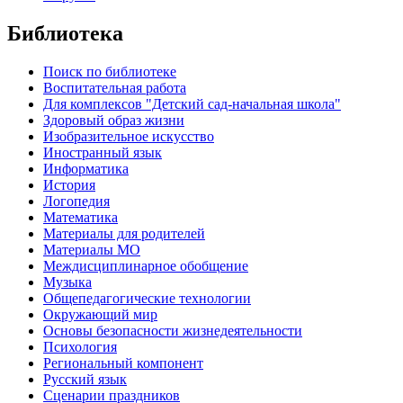
Библиотека
Поиск по библиотеке
Воспитательная работа
Для комплексов "Детский сад-начальная школа"
Здоровый образ жизни
Изобразительное искусство
Иностранный язык
Информатика
История
Логопедия
Математика
Материалы для родителей
Материалы МО
Междисциплинарное обобщение
Музыка
Общепедагогические технологии
Окружающий мир
Основы безопасности жизнедеятельности
Психология
Региональный компонент
Русский язык
Сценарии праздников