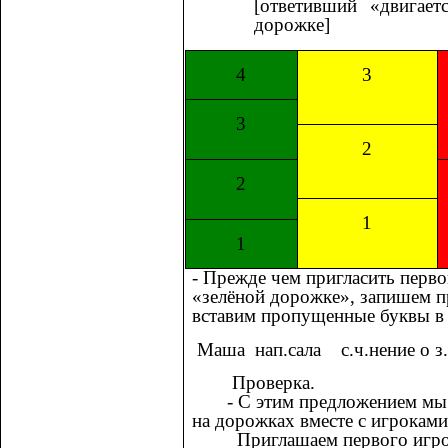
[ответивший «двигает
дорожке]
4
3
3
2
2
1
1
- Прежде чем пригласить перво
«зелёной дорожке», запишем п
вставим пропущенные буквы в
Маша нап.сала с.ч.нение о з.
Проверка.
- С этим предложением мы б
на дорожках вместе с игроками
Приглашаем первого игрока