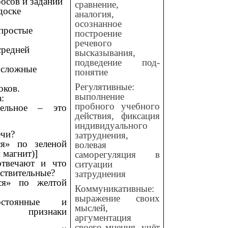
осов и заданий
сравнение,
 доске
аналогия,
осознанное
ростые
построение
речевого
едней
высказывания,
подведение под-
ложные
понятие
Регулятивные:
оков.
выполнение
:
пробного учебного
тельное – это
действия, фиксация
индивидуального
ечи?
затруднения,
ся» по зеленой
волевая
 магнит)]
саморегуляция в
отвечают и что
ситуации
ствительные?
затруднения
тся» по желтой
Коммуникативные:
выражение своих
стоянные и
мыслей,
 признаки
аргументация
своего мнения, учёт