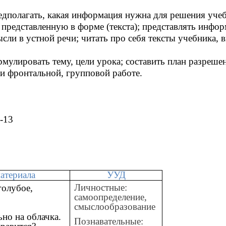
едполагать, какая информация нужна для решения учеб
редставленную в форме (текста); представлять информ
и в устной речи; читать про себя тексты учебника, в
мулировать тему, цели урока; составить план разреше
и фронтальной, групповой работе.
2-13
атериала
УУД
Личностные:
голубое,
самоопределение,
смыслообразование
ьно на облачка.
Познавательные: