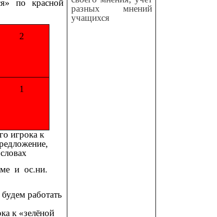
ся» по красной
разных мнений
учащихся
2
1
го игрока к
редложение,
 словах
ме и ос.ни.
удем работать
 к «зелёной