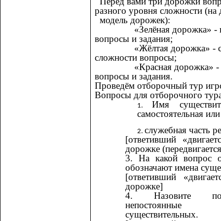
Перед вами три дорожки вопр
разного уровня сложности (на
модель дорожек):
«Зелёная дорожка» - п
вопросы и задания;
«Жёлтая дорожка» - ср
сложности вопросы;
«Красная дорожка» - с
вопросы и задания.
Проведём отборочный тур игр
Вопросы для отборочного тура
Имя существи
самостоятельная или
служебная часть р
[ответивший «двигает
дорожке (передвигается
3. На какой вопрос 
обозначают имена суще
[ответивший «двигае
дорожке]
4. Назовите по
непостоянные
существительных.