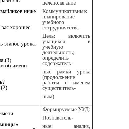
нравится?
целеполагание
смайликов ниже
Коммуникативные:
планирование
учебного
з вас хорошее
сотрудничества
Цель: включить
учащихся в
ь этапов урока.
учебную
деятельность;
определить
я.(3)
содержатель-
ем об имени
ные рамки урока
(продолжение
ь?
работы с именем
(2)
существитель-
ным)
Формируемые
УУД:
 имени
Познаватель-
умницы»
ные: анализ,