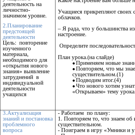
Какое настроение вам больше 
деятельность на
личностно-
Учащиеся прикрепляют своих 
значимом уровне.
облачков.
2.Планирование
–
Я рада, что у большинства и
предстоящей
настроение.
деятельности
Цель: повторение
Определите последовательност
изученного
материала,
План урока.(на слайде)
необходимого для
Применяем новые знани
«открытия нового
Повторяем, что мы зна
знания» выявление
существительном.(1)
затруднений в
Подводим итог.(4)
индивидуальной
Что нового хотим узнат
деятельности
«Открываем» тему урока.
учащихся
3.Актуализация
- Работаем по плану:
знаний и постановка
1. Повторяем то, что знаем об
проблемного
существительном.
вопроса
- Поиграем в игру «Умники и 