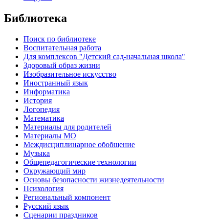
Библиотека
Поиск по библиотеке
Воспитательная работа
Для комплексов "Детский сад-начальная школа"
Здоровый образ жизни
Изобразительное искусство
Иностранный язык
Информатика
История
Логопедия
Математика
Материалы для родителей
Материалы МО
Междисциплинарное обобщение
Музыка
Общепедагогические технологии
Окружающий мир
Основы безопасности жизнедеятельности
Психология
Региональный компонент
Русский язык
Сценарии праздников